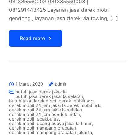
081385550003 081385550003 |
081291443425 Layanan jasa derek mobil
gendong , layanan jasa derek via towing, […]
Read more
1 Maret 2020
admin
butuh jasa derek jakarta
,
butuh jasa derek jakarta selatan
,
butuh jasa derek mobil derek mobilindo
,
derek mobil 24 jam jakarta derek mobilindo
,
derek mobil 24 jam jakarta selatan
,
derek mobil 24 jam pondok indah
,
derek mobil lebakbulus
,
derek mobil lubang buaya jakarta timur
,
derek mobil mampang prapatan
,
derek mobil mampang prapatan jakarta
,