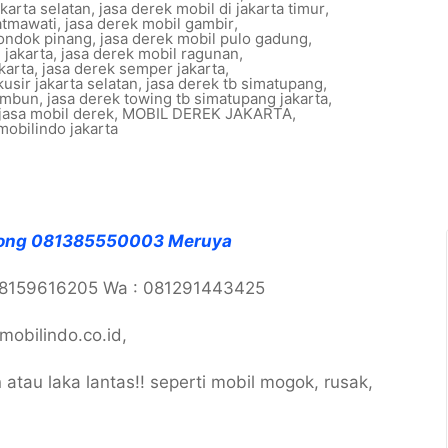
akarta selatan
,
jasa derek mobil di jakarta timur
,
atmawati
,
jasa derek mobil gambir
,
pondok pinang
,
jasa derek mobil pulo gadung
,
 jakarta
,
jasa derek mobil ragunan
,
karta
,
jasa derek semper jakarta
,
kusir jakarta selatan
,
jasa derek tb simatupang
,
tambun
,
jasa derek towing tb simatupang jakarta
,
jasa mobil derek
,
MOBIL DEREK JAKARTA
,
mobilindo jakarta
dong 081385550003 Meruya
08159616205 Wa : 081291443425
obilindo.co.id,
atau laka lantas!! seperti mobil mogok, rusak,