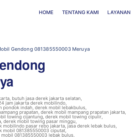
HOME
TENTANG KAMI
LAYANAN
Mobil Gendong 081385550003 Meruya
Gendong
ya
karta
,
butuh jasa derek jakarta selatan
,
24 jam jakarta derek mobilindo
,
m pondok indah
,
derek mobil lebakbulus
,
mampang prapatan
,
derek mobil mampang prapatan jakarta
,
bil towing cijantung
,
derek mobil towing cipulir
,
a
,
derek mobil towing pasar minggu
,
k mobilindo pasar rebo jakarta
,
jasa derek lebak bulus
,
ek mobil 081385550003 ciputat
,
k mobil 081385550003 lebak bulus
,