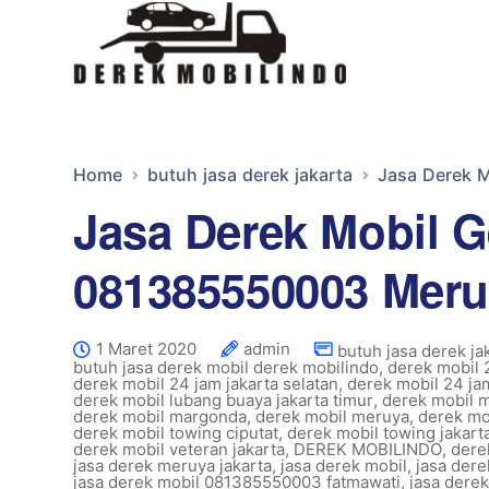
Home
butuh jasa derek jakarta
Jasa Derek 
Jasa Derek Mobil 
081385550003 Meru
1 Maret 2020
admin
butuh jasa derek ja
butuh jasa derek mobil derek mobilindo
,
derek mobil 
derek mobil 24 jam jakarta selatan
,
derek mobil 24 ja
derek mobil lubang buaya jakarta timur
,
derek mobil 
derek mobil margonda
,
derek mobil meruya
,
derek mo
derek mobil towing ciputat
,
derek mobil towing jakart
derek mobil veteran jakarta
,
DEREK MOBILINDO
,
dere
jasa derek meruya jakarta
,
jasa derek mobil
,
jasa der
jasa derek mobil 081385550003 fatmawati
,
jasa dere