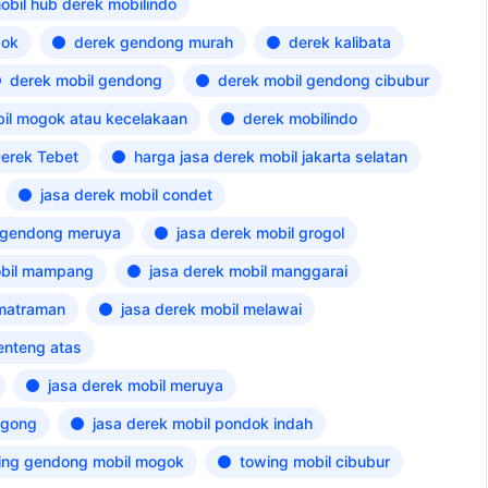
mobil hub derek mobilindo
pok
derek gendong murah
derek kalibata
derek mobil gendong
derek mobil gendong cibubur
il mogok atau kecelakaan
derek mobilindo
erek Tebet
harga jasa derek mobil jakarta selatan
jasa derek mobil condet
l gendong meruya
jasa derek mobil grogol
obil mampang
jasa derek mobil manggarai
 matraman
jasa derek mobil melawai
enteng atas
jasa derek mobil meruya
ogong
jasa derek mobil pondok indah
ing gendong mobil mogok
towing mobil cibubur