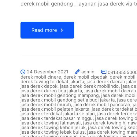
derek mobil gendong , layanan jasa derek via 
Read more
24 Desember 2021
admin
08138555000
derek mobil cinere
,
derek mobil cipedak
,
derek mobil 
derek towing terdekat jakarta
,
jasa derek daerah jalan
jasa derek depok
,
jasa derek derek mobilindo
,
jasa de
jasa derek duren tiga jakarta
,
jasa derek mobil daerah
jasa derek mobil gendong mampang
,
jasa derek mobi
jasa derek mobil gendong setia budi jakarta
,
jasa der
jasa derek mobil murah
,
jasa derek mobil pancoran
,
j
jasa derek mobil pejaten jakarta
,
jasa derek terdekat 
jasa derek terdekat jakarta selatan
,
jasa derek terdek
jasa derek terdekat pasar minggu
,
jasa derek towing 
jasa derek towing fatmawati
,
jasa derek towing hj nawi
jasa derek towing kebon jeruk
,
jasa derek towing ked
jasa derek towing lebak bulus
,
jasa derek towing mam
jasa derek towing ragunan
,
jasa derek towing rawam