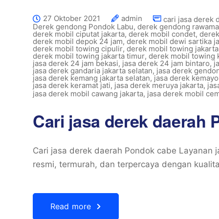
27 Oktober 2021
admin
cari jasa derek
Derek gendong Pondok Labu
,
derek gendong rawam
derek mobil ciputat jakarta
,
derek mobil condet
,
derek
derek mobil depok 24 jam
,
derek mobil dewi sartika j
derek mobil towing cipulir
,
derek mobil towing jakarta
derek mobil towing jakarta timur
,
derek mobil towing
jasa derek 24 jam bekasi
,
jasa derek 24 jam bintaro
,
j
jasa derek gandaria jakarta selatan
,
jasa derek gendo
jasa derek kemang jakarta selatan
,
jasa derek kemayo
jasa derek keramat jati
,
jasa derek meruya jakarta
,
jas
jasa derek mobil cawang jakarta
,
jasa derek mobil cem
Cari jasa derek daerah
Cari jasa derek daerah Pondok cabe Layanan j
resmi, termurah, dan terpercaya dengan kualit
Read more