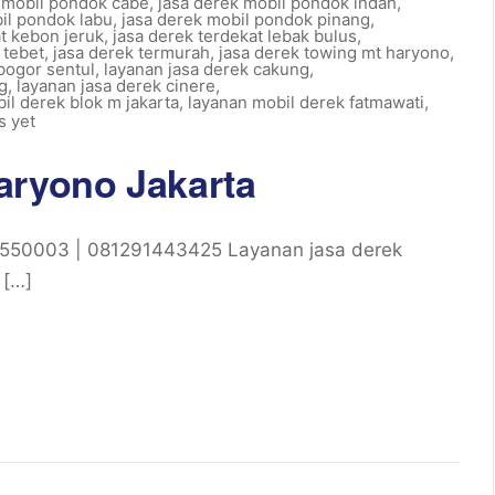
 mobil pondok cabe
,
jasa derek mobil pondok indah
,
il pondok labu
,
jasa derek mobil pondok pinang
,
at kebon jeruk
,
jasa derek terdekat lebak bulus
,
 tebet
,
jasa derek termurah
,
jasa derek towing mt haryono
,
bogor sentul
,
layanan jasa derek cakung
,
g
,
layanan jasa derek cinere
,
il derek blok m jakarta
,
layanan mobil derek fatmawati
,
 yet
aryono Jakarta
5550003 | 081291443425 Layanan jasa derek
 […]