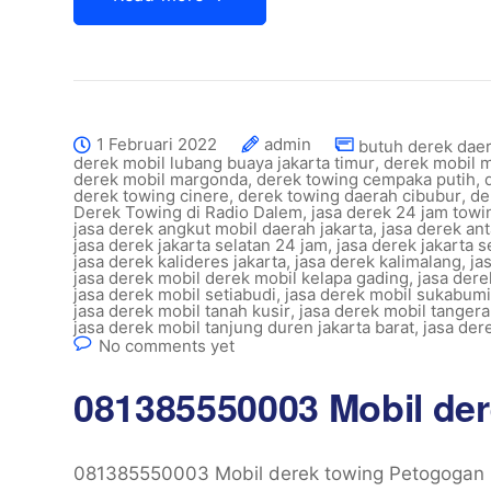
1 Februari 2022
admin
butuh derek dae
derek mobil lubang buaya jakarta timur
,
derek mobil 
derek mobil margonda
,
derek towing cempaka putih
,
derek towing cinere
,
derek towing daerah cibubur
,
de
Derek Towing di Radio Dalem
,
jasa derek 24 jam towin
jasa derek angkut mobil daerah jakarta
,
jasa derek ant
jasa derek jakarta selatan 24 jam
,
jasa derek jakarta 
jasa derek kalideres jakarta
,
jasa derek kalimalang
,
ja
jasa derek mobil derek mobil kelapa gading
,
jasa dere
jasa derek mobil setiabudi
,
jasa derek mobil sukabumi
jasa derek mobil tanah kusir
,
jasa derek mobil tanger
jasa derek mobil tanjung duren jakarta barat
,
jasa der
No comments yet
081385550003 Mobil de
081385550003 Mobil derek towing Petogogan