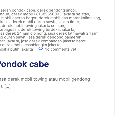
 daerah pondok cabe
,
derek gendong ancol
,
angun
,
derek mobil 081385550003 jakarta selatan
,
 mobil daerah bogor
,
derek mobil dan motor kalimalang
,
akarta
,
derek mobil duren sawit jakarta timur
,
,
derek mobil towing jakarta selatan
,
 kebagusan
,
derek towing terdekat jakarta
,
asa derek 24 jam cibinong
,
jasa derek fatmawati 24 jam
,
ng duren sawit
,
jasa derek gendong palmerah
,
ran jakarta
,
jasa derek kembangan jakarta barat
,
a derek mobil casablangka jakarta
,
paka putih jakarta
No comments yet
 Pondok cabe
asa derek mobil towing atau mobil gendong
as […]