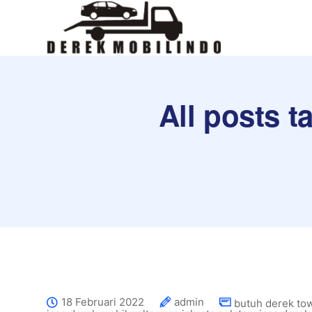
All posts 
18 Februari 2022
admin
butuh derek to