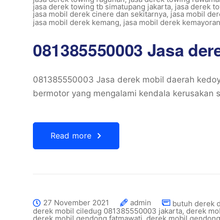
jasa derek towing tb simatupang jakarta
,
jasa derek to
jasa mobil derek cinere dan sekitarnya
,
jasa mobil de
jasa mobil derek kemang
,
jasa mobil derek kemayora
081385550003 Jasa der
081385550003 Jasa derek mobil daerah kedoy
bermotor yang mengalami kendala kerusakan sa
Read more
27 November 2021
admin
butuh derek 
derek mobil ciledug 081385550003 jakarta
,
derek mob
derek mobil gendong fatmawati
,
derek mobil gendong