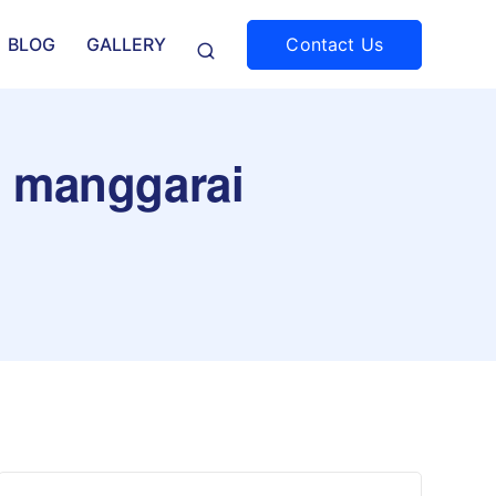
Contact Us
BLOG
GALLERY
l manggarai