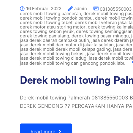
16 Februari 2022
admin
081385550003 
derek mobil towing palmerah
,
derek mobil towing pa
derek mobil towing pondok bambu
,
derek mobil towi
derek mobil towing tebet
,
derek mobil veteran jakarta
derek motor atau storing motor
,
derek towing kalimal
derek towing kebon jeruk
,
derek towing kemanggisa
derek towing pamulang
,
derek towing pasar minggu
,
jasa derek daerah cempaka putih
,
jasa derek daerah j
jasa derek mobil dan motor di jakarta selatan
,
jasa de
jasa derek mobil derek mobil kelapa gading
,
jasa dere
jasa derek mobil towing bekasi
,
jasa derek mobil tow
jasa derek mobil towing ciledug
,
jasa derek mobil tow
jasa derek mobil towing dan gendong pondok labu
Derek mobil towing Pa
Derek mobil towing Palmerah 081385550003
DEREK GENDONG ?? PERCAYAKAN HANYA PAD
Read more