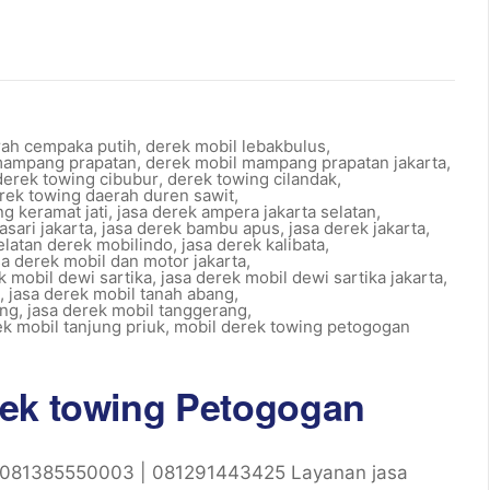
rah cempaka putih
,
derek mobil lebakbulus
,
mampang prapatan
,
derek mobil mampang prapatan jakarta
,
derek towing cibubur
,
derek towing cilandak
,
rek towing daerah duren sawit
,
g keramat jati
,
jasa derek ampera jakarta selatan
,
asari jakarta
,
jasa derek bambu apus
,
jasa derek jakarta
,
selatan derek mobilindo
,
jasa derek kalibata
,
sa derek mobil dan motor jakarta
,
k mobil dewi sartika
,
jasa derek mobil dewi sartika jakarta
,
,
jasa derek mobil tanah abang
,
ang
,
jasa derek mobil tanggerang
,
ek mobil tanjung priuk
,
mobil derek towing petogogan
rek towing Petogogan
 081385550003 | 081291443425 Layanan jasa