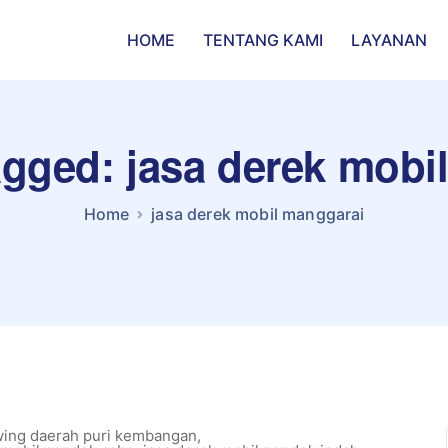
HOME
TENTANG KAMI
LAYANAN
tagged: jasa derek mobi
Home
jasa derek mobil manggarai
wing daerah puri kembangan
,