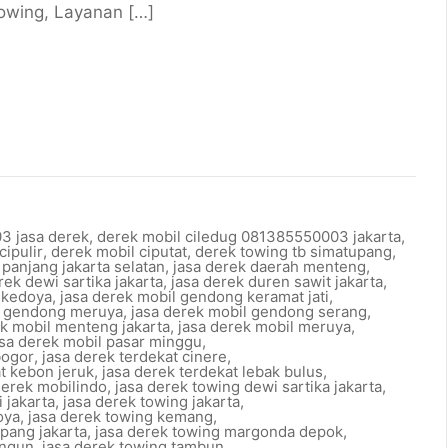
towing, Layanan […]
3 jasa derek
,
derek mobil ciledug 081385550003 jakarta
,
cipulir
,
derek mobil ciputat
,
derek towing tb simatupang
,
 panjang jakarta selatan
,
jasa derek daerah menteng
,
rek dewi sartika jakarta
,
jasa derek duren sawit jakarta
,
 kedoya
,
jasa derek mobil gendong keramat jati
,
l gendong meruya
,
jasa derek mobil gendong serang
,
ek mobil menteng jakarta
,
jasa derek mobil meruya
,
asa derek mobil pasar minggu
,
bogor
,
jasa derek terdekat cinere
,
at kebon jeruk
,
jasa derek terdekat lebak bulus
,
derek mobilindo
,
jasa derek towing dewi sartika jakarta
,
 jakarta
,
jasa derek towing jakarta
,
oya
,
jasa derek towing kemang
,
pang jakarta
,
jasa derek towing margonda depok
,
angun
,
jasa derek towing tambun
,