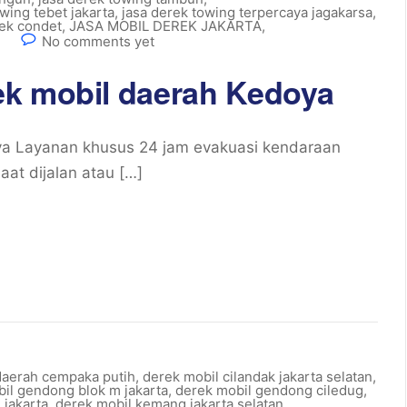
wing tebet jakarta
,
jasa derek towing terpercaya jagakarsa
,
rek condet
,
JASA MOBIL DEREK JAKARTA
,
n
No comments yet
ek mobil daerah Kedoya
a Layanan khusus 24 jam evakuasi kendaraan
at dijalan atau […]
daerah cempaka putih
,
derek mobil cilandak jakarta selatan
,
il gendong blok m jakarta
,
derek mobil gendong ciledug
,
 jakarta
,
derek mobil kemang jakarta selatan
,