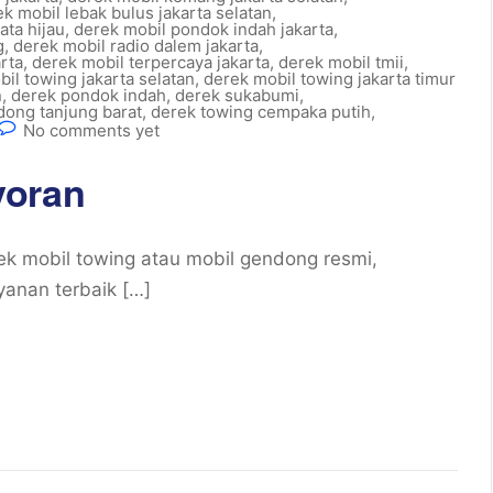
k mobil lebak bulus jakarta selatan
,
ata hijau
,
derek mobil pondok indah jakarta
,
g
,
derek mobil radio dalem jakarta
,
rta
,
derek mobil terpercaya jakarta
,
derek mobil tmii
,
il towing jakarta selatan
,
derek mobil towing jakarta timur
n
,
derek pondok indah
,
derek sukabumi
,
dong tanjung barat
,
derek towing cempaka putih
,
No comments yet
yoran
k mobil towing atau mobil gendong resmi,
yanan terbaik […]