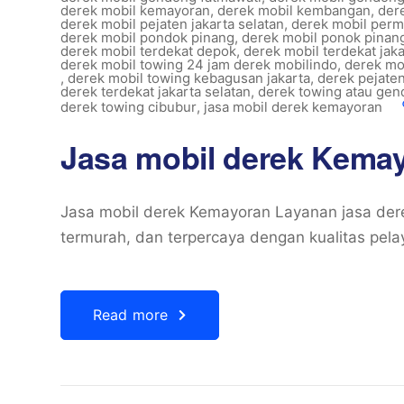
derek mobil kemayoran
,
derek mobil kembangan
,
dere
derek mobil pejaten jakarta selatan
,
derek mobil perm
derek mobil pondok pinang
,
derek mobil ponok pinan
derek mobil terdekat depok
,
derek mobil terdekat jaka
derek mobil towing 24 jam derek mobilindo
,
derek mob
,
derek mobil towing kebagusan jakarta
,
derek pejate
derek terdekat jakarta selatan
,
derek towing atau gen
derek towing cibubur
,
jasa mobil derek kemayoran
Jasa mobil derek Kema
Jasa mobil derek Kemayoran Layanan jasa dere
termurah, dan terpercaya dengan kualitas pela
Read more