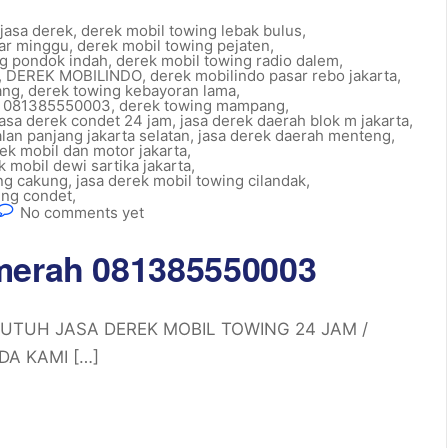
jasa derek
,
derek mobil towing lebak bulus
,
sar minggu
,
derek mobil towing pejaten
,
ng pondok indah
,
derek mobil towing radio dalem
,
,
DEREK MOBILINDO
,
derek mobilindo pasar rebo jakarta
,
ang
,
derek towing kebayoran lama
,
n 081385550003
,
derek towing mampang
,
jasa derek condet 24 jam
,
jasa derek daerah blok m jakarta
,
alan panjang jakarta selatan
,
jasa derek daerah menteng
,
rek mobil dan motor jakarta
,
k mobil dewi sartika jakarta
,
ing cakung
,
jasa derek mobil towing cilandak
,
ing condet
,
No comments yet
lmerah 081385550003
 BUTUH JASA DEREK MOBIL TOWING 24 JAM /
A KAMI […]