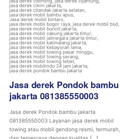
jasa derek cibinong
,
jasa derek cijantung
,
jasa derek cikini jakarta
,
jasa derek cilandak jakarta selatan
,
jasa derek mobil bambu apus
,
Jasa derek mobil bintaro
,
jasa derek mobil bogor raya
,
jasa derek mobil bsd
,
jasa derek mobil buncit jakarta
,
jasa derek mobil cakung jakarta timur
,
jasa derek mobil jatinegara jakarta timur
,
jasa derek mobil kalimalang jakarta
,
jasa derek mobil kebayoran lama
,
jasa derek mobil towing pasar minggu
,
jasa derek mobil towing serang
,
jasa derek mobil towing tebet
,
jasa derek mobilindo 24 jam jakarta
,
jasa derek pondok bambu jakarta
Jasa derek Pondok bambu
jakarta 081385550003
Jasa derek Pondok bambu jakarta
081385550003 Layanan jasa derek mobil
towing atau mobil gendong resmi, termurah,
dan terpercaya dengan kualitas […]