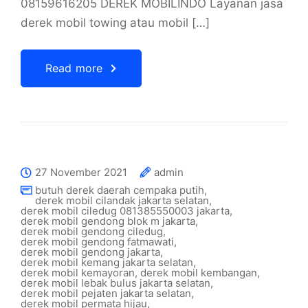
08159616205 DEREK MOBILINDO Layanan jasa
derek mobil towing atau mobil […]
Read more
27 November 2021
admin
butuh derek daerah cempaka putih
,
derek mobil cilandak jakarta selatan
,
derek mobil ciledug 081385550003 jakarta
,
derek mobil gendong blok m jakarta
,
derek mobil gendong ciledug
,
derek mobil gendong fatmawati
,
derek mobil gendong jakarta
,
derek mobil kemang jakarta selatan
,
derek mobil kemayoran
,
derek mobil kembangan
,
derek mobil lebak bulus jakarta selatan
,
derek mobil pejaten jakarta selatan
,
derek mobil permata hijau
,