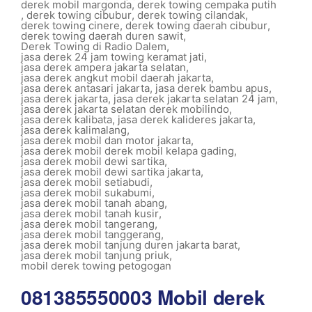
derek mobil margonda
,
derek towing cempaka putih
,
derek towing cibubur
,
derek towing cilandak
,
derek towing cinere
,
derek towing daerah cibubur
,
derek towing daerah duren sawit
,
Derek Towing di Radio Dalem
,
jasa derek 24 jam towing keramat jati
,
jasa derek ampera jakarta selatan
,
jasa derek angkut mobil daerah jakarta
,
jasa derek antasari jakarta
,
jasa derek bambu apus
,
jasa derek jakarta
,
jasa derek jakarta selatan 24 jam
,
jasa derek jakarta selatan derek mobilindo
,
jasa derek kalibata
,
jasa derek kalideres jakarta
,
jasa derek kalimalang
,
jasa derek mobil dan motor jakarta
,
jasa derek mobil derek mobil kelapa gading
,
jasa derek mobil dewi sartika
,
jasa derek mobil dewi sartika jakarta
,
jasa derek mobil setiabudi
,
jasa derek mobil sukabumi
,
jasa derek mobil tanah abang
,
jasa derek mobil tanah kusir
,
jasa derek mobil tangerang
,
jasa derek mobil tanggerang
,
jasa derek mobil tanjung duren jakarta barat
,
jasa derek mobil tanjung priuk
,
mobil derek towing petogogan
081385550003 Mobil derek