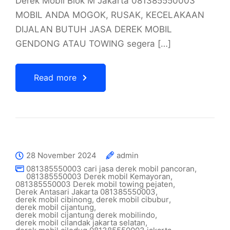
Derek Mobil Blok M Jakarta 081385550003
MOBIL ANDA MOGOK, RUSAK, KECELAKAAN
DIJALAN BUTUH JASA DEREK MOBIL
GENDONG ATAU TOWING segera […]
Read more
28 November 2024
admin
081385550003 cari jasa derek mobil pancoran
,
081385550003 Derek mobil Kemayoran
,
081385550003 Derek mobil towing pejaten
,
Derek Antasari Jakarta 081385550003
,
derek mobil cibinong
,
derek mobil cibubur
,
derek mobil cijantung
,
derek mobil cijantung derek mobilindo
,
derek mobil cilandak jakarta selatan
,