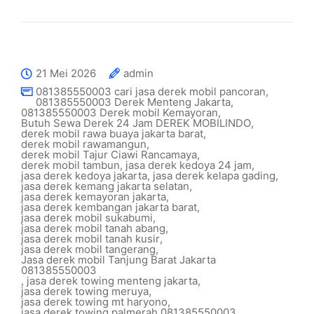
21 Mei 2026
admin
081385550003 cari jasa derek mobil pancoran
,
081385550003 Derek Menteng Jakarta
,
081385550003 Derek mobil Kemayoran
,
Butuh Sewa Derek 24 Jam DEREK MOBILINDO
,
derek mobil rawa buaya jakarta barat
,
derek mobil rawamangun
,
derek mobil Tajur Ciawi Rancamaya
,
derek mobil tambun
,
jasa derek kedoya 24 jam
,
jasa derek kedoya jakarta
,
jasa derek kelapa gading
,
jasa derek kemang jakarta selatan
,
jasa derek kemayoran jakarta
,
jasa derek kembangan jakarta barat
,
jasa derek mobil sukabumi
,
jasa derek mobil tanah abang
,
jasa derek mobil tanah kusir
,
jasa derek mobil tangerang
,
Jasa derek mobil Tanjung Barat Jakarta
081385550003
,
jasa derek towing menteng jakarta
,
jasa derek towing meruya
,
jasa derek towing mt haryono
,
jasa derek towing palmerah 081385550003
,