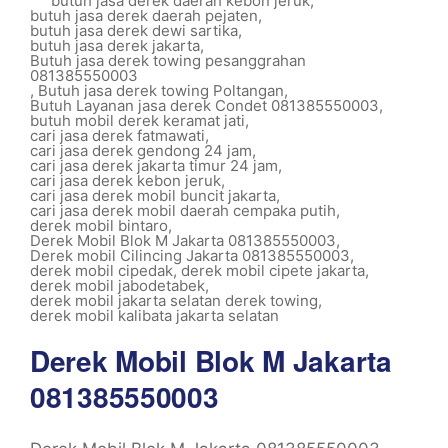
butuh jasa derek daerah kebon jeruk
,
butuh jasa derek daerah pejaten
,
butuh jasa derek dewi sartika
,
butuh jasa derek jakarta
,
Butuh jasa derek towing pesanggrahan
081385550003
,
Butuh jasa derek towing Poltangan
,
Butuh Layanan jasa derek Condet 081385550003
,
butuh mobil derek keramat jati
,
cari jasa derek fatmawati
,
cari jasa derek gendong 24 jam
,
cari jasa derek jakarta timur 24 jam
,
cari jasa derek kebon jeruk
,
cari jasa derek mobil buncit jakarta
,
cari jasa derek mobil daerah cempaka putih
,
derek mobil bintaro
,
Derek Mobil Blok M Jakarta 081385550003
,
Derek mobil Cilincing Jakarta 081385550003
,
derek mobil cipedak
,
derek mobil cipete jakarta
,
derek mobil jabodetabek
,
derek mobil jakarta selatan derek towing
,
derek mobil kalibata jakarta selatan
Derek Mobil Blok M Jakarta
081385550003