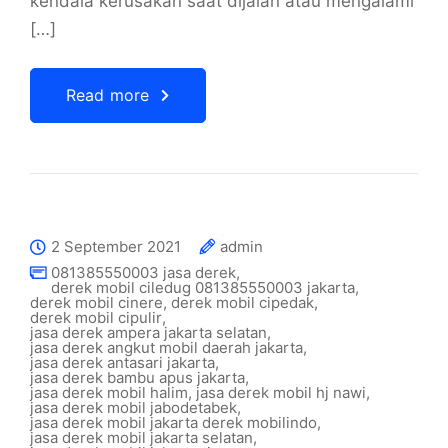
kendala kerusakan saat dijalan atau mengalami
[…]
Read more
2 September 2021
admin
081385550003 jasa derek
,
derek mobil ciledug 081385550003 jakarta
,
derek mobil cinere
,
derek mobil cipedak
,
derek mobil cipulir
,
jasa derek ampera jakarta selatan
,
jasa derek angkut mobil daerah jakarta
,
jasa derek antasari jakarta
,
jasa derek bambu apus jakarta
,
jasa derek mobil halim
,
jasa derek mobil hj nawi
,
jasa derek mobil jabodetabek
,
jasa derek mobil jakarta derek mobilindo
,
jasa derek mobil jakarta selatan
,