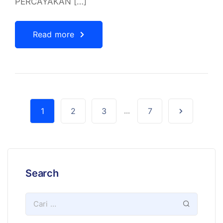
PERCAYAKAN […]
Read more
1
2
3
...
7
Search