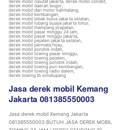
derek mobil ciputat jakarta
,
derek mobil condet
,
derek mobil daerah bogor
,
derek mobil dan motor kalimalang
,
derek mobil kembangan
,
derek mobil lebak bulus jakarta selatan
,
derek mobil lubang buaya jakarta timur
,
derek mobil mampang prapatan
,
derek mobil pasar minggu 24 jam
,
derek mobil pasar minggu jakarta
,
derek mobil pejaten jakarta selatan
,
derek mobil permata hijau
,
derek mobil pondok indah
,
derek mobil towing pasar minggu
,
derek mobil towing pejaten
,
derek mobil towing pondok indah
,
derek mobil towing puri kembangan
,
derek mobil towing radio dalem
,
derek towing tb simatupang
Jasa derek mobil Kemang
Jakarta 081385550003
Jasa derek mobil Kemang Jakarta
081385550003 BUTUH JASA DEREK MOBIL