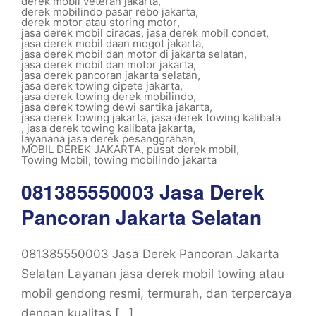
derek mobil veteran jakarta
,
derek mobilindo pasar rebo jakarta
,
derek motor atau storing motor
,
jasa derek mobil ciracas
,
jasa derek mobil condet
,
jasa derek mobil daan mogot jakarta
,
jasa derek mobil dan motor di jakarta selatan
,
jasa derek mobil dan motor jakarta
,
jasa derek pancoran jakarta selatan
,
jasa derek towing cipete jakarta
,
jasa derek towing derek mobilindo
,
jasa derek towing dewi sartika jakarta
,
jasa derek towing jakarta
,
jasa derek towing kalibata
,
jasa derek towing kalibata jakarta
,
layanana jasa derek pesanggrahan
,
MOBIL DEREK JAKARTA
,
pusat derek mobil
,
Towing Mobil
,
towing mobilindo jakarta
081385550003 Jasa Derek
Pancoran Jakarta Selatan
081385550003 Jasa Derek Pancoran Jakarta
Selatan Layanan jasa derek mobil towing atau
mobil gendong resmi, termurah, dan terpercaya
dengan kualitas […]