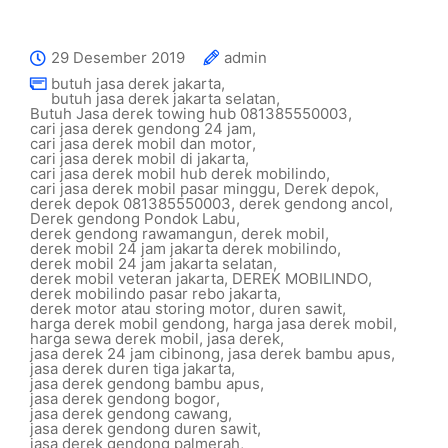
29 Desember 2019
admin
butuh jasa derek jakarta
,
butuh jasa derek jakarta selatan
,
Butuh Jasa derek towing hub 081385550003
,
cari jasa derek gendong 24 jam
,
cari jasa derek mobil dan motor
,
cari jasa derek mobil di jakarta
,
cari jasa derek mobil hub derek mobilindo
,
cari jasa derek mobil pasar minggu
,
Derek depok
,
derek depok 081385550003
,
derek gendong ancol
,
Derek gendong Pondok Labu
,
derek gendong rawamangun
,
derek mobil
,
derek mobil 24 jam jakarta derek mobilindo
,
derek mobil 24 jam jakarta selatan
,
derek mobil veteran jakarta
,
DEREK MOBILINDO
,
derek mobilindo pasar rebo jakarta
,
derek motor atau storing motor
,
duren sawit
,
harga derek mobil gendong
,
harga jasa derek mobil
,
harga sewa derek mobil
,
jasa derek
,
jasa derek 24 jam cibinong
,
jasa derek bambu apus
,
jasa derek duren tiga jakarta
,
jasa derek gendong bambu apus
,
jasa derek gendong bogor
,
jasa derek gendong cawang
,
jasa derek gendong duren sawit
,
jasa derek gendong palmerah
,