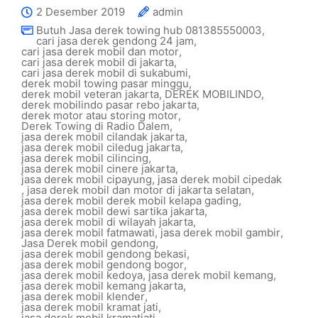
2 Desember 2019
admin
Butuh Jasa derek towing hub 081385550003
,
cari jasa derek gendong 24 jam
,
cari jasa derek mobil dan motor
,
cari jasa derek mobil di jakarta
,
cari jasa derek mobil di sukabumi
,
derek mobil towing pasar minggu
,
derek mobil veteran jakarta
,
DEREK MOBILINDO
,
derek mobilindo pasar rebo jakarta
,
derek motor atau storing motor
,
Derek Towing di Radio Dalem
,
jasa derek mobil cilandak jakarta
,
jasa derek mobil ciledug jakarta
,
jasa derek mobil cilincing
,
jasa derek mobil cinere jakarta
,
jasa derek mobil cipayung
,
jasa derek mobil cipedak
,
jasa derek mobil dan motor di jakarta selatan
,
jasa derek mobil derek mobil kelapa gading
,
jasa derek mobil dewi sartika jakarta
,
jasa derek mobil di wilayah jakarta
,
jasa derek mobil fatmawati
,
jasa derek mobil gambir
,
Jasa Derek mobil gendong
,
jasa derek mobil gendong bekasi
,
jasa derek mobil gendong bogor
,
jasa derek mobil kedoya
,
jasa derek mobil kemang
,
jasa derek mobil kemang jakarta
,
jasa derek mobil klender
,
jasa derek mobil kramat jati
,
jasa derek mobil kramatjati
,