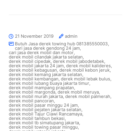
21 November 2019
admin
Butuh Jasa derek towing hub 081385550003
,
cari jasa derek gendong 24 jam
,
cari jasa derek mobil dan motor
,
derek mobil cilandak jakarta selatan
,
derek mobil cipedak
,
derek mobil jabodetabek
,
derek mobil jakarta 24 jam
,
derek mobil kalideres
,
derek mobil kebagusan
,
derek mobil kebon jeruk
,
derek mobil kemang jakarta selatan
,
derek mobil kembangan
,
derek mobil lebak bulus
,
derek mobil lubang buaya jakarta timur
,
derek mobil mampang prapatan
,
derek mobil margonda
,
derek mobil meruya
,
derek mobil murah jakarta
,
derek mobil palmerah
,
derek mobil pancoran
,
derek mobil pasar minggu 24 jam
,
derek mobil pejaten jakarta selatan
,
derek mobil Tajur Ciawi Rancamaya
,
derek mobil tambun bekasi
,
derek mobil tb simatupang jakarta
,
derek mobil towing pasar minggu
,