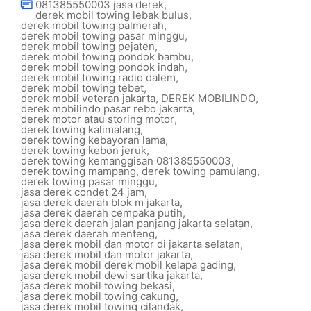
081385550003 jasa derek
,
derek mobil towing lebak bulus
,
derek mobil towing palmerah
,
derek mobil towing pasar minggu
,
derek mobil towing pejaten
,
derek mobil towing pondok bambu
,
derek mobil towing pondok indah
,
derek mobil towing radio dalem
,
derek mobil towing tebet
,
derek mobil veteran jakarta
,
DEREK MOBILINDO
,
derek mobilindo pasar rebo jakarta
,
derek motor atau storing motor
,
derek towing kalimalang
,
derek towing kebayoran lama
,
derek towing kebon jeruk
,
derek towing kemanggisan 081385550003
,
derek towing mampang
,
derek towing pamulang
,
derek towing pasar minggu
,
jasa derek condet 24 jam
,
jasa derek daerah blok m jakarta
,
jasa derek daerah cempaka putih
,
jasa derek daerah jalan panjang jakarta selatan
,
jasa derek daerah menteng
,
jasa derek mobil dan motor di jakarta selatan
,
jasa derek mobil dan motor jakarta
,
jasa derek mobil derek mobil kelapa gading
,
jasa derek mobil dewi sartika jakarta
,
jasa derek mobil towing bekasi
,
jasa derek mobil towing cakung
,
jasa derek mobil towing cilandak
,