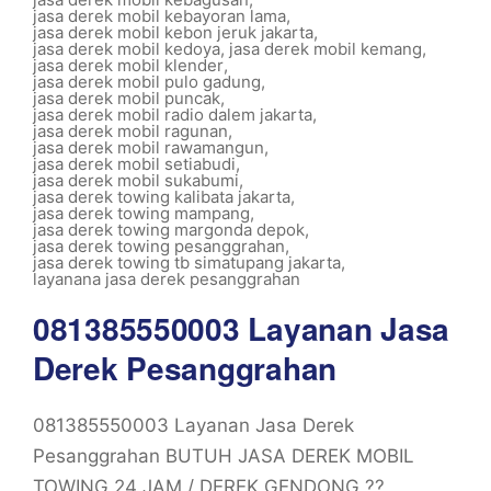
jasa derek mobil kebayoran lama
,
jasa derek mobil kebon jeruk jakarta
,
jasa derek mobil kedoya
,
jasa derek mobil kemang
,
jasa derek mobil klender
,
jasa derek mobil pulo gadung
,
jasa derek mobil puncak
,
jasa derek mobil radio dalem jakarta
,
jasa derek mobil ragunan
,
jasa derek mobil rawamangun
,
jasa derek mobil setiabudi
,
jasa derek mobil sukabumi
,
jasa derek towing kalibata jakarta
,
jasa derek towing mampang
,
jasa derek towing margonda depok
,
jasa derek towing pesanggrahan
,
jasa derek towing tb simatupang jakarta
,
layanana jasa derek pesanggrahan
081385550003 Layanan Jasa
Derek Pesanggrahan
081385550003 Layanan Jasa Derek
Pesanggrahan BUTUH JASA DEREK MOBIL
TOWING 24 JAM / DEREK GENDONG ??