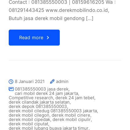
Contact : 081385550003 | 08159616205 Wa :
081291443425 www.derekmobilindo.co.id,
Butuh jasa derek mobil gendong […]
Read more
8 Januari 2021
admin
081385550003 jasa derek
,
cari mobil derek 24 jam jakarta
,
Competitive research
,
derek 24 jam tebet
,
derek cilandak jakarta selatan
,
derek depok 081385550003
,
derek mobil ciledug 081385550003 jakarta
,
derek mobil cilegon
,
derek mobil cinere
,
derek mobil cipedak
,
derek mobil cipulir
,
derek mobil ciputat
,
derek mobil lubang buaya jakarta timur
,