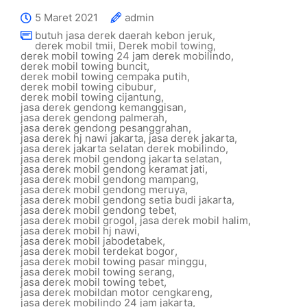
5 Maret 2021
admin
butuh jasa derek daerah kebon jeruk
,
derek mobil tmii
,
Derek mobil towing
,
derek mobil towing 24 jam derek mobilindo
,
derek mobil towing buncit
,
derek mobil towing cempaka putih
,
derek mobil towing cibubur
,
derek mobil towing cijantung
,
jasa derek gendong kemanggisan
,
jasa derek gendong palmerah
,
jasa derek gendong pesanggrahan
,
jasa derek hj nawi jakarta
,
jasa derek jakarta
,
jasa derek jakarta selatan derek mobilindo
,
jasa derek mobil gendong jakarta selatan
,
jasa derek mobil gendong keramat jati
,
jasa derek mobil gendong mampang
,
jasa derek mobil gendong meruya
,
jasa derek mobil gendong setia budi jakarta
,
jasa derek mobil gendong tebet
,
jasa derek mobil grogol
,
jasa derek mobil halim
,
jasa derek mobil hj nawi
,
jasa derek mobil jabodetabek
,
jasa derek mobil terdekat bogor
,
jasa derek mobil towing pasar minggu
,
jasa derek mobil towing serang
,
jasa derek mobil towing tebet
,
jasa derek mobildan motor cengkareng
,
jasa derek mobilindo 24 jam jakarta
,