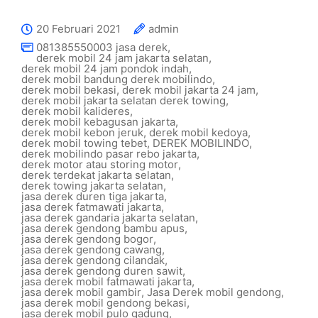
20 Februari 2021
admin
081385550003 jasa derek
,
derek mobil 24 jam jakarta selatan
,
derek mobil 24 jam pondok indah
,
derek mobil bandung derek mobilindo
,
derek mobil bekasi
,
derek mobil jakarta 24 jam
,
derek mobil jakarta selatan derek towing
,
derek mobil kalideres
,
derek mobil kebagusan jakarta
,
derek mobil kebon jeruk
,
derek mobil kedoya
,
derek mobil towing tebet
,
DEREK MOBILINDO
,
derek mobilindo pasar rebo jakarta
,
derek motor atau storing motor
,
derek terdekat jakarta selatan
,
derek towing jakarta selatan
,
jasa derek duren tiga jakarta
,
jasa derek fatmawati jakarta
,
jasa derek gandaria jakarta selatan
,
jasa derek gendong bambu apus
,
jasa derek gendong bogor
,
jasa derek gendong cawang
,
jasa derek gendong cilandak
,
jasa derek gendong duren sawit
,
jasa derek mobil fatmawati jakarta
,
jasa derek mobil gambir
,
Jasa Derek mobil gendong
,
jasa derek mobil gendong bekasi
,
jasa derek mobil pulo gadung
,