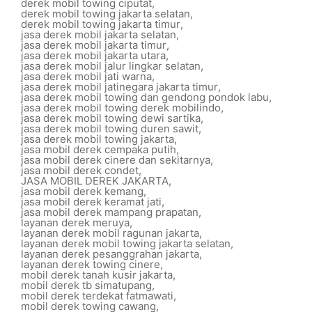
derek mobil towing ciputat
,
derek mobil towing jakarta selatan
,
derek mobil towing jakarta timur
,
jasa derek mobil jakarta selatan
,
jasa derek mobil jakarta timur
,
jasa derek mobil jakarta utara
,
jasa derek mobil jalur lingkar selatan
,
jasa derek mobil jati warna
,
jasa derek mobil jatinegara jakarta timur
,
jasa derek mobil towing dan gendong pondok labu
,
jasa derek mobil towing derek mobilindo
,
jasa derek mobil towing dewi sartika
,
jasa derek mobil towing duren sawit
,
jasa derek mobil towing jakarta
,
jasa mobil derek cempaka putih
,
jasa mobil derek cinere dan sekitarnya
,
jasa mobil derek condet
,
JASA MOBIL DEREK JAKARTA
,
jasa mobil derek kemang
,
jasa mobil derek keramat jati
,
jasa mobil derek mampang prapatan
,
layanan derek meruya
,
layanan derek mobil ragunan jakarta
,
layanan derek mobil towing jakarta selatan
,
layanan derek pesanggrahan jakarta
,
layanan derek towing cinere
,
mobil derek tanah kusir jakarta
,
mobil derek tb simatupang
,
mobil derek terdekat fatmawati
,
mobil derek towing cawang
,