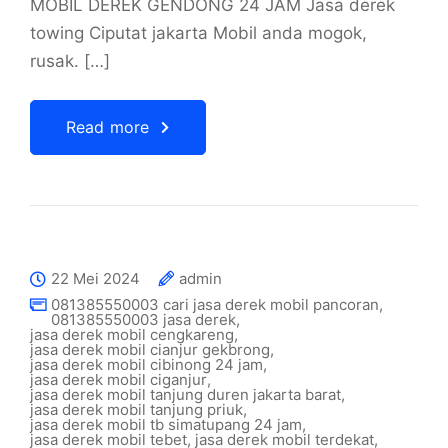
MOBIL DEREK GENDONG 24 JAM Jasa derek
towing Ciputat jakarta Mobil anda mogok,
rusak. […]
Read more
22 Mei 2024
admin
081385550003 cari jasa derek mobil pancoran
,
081385550003 jasa derek
,
jasa derek mobil cengkareng
,
jasa derek mobil cianjur gekbrong
,
jasa derek mobil cibinong 24 jam
,
jasa derek mobil ciganjur
,
jasa derek mobil tanjung duren jakarta barat
,
jasa derek mobil tanjung priuk
,
jasa derek mobil tb simatupang 24 jam
,
jasa derek mobil tebet
,
jasa derek mobil terdekat
,