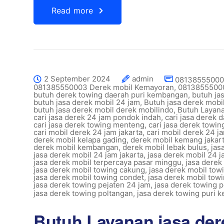
Read more
2 September 2024
admin
081385550003
081385550003 Derek mobil Kemayoran
,
08138555000
butuh derek towing daerah puri kembangan
,
butuh ja
butuh jasa derek mobil 24 jam
,
Butuh jasa derek mob
butuh jasa derek mobil derek mobilindo
,
Butuh Layan
cari jasa derek 24 jam pondok indah
,
cari jasa derek 
cari jasa derek towing menteng
,
cari jasa derek towin
cari mobil derek 24 jam jakarta
,
cari mobil derek 24 
derek mobil kelapa gading
,
derek mobil kemang jakart
derek mobil kembangan
,
derek mobil lebak bulus
,
jas
jasa derek mobil 24 jam jakarta
,
jasa derek mobil 24 j
jasa derek mobil terpercaya pasar minggu
,
jasa derek
jasa derek mobil towing cakung
,
jasa derek mobil tow
jasa derek mobil towing condet
,
jasa derek mobil tow
jasa derek towing pejaten 24 jam
,
jasa derek towing p
jasa derek towing poltangan
,
jasa derek towing puri
Butuh Layanan jasa de