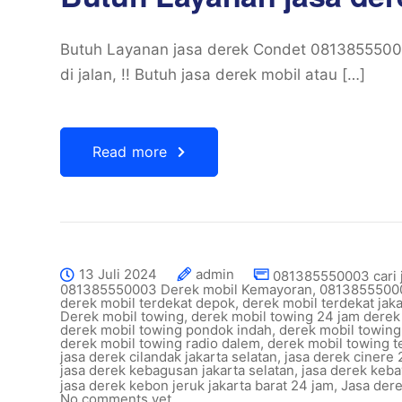
Butuh Layanan jasa derek Condet 0813855500
di jalan, !! Butuh jasa derek mobil atau […]
Read more
13 Juli 2024
admin
081385550003 cari 
081385550003 Derek mobil Kemayoran
,
08138555000
derek mobil terdekat depok
,
derek mobil terdekat jaka
Derek mobil towing
,
derek mobil towing 24 jam derek
derek mobil towing pondok indah
,
derek mobil towing
derek mobil towing radio dalem
,
derek mobil towing t
jasa derek cilandak jakarta selatan
,
jasa derek cinere 
jasa derek kebagusan jakarta selatan
,
jasa derek keb
jasa derek kebon jeruk jakarta barat 24 jam
,
Jasa der
No comments yet