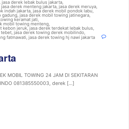
,
jasa derek lebak bulus jakarta
,
,
jasa derek menteng jakarta
,
jasa derek meruya
,
k indah jakarta
,
jasa derek mobil pondok labu
,
lo gadung
,
jasa derek mobil towing jatinegara
,
towing keramat jati
,
ek mobil towing menteng
,
at kebon jeruk
,
jasa derek terdekat lebak bulus
,
 tebet
,
jasa derek towing derek mobilindo
,
ing fatmawati
,
jasa derek towing hj nawi jakarta
arta
EREK MOBIL TOWING 24 JAM DI SEKITARAN
INDO 081385550003, derek […]