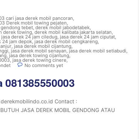
 cari jasa derek mobil pancoran
,
3 Derek mobil towing pejaten
,
 gendong tebet
,
derek mobil jabodetabek
,
an derek towing
,
derek mobil kalibata jakarta selatan
,
,
jasa derek 24 jam ciledug
,
jasa derek 24 jam ciputat
,
k 24 jam depok
,
jasa derek mobil cengkareng
,
ganjur
,
jasa derek mobil cijantung
,
nggi
,
jasa derek mobil senayan
,
jasa derek mobil setiabudi
,
ang
,
jasa derek towing cijantung
,
50003
,
jasa derek towing cinere
,
ondet
No comments yet
a 081385550003
erekmobilindo.co.id Contact :
05 BUTUH JASA DEREK MOBIL GENDONG ATAU