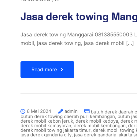
Jasa derek towing Man
Jasa derek towing Manggarai 081385550003 La
mobil, jasa derek towing, jasa derek mobil […]
Read more
8 Mei 2024
admin
butuh derek daerah 
butuh derek towing daerah puri kembangan
,
butuh ja
derek mobil kebon jeruk
,
derek mobil kedoya
,
derek m
derek mobil kemayoran
,
derek mobil kembangan
,
der
derek mobil towing jakarta timur
,
derek mobil towing
jasa derek gandaria city
,
jasa derek gandaria jakarta s