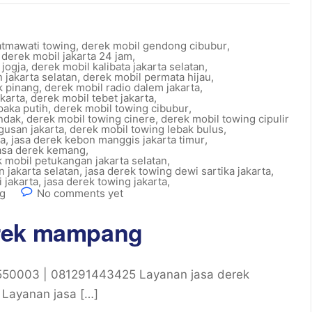
atmawati towing
,
derek mobil gendong cibubur
,
,
derek mobil jakarta 24 jam
,
 jogja
,
derek mobil kalibata jakarta selatan
,
 jakarta selatan
,
derek mobil permata hijau
,
k pinang
,
derek mobil radio dalem jakarta
,
karta
,
derek mobil tebet jakarta
,
paka putih
,
derek mobil towing cibubur
,
andak
,
derek mobil towing cinere
,
derek mobil towing cipulir
gusan jakarta
,
derek mobil towing lebak bulus
,
ma
,
jasa derek kebon manggis jakarta timur
,
asa derek kemang
,
k mobil petukangan jakarta selatan
,
n jakarta selatan
,
jasa derek towing dewi sartika jakarta
,
 jakarta
,
jasa derek towing jakarta
,
g
No comments yet
erek mampang
50003 | 081291443425 Layanan jasa derek
, Layanan jasa […]