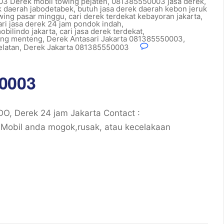
3 Derek mobil towing pejaten
,
081385550003 jasa derek
,
k daerah jabodetabek
,
butuh jasa derek daerah kebon jeruk
owing pasar minggu
,
cari derek terdekat kebayoran jakarta
,
ari jasa derek 24 jam pondok indah
,
obilindo jakarta
,
cari jasa derek terdekat
,
wing menteng
,
Derek Antasari Jakarta 081385550003
,
elatan
,
Derek Jakarta 081385550003
50003
, Derek 24 jam Jakarta Contact :
obil anda mogok,rusak, atau kecelakaan