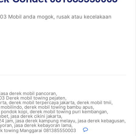
03 Mobil anda mogok, rusak atau kecelakaan
jasa derek mobil pancoran
,
3 Derek mobil towing pejaten
,
rta
,
derek mobil terpercaya jakarta
,
derek mobil tmii
,
 mobilindo
,
derek mobil towing bambu apus
,
 pondok kopi
,
derek mobil towing puri kembangan
,
ebet
,
jasa derek cikini jakarta
,
24 jam
,
jasa derek kampung melayu
,
jasa derek kebagusan
,
ayoran
,
jasa derek kebayoran lama
,
ek towing Manggarai 081385550003