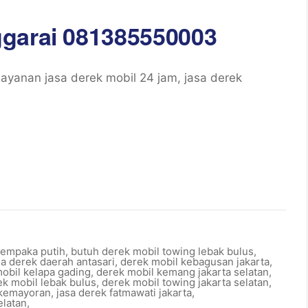
ggarai 081385550003
yanan jasa derek mobil 24 jam, jasa derek
cempaka putih
,
butuh derek mobil towing lebak bulus
,
sa derek daerah antasari
,
derek mobil kebagusan jakarta
,
obil kelapa gading
,
derek mobil kemang jakarta selatan
,
ek mobil lebak bulus
,
derek mobil towing jakarta selatan
,
 kemayoran
,
jasa derek fatmawati jakarta
,
elatan
,