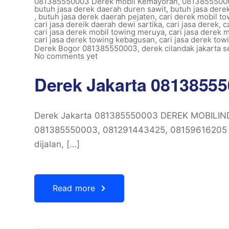
081385550003 Derek mobil Kemayoran
,
08138555000
butuh jasa derek daerah duren sawit
,
butuh jasa dere
,
butuh jasa derek daerah pejaten
,
cari derek mobil t
cari jasa dereik daerah dewi sartika
,
cari jasa derek
,
c
cari jasa derek mobil towing meruya
,
cari jasa derek m
cari jasa derek towing kebagusan
,
cari jasa derek to
Derek Bogor 081385550003
,
derek cilandak jakarta s
No comments yet
Derek Jakarta 0813855
Derek Jakarta 081385550003 DEREK MOBILINDO
081385550003, 081291443425, 08159616205 M
dijalan, […]
Read more