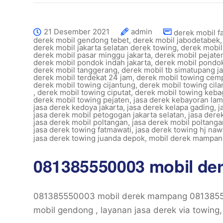
21 Desember 2021
admin
derek mobil f
derek mobil gendong tebet
,
derek mobil jabodetabek
derek mobil jakarta selatan derek towing
,
derek mobil
derek mobil pasar minggu jakarta
,
derek mobil pejaten
derek mobil pondok indah jakarta
,
derek mobil pondo
derek mobil tanggerang
,
derek mobil tb simatupang ja
derek mobil terdekat 24 jam
,
derek mobil towing cem
derek mobil towing cijantung
,
derek mobil towing cil
,
derek mobil towing ciputat
,
derek mobil towing keba
derek mobil towing pejaten
,
jasa derek kebayoran la
jasa derek kedoya jakarta
,
jasa derek kelapa gading
,
j
jasa derek mobil petogogan jakarta selatan
,
jasa dere
jasa derek mobil poltangan
,
jasa derek mobil poltanga
jasa derek towing fatmawati
,
jasa derek towing hj nawi
jasa derek towing juanda depok
,
mobil derek mampan
081385550003 mobil d
081385550003 mobil derek mampang 0813855
mobil gendong , layanan jasa derek via towing