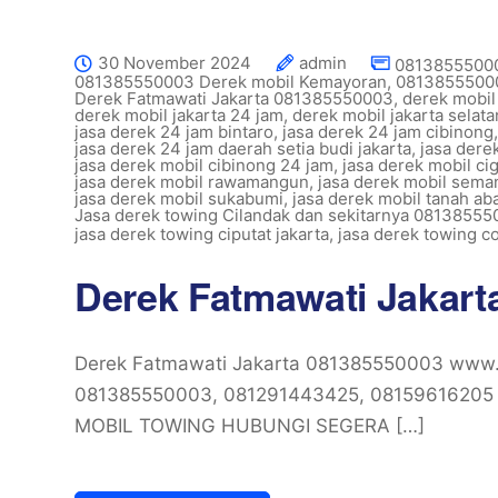
30 November 2024
admin
081385550003
081385550003 Derek mobil Kemayoran
,
08138555000
Derek Fatmawati Jakarta 081385550003
,
derek mobil
derek mobil jakarta 24 jam
,
derek mobil jakarta selat
jasa derek 24 jam bintaro
,
jasa derek 24 jam cibinong
jasa derek 24 jam daerah setia budi jakarta
,
jasa dere
jasa derek mobil cibinong 24 jam
,
jasa derek mobil ci
jasa derek mobil rawamangun
,
jasa derek mobil sema
jasa derek mobil sukabumi
,
jasa derek mobil tanah ab
Jasa derek towing Cilandak dan sekitarnya 0813855
jasa derek towing ciputat jakarta
,
jasa derek towing c
Derek Fatmawati Jakart
Derek Fatmawati Jakarta 081385550003 www.d
081385550003, 081291443425, 081596162
MOBIL TOWING HUBUNGI SEGERA […]