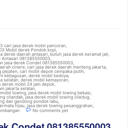
 cari jasa derek mobil pancoran
,
3 Mobil derek Pondok kopi
,
sa derek daerah antasari
,
butuh jasa derek keramat jati
,
il Antasari 081385550003
,
an jasa derek Condet 081385550003
,
daerah cinere
,
cari jasa derek daerah menteng jakarta
,
g pejaten
,
cari mobil depok cempaka putih
,
jam kebagusan
,
derek mobil kedoya
,
a selatan
,
derek mobil kemayoran
,
a derek mobil 24 jam depok
,
am jakarta selatan
,
 mobil towing
,
jasa derek mobil towing bekasi
,
ing cilandak
,
jasa derek mobil towing ciledug
,
ing dan gendong pondok labu
,
ermata hijau
,
jasa derek towing pesanggrahan
,
 kembangan
No comments yet
rek Condet 081385550003