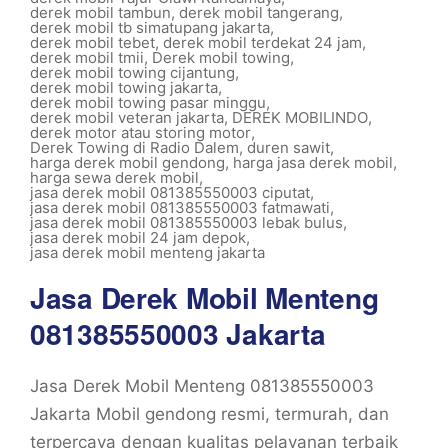
derek mobil tambun
,
derek mobil tangerang
,
derek mobil tb simatupang jakarta
,
derek mobil tebet
,
derek mobil terdekat 24 jam
,
derek mobil tmii
,
Derek mobil towing
,
derek mobil towing cijantung
,
derek mobil towing jakarta
,
derek mobil towing pasar minggu
,
derek mobil veteran jakarta
,
DEREK MOBILINDO
,
derek motor atau storing motor
,
Derek Towing di Radio Dalem
,
duren sawit
,
harga derek mobil gendong
,
harga jasa derek mobil
,
harga sewa derek mobil
,
jasa derek mobil 081385550003 ciputat
,
jasa derek mobil 081385550003 fatmawati
,
jasa derek mobil 081385550003 lebak bulus
,
jasa derek mobil 24 jam depok
,
jasa derek mobil menteng jakarta
Jasa Derek Mobil Menteng
081385550003 Jakarta
Jasa Derek Mobil Menteng 081385550003
Jakarta Mobil gendong resmi, termurah, dan
terpercaya dengan kualitas pelayanan terbaik