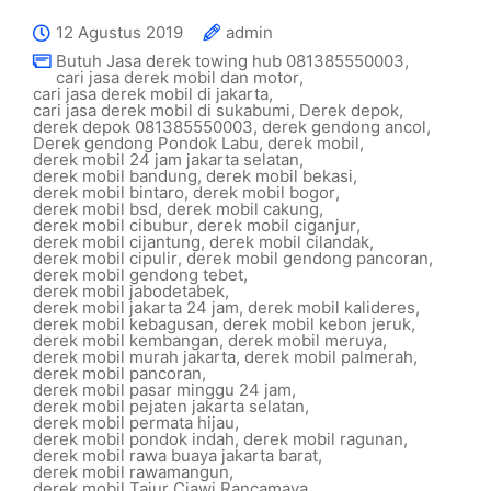
12 Agustus 2019
admin
Butuh Jasa derek towing hub 081385550003
,
cari jasa derek mobil dan motor
,
cari jasa derek mobil di jakarta
,
cari jasa derek mobil di sukabumi
,
Derek depok
,
derek depok 081385550003
,
derek gendong ancol
,
Derek gendong Pondok Labu
,
derek mobil
,
derek mobil 24 jam jakarta selatan
,
derek mobil bandung
,
derek mobil bekasi
,
derek mobil bintaro
,
derek mobil bogor
,
derek mobil bsd
,
derek mobil cakung
,
derek mobil cibubur
,
derek mobil ciganjur
,
derek mobil cijantung
,
derek mobil cilandak
,
derek mobil cipulir
,
derek mobil gendong pancoran
,
derek mobil gendong tebet
,
derek mobil jabodetabek
,
derek mobil jakarta 24 jam
,
derek mobil kalideres
,
derek mobil kebagusan
,
derek mobil kebon jeruk
,
derek mobil kembangan
,
derek mobil meruya
,
derek mobil murah jakarta
,
derek mobil palmerah
,
derek mobil pancoran
,
derek mobil pasar minggu 24 jam
,
derek mobil pejaten jakarta selatan
,
derek mobil permata hijau
,
derek mobil pondok indah
,
derek mobil ragunan
,
derek mobil rawa buaya jakarta barat
,
derek mobil rawamangun
,
derek mobil Tajur Ciawi Rancamaya
,