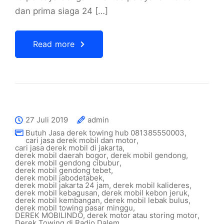
dan prima siaga 24 […]
Read more
27 Juli 2019
admin
Butuh Jasa derek towing hub 081385550003
,
cari jasa derek mobil dan motor
,
cari jasa derek mobil di jakarta
,
derek mobil daerah bogor
,
derek mobil gendong
,
derek mobil gendong cibubur
,
derek mobil gendong tebet
,
derek mobil jabodetabek
,
derek mobil jakarta 24 jam
,
derek mobil kalideres
,
derek mobil kebagusan
,
derek mobil kebon jeruk
,
derek mobil kembangan
,
derek mobil lebak bulus
,
derek mobil towing pasar minggu
,
DEREK MOBILINDO
,
derek motor atau storing motor
,
Derek Towing di Radio Dalem
,