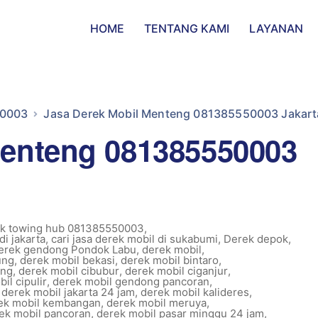
HOME
TENTANG KAMI
LAYANAN
50003
Jasa Derek Mobil Menteng 081385550003 Jakart
Menteng 081385550003
ek towing hub 081385550003
,
di jakarta
,
cari jasa derek mobil di sukabumi
,
Derek depok
,
erek gendong Pondok Labu
,
derek mobil
,
ung
,
derek mobil bekasi
,
derek mobil bintaro
,
ung
,
derek mobil cibubur
,
derek mobil ciganjur
,
il cipulir
,
derek mobil gendong pancoran
,
,
derek mobil jakarta 24 jam
,
derek mobil kalideres
,
ek mobil kembangan
,
derek mobil meruya
,
ek mobil pancoran
,
derek mobil pasar minggu 24 jam
,