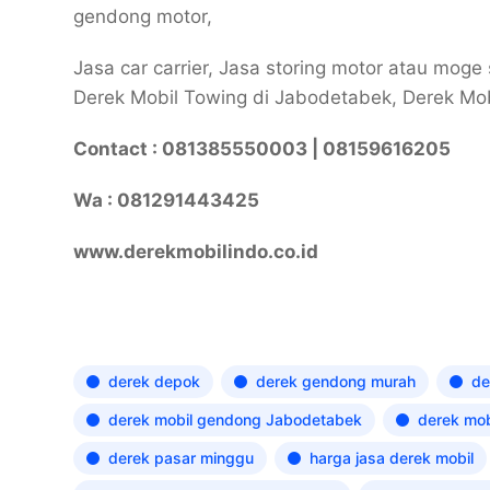
gendong motor,
Jasa car carrier, Jasa storing motor atau moge
Derek Mobil Towing di Jabodetabek, Derek Mob
Contact : 081385550003 | 08159616205
Wa : 081291443425
www.derekmobilindo.co.id
derek depok
derek gendong murah
de
derek mobil gendong Jabodetabek
derek mob
derek pasar minggu
harga jasa derek mobil