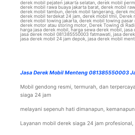
derek mobil pejaten jakarta selatan
,
derek mobil perm
derek mobil rawa buaya jakarta barat
,
derek mobil r
derek mobil tambun
,
derek mobil tangerang
,
derek mo
derek mobil terdekat 24 jam
,
derek mobil tmii
,
Derek 
derek mobil towing jakarta
,
derek mobil towing pasar
derek motor atau storing motor
,
Derek Towing di Rad
harga jasa derek mobil
,
harga sewa derek mobil
,
jasa
jasa derek mobil 081385550003 fatmawati
,
jasa dere
jasa derek mobil 24 jam depok
,
jasa derek mobil ment
Jasa Derek Mobil Menteng 081385550003 J
Mobil gendong resmi, termurah, dan terpercaya
siaga 24 jam
melayani sepenuh hati dimanapun, kemanapu
Layanan mobil derek siaga 24 jam profesional