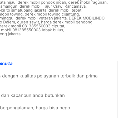
ata hijau
,
derek mobil pondok indah
,
derek mobil ragunan
,
awamangun
,
derek mobil Tajur Ciawi Rancamaya
,
bil tb simatupang jakarta
,
derek mobil tebet
,
mobil towing
,
derek mobil towing cijantung
,
 minggu
,
derek mobil veteran jakarta
,
DEREK MOBILINDO
,
io Dalem
,
duren sawit
,
harga derek mobil gendong
,
 derek mobil 081385550003 ciputat
,
k mobil 081385550003 lebak bulus
,
eng jakarta
akarta
 dengan kualitas pelayanan terbaik dan prima
n dan kapanpun anda butuhkan
, berpengalaman, harga bisa nego