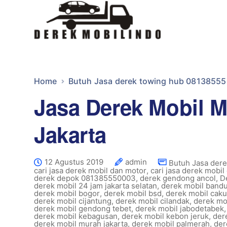
Home
Butuh Jasa derek towing hub 0813855
Jasa Derek Mobil 
Jakarta
12 Agustus 2019
admin
Butuh Jasa der
cari jasa derek mobil dan motor
,
cari jasa derek mobil 
derek depok 081385550003
,
derek gendong ancol
,
D
derek mobil 24 jam jakarta selatan
,
derek mobil band
derek mobil bogor
,
derek mobil bsd
,
derek mobil cak
derek mobil cijantung
,
derek mobil cilandak
,
derek mob
derek mobil gendong tebet
,
derek mobil jabodetabek
derek mobil kebagusan
,
derek mobil kebon jeruk
,
der
derek mobil murah jakarta
,
derek mobil palmerah
,
der