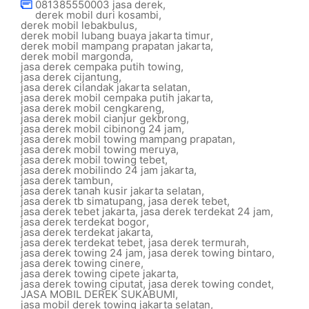
081385550003 jasa derek
,
derek mobil duri kosambi
,
derek mobil lebakbulus
,
derek mobil lubang buaya jakarta timur
,
derek mobil mampang prapatan jakarta
,
derek mobil margonda
,
jasa derek cempaka putih towing
,
jasa derek cijantung
,
jasa derek cilandak jakarta selatan
,
jasa derek mobil cempaka putih jakarta
,
jasa derek mobil cengkareng
,
jasa derek mobil cianjur gekbrong
,
jasa derek mobil cibinong 24 jam
,
jasa derek mobil towing mampang prapatan
,
jasa derek mobil towing meruya
,
jasa derek mobil towing tebet
,
jasa derek mobilindo 24 jam jakarta
,
jasa derek tambun
,
jasa derek tanah kusir jakarta selatan
,
jasa derek tb simatupang
,
jasa derek tebet
,
jasa derek tebet jakarta
,
jasa derek terdekat 24 jam
,
jasa derek terdekat bogor
,
jasa derek terdekat jakarta
,
jasa derek terdekat tebet
,
jasa derek termurah
,
jasa derek towing 24 jam
,
jasa derek towing bintaro
,
jasa derek towing cinere
,
jasa derek towing cipete jakarta
,
jasa derek towing ciputat
,
jasa derek towing condet
,
JASA MOBIL DEREK SUKABUMI
,
jasa mobil derek towing jakarta selatan
,