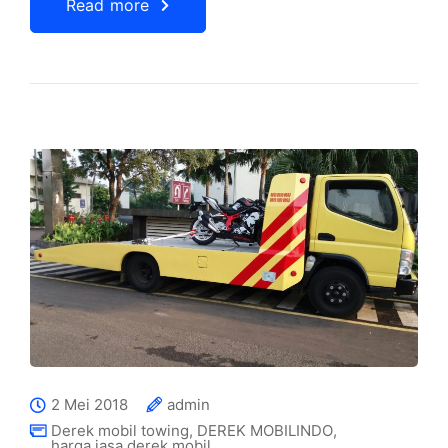
Read more
2 Mei 2018
admin
Derek mobil towing
,
DEREK MOBILINDO
,
harga jasa derek mobil
,