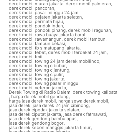
derek mobil murah jakarta
,
derek mobil palmerah
,
derek mobil pancoran
,
derek mobil pasar minggu 24 jam
,
derek mobil pejaten jakarta selatan
,
derek mobil permata hijau
,
derek mobil pondok indah
,
derek mobil pondok pinang
,
derek mobil ragunan
,
derek mobil rawa buaya jakarta barat
,
derek mobil rawamangun
,
derek mobil tambun
,
derek mobil tambun bekasi
,
derek mobil tb simatupang jakarta
,
derek mobil tebet
,
derek mobil terdekat 24 jam
,
derek mobil tmii
,
derek mobil towing 24 jam derek mobilindo
,
derek mobil towing cibubur
,
derek mobil towing cijantung
,
derek mobil towing cipulir
,
derek mobil towing jakarta
,
derek mobil towing pasar minggu
,
derek mobil veteran jakarta
,
Derek Towing di Radio Dalem
,
derek towing kalibata
,
harga derek mobil gendong
,
harga jasa derek mobil
,
harga sewa derek mobil
,
jasa derek
,
jasa derek 24 jam cibinong
,
jasa derek cipedak jakarta selatan
,
jasa derek ciputat jakarta
,
jasa derek fatmawati
,
jasa derek gendong bambu apus
,
jasa derek gendong bogor
,
jasa derek kebon manggis jakarta timur
,
jasa derek kemayoran jakarta
,