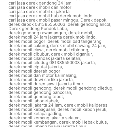
cari jasa derek gendong 24 jam
,
cari jasa derek mobil dan motor
,
cari jasa derek mobil di jakarta
,
cari jasa derek mobil hub derek mobilindo
,
cari jasa derek mobil pasar minggu
,
Derek depok
,
derek depok 081385550003
,
derek gendong ancol
,
Derek gendong Pondok Labu
,
derek gendong rawamangun
,
derek mobil
,
derek mobil 24 jam jakarta derek mobilindo
,
derek mobil bogor
,
derek mobil bsd tangerang
,
derek mobil cakung
,
derek mobil cawang 24 jam
,
derek mobil ciawi
,
derek mobil cibinong
,
derek mobil cibubur
,
derek mobil ciganjur
,
derek mobil cilandak jakarta selatan
,
derek mobil ciledug 081385550003 jakarta
,
derek mobil ciputat jakarta
,
derek mobil daerah bogor
,
derek mobil dan motor kalimalang
,
derek mobil dewi sartika jakarta
,
derek mobil duren sawit jakarta timur
,
derek mobil gendong
,
derek mobil gendong ciledug
,
derek mobil gendong pancoran
,
derek mobil gendong tebet
,
derek mobil jabodetabek
,
derek mobil jakarta 24 jam
,
derek mobil kalideres
,
derek mobil kebagusan
,
derek mobil kebon jeruk
,
derek mobil kelapa gading
,
derek mobil kemang jakarta selatan
,
derek mobil kembangan
,
derek mobil lebak bulus
,
derek mobil lubang buaya jakarta timur
,