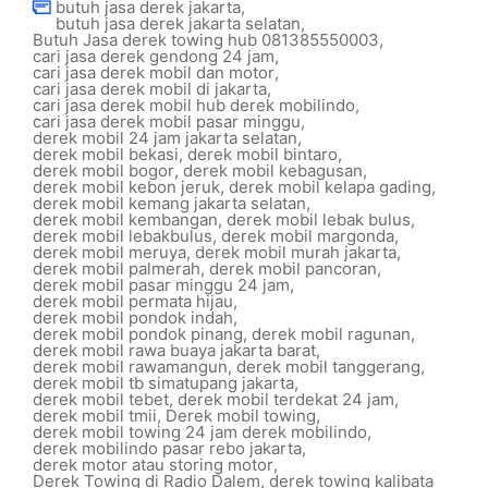
butuh jasa derek jakarta
,
butuh jasa derek jakarta selatan
,
Butuh Jasa derek towing hub 081385550003
,
cari jasa derek gendong 24 jam
,
cari jasa derek mobil dan motor
,
cari jasa derek mobil di jakarta
,
cari jasa derek mobil hub derek mobilindo
,
cari jasa derek mobil pasar minggu
,
derek mobil 24 jam jakarta selatan
,
derek mobil bekasi
,
derek mobil bintaro
,
derek mobil bogor
,
derek mobil kebagusan
,
derek mobil kebon jeruk
,
derek mobil kelapa gading
,
derek mobil kemang jakarta selatan
,
derek mobil kembangan
,
derek mobil lebak bulus
,
derek mobil lebakbulus
,
derek mobil margonda
,
derek mobil meruya
,
derek mobil murah jakarta
,
derek mobil palmerah
,
derek mobil pancoran
,
derek mobil pasar minggu 24 jam
,
derek mobil permata hijau
,
derek mobil pondok indah
,
derek mobil pondok pinang
,
derek mobil ragunan
,
derek mobil rawa buaya jakarta barat
,
derek mobil rawamangun
,
derek mobil tanggerang
,
derek mobil tb simatupang jakarta
,
derek mobil tebet
,
derek mobil terdekat 24 jam
,
derek mobil tmii
,
Derek mobil towing
,
derek mobil towing 24 jam derek mobilindo
,
derek mobilindo pasar rebo jakarta
,
derek motor atau storing motor
,
Derek Towing di Radio Dalem
,
derek towing kalibata