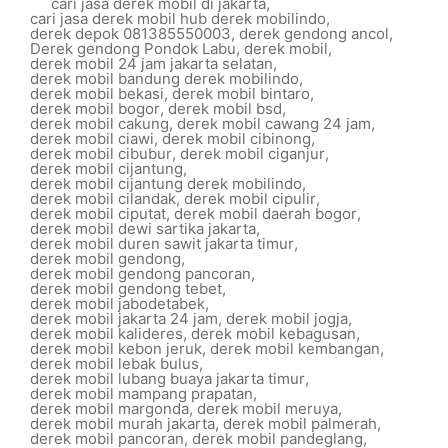
cari jasa derek mobil di jakarta
,
cari jasa derek mobil hub derek mobilindo
,
derek depok 081385550003
,
derek gendong ancol
,
Derek gendong Pondok Labu
,
derek mobil
,
derek mobil 24 jam jakarta selatan
,
derek mobil bandung derek mobilindo
,
derek mobil bekasi
,
derek mobil bintaro
,
derek mobil bogor
,
derek mobil bsd
,
derek mobil cakung
,
derek mobil cawang 24 jam
,
derek mobil ciawi
,
derek mobil cibinong
,
derek mobil cibubur
,
derek mobil ciganjur
,
derek mobil cijantung
,
derek mobil cijantung derek mobilindo
,
derek mobil cilandak
,
derek mobil cipulir
,
derek mobil ciputat
,
derek mobil daerah bogor
,
derek mobil dewi sartika jakarta
,
derek mobil duren sawit jakarta timur
,
derek mobil gendong
,
derek mobil gendong pancoran
,
derek mobil gendong tebet
,
derek mobil jabodetabek
,
derek mobil jakarta 24 jam
,
derek mobil jogja
,
derek mobil kalideres
,
derek mobil kebagusan
,
derek mobil kebon jeruk
,
derek mobil kembangan
,
derek mobil lebak bulus
,
derek mobil lubang buaya jakarta timur
,
derek mobil mampang prapatan
,
derek mobil margonda
,
derek mobil meruya
,
derek mobil murah jakarta
,
derek mobil palmerah
,
derek mobil pancoran
,
derek mobil pandeglang
,