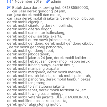
1 November 2019
admin
Butuh Jasa derek towing hub 081385550003
,
cari jasa derek gendong 24 jam
,
cari jasa derek mobil dan motor
,
cari jasa derek mobil di jakarta
,
derek mobil cibubur
,
derek mobil ciganjur
,
derek mobil cijantung derek mobilindo
,
derek mobil daerah bogor
,
derek mobil dan motor kalimalang
,
derek mobil dewi sartika jakarta
,
derek mobil duren sawit jakarta timur
,
derek mobil gendong
,
derek mobil gendong cibubur
,
derek mobil gendong pancoran
,
derek mobil gendong tebet
,
derek mobil jabodetabek
,
derek mobil jakarta 24 jam
,
derek mobil kalideres
,
derek mobil kebagusan
,
derek mobil kebon jeruk
,
derek mobil lubang buaya jakarta timur
,
derek mobil mampang prapatan
,
derek mobil margonda
,
derek mobil meruya
,
derek mobil murah jakarta
,
derek mobil palmerah
,
derek mobil pancoran
,
derek mobil tambun bekasi
,
derek mobil tangerang
,
derek mobil tb simatupang jakarta
,
derek mobil tebet
,
derek mobil terdekat 24 jam
,
derek mobil towing pasar minggu
,
derek mobil veteran jakarta
,
DEREK MOBILINDO
,
derek mobilindo pasar rebo jakarta
,
derek motor atau storing motor
,