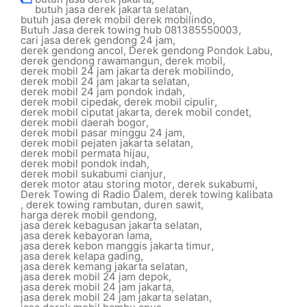
butuh jasa derek jakarta selatan
,
butuh jasa derek mobil derek mobilindo
,
Butuh Jasa derek towing hub 081385550003
,
cari jasa derek gendong 24 jam
,
derek gendong ancol
,
Derek gendong Pondok Labu
,
derek gendong rawamangun
,
derek mobil
,
derek mobil 24 jam jakarta derek mobilindo
,
derek mobil 24 jam jakarta selatan
,
derek mobil 24 jam pondok indah
,
derek mobil cipedak
,
derek mobil cipulir
,
derek mobil ciputat jakarta
,
derek mobil condet
,
derek mobil daerah bogor
,
derek mobil pasar minggu 24 jam
,
derek mobil pejaten jakarta selatan
,
derek mobil permata hijau
,
derek mobil pondok indah
,
derek mobil sukabumi cianjur
,
derek motor atau storing motor
,
derek sukabumi
,
Derek Towing di Radio Dalem
,
derek towing kalibata
,
derek towing rambutan
,
duren sawit
,
harga derek mobil gendong
,
jasa derek kebagusan jakarta selatan
,
jasa derek kebayoran lama
,
jasa derek kebon manggis jakarta timur
,
jasa derek kelapa gading
,
jasa derek kemang jakarta selatan
,
jasa derek mobil 24 jam depok
,
jasa derek mobil 24 jam jakarta
,
jasa derek mobil 24 jam jakarta selatan
,