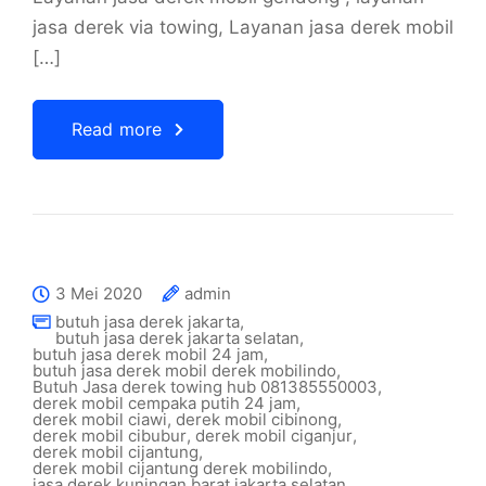
jasa derek via towing, Layanan jasa derek mobil
[…]
Read more
3 Mei 2020
admin
butuh jasa derek jakarta
,
butuh jasa derek jakarta selatan
,
butuh jasa derek mobil 24 jam
,
butuh jasa derek mobil derek mobilindo
,
Butuh Jasa derek towing hub 081385550003
,
derek mobil cempaka putih 24 jam
,
derek mobil ciawi
,
derek mobil cibinong
,
derek mobil cibubur
,
derek mobil ciganjur
,
derek mobil cijantung
,
derek mobil cijantung derek mobilindo
,
jasa derek kuningan barat jakarta selatan
,