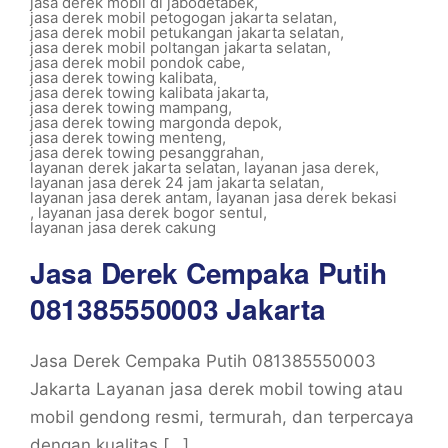
jasa derek mobil di jabodetabek
,
jasa derek mobil petogogan jakarta selatan
,
jasa derek mobil petukangan jakarta selatan
,
jasa derek mobil poltangan jakarta selatan
,
jasa derek mobil pondok cabe
,
jasa derek towing kalibata
,
jasa derek towing kalibata jakarta
,
jasa derek towing mampang
,
jasa derek towing margonda depok
,
jasa derek towing menteng
,
jasa derek towing pesanggrahan
,
layanan derek jakarta selatan
,
layanan jasa derek
,
layanan jasa derek 24 jam jakarta selatan
,
layanan jasa derek antam
,
layanan jasa derek bekasi
,
layanan jasa derek bogor sentul
,
layanan jasa derek cakung
Jasa Derek Cempaka Putih
081385550003 Jakarta
Jasa Derek Cempaka Putih 081385550003
Jakarta Layanan jasa derek mobil towing atau
mobil gendong resmi, termurah, dan terpercaya
dengan kualitas […]