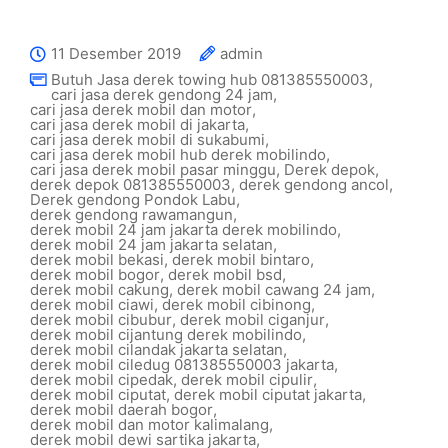
11 Desember 2019
admin
Butuh Jasa derek towing hub 081385550003
,
cari jasa derek gendong 24 jam
,
cari jasa derek mobil dan motor
,
cari jasa derek mobil di jakarta
,
cari jasa derek mobil di sukabumi
,
cari jasa derek mobil hub derek mobilindo
,
cari jasa derek mobil pasar minggu
,
Derek depok
,
derek depok 081385550003
,
derek gendong ancol
,
Derek gendong Pondok Labu
,
derek gendong rawamangun
,
derek mobil 24 jam jakarta derek mobilindo
,
derek mobil 24 jam jakarta selatan
,
derek mobil bekasi
,
derek mobil bintaro
,
derek mobil bogor
,
derek mobil bsd
,
derek mobil cakung
,
derek mobil cawang 24 jam
,
derek mobil ciawi
,
derek mobil cibinong
,
derek mobil cibubur
,
derek mobil ciganjur
,
derek mobil cijantung derek mobilindo
,
derek mobil cilandak jakarta selatan
,
derek mobil ciledug 081385550003 jakarta
,
derek mobil cipedak
,
derek mobil cipulir
,
derek mobil ciputat
,
derek mobil ciputat jakarta
,
derek mobil daerah bogor
,
derek mobil dan motor kalimalang
,
derek mobil dewi sartika jakarta
,