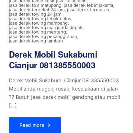
jasa derek tanah kusir jakarta selatan
,
jasa derek tb simatupang
,
jasa derek tebet jakarta
,
jasa derek terdekat 24 jam
,
jasa derek termurah
,
jasa derek towing 24 jam
,
jasa derek towing lebak bulus
,
jasa derek towing mampang
,
jasa derek towing margonda depok
,
jasa derek towing menteng
,
jasa derek towing pesanggrahan
,
jasa derek towing tambun
Derek Mobil Sukabumi
Cianjur 081385550003
Derek Mobil Sukabumi Cianjur 081385550003
Mobil anda mogok, rusak, kecelakaan di jalan
?? Butuh jasa derek mobil gendong atau mobil
[…]
Read more