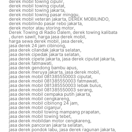
derek mobil towing cipulir
,
derek mobil towing ciputat
,
derek mobil towing jakarta
,
derek mobil towing pasar minggu
,
derek mobil veteran jakarta
,
DEREK MOBILINDO
,
derek mobilindo pasar rebo jakarta
,
derek motor atau storing motor
,
Derek Towing di Radio Dalem
,
derek towing kalibata
,
duren sawit
,
harga jasa derek mobil
,
harga sewa derek mobil
,
jasa derek
,
jasa derek 24 jam cibinong
,
jasa derek cilandak jakarta selatan
,
jasa derek cipedak jakarta selatan
,
jasa derek cipete jakarta
,
jasa derek ciputat jakarta
,
jasa derek fatmawati
,
jasa derek gendong bambu apus
,
jasa derek meruya jakarta
,
jasa derek mobil
,
jasa derek mobil 081385550003 ciputat
,
jasa derek mobil 081385550003 fatmawati
,
jasa derek mobil 081385550003 lebak bulus
,
jasa derek mobil 081385550003 serang
,
jasa derek mobil cempaka putih jakarta
,
jasa derek mobil cengkareng
,
jasa derek mobil cibinong 24 jam
,
jasa derek mobil ciganjur
,
jasa derek mobil towing mampang prapatan
,
jasa derek mobil towing tebet
,
jasa derek mobildan motor cengkareng
,
jasa derek pancoran jakarta selatan
,
jasa derek pondok labu
,
jasa derek ragunan jakarta
,