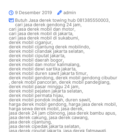
9 Desember 2019
admin
Butuh Jasa derek towing hub 081385550003
,
cari jasa derek gendong 24 jam
,
cari jasa derek mobil dan motor
,
cari jasa derek mobil di jakarta
,
cari jasa derek mobil di sukabumi
,
derek mobil ciganjur
,
derek mobil cijantung derek mobilindo
,
derek mobil cilandak jakarta selatan
,
derek mobil ciputat jakarta
,
derek mobil daerah bogor
,
derek mobil dan motor kalimalang
,
derek mobil dewi sartika jakarta
,
derek mobil duren sawit jakarta timur
,
derek mobil gendong
,
derek mobil gendong cibubur
,
derek mobil pancoran
,
derek mobil pandeglang
,
derek mobil pasar minggu 24 jam
,
derek mobil pejaten jakarta selatan
,
derek mobil permata hijau
,
derek mobil pondok indah
,
duren sawit
,
harga derek mobil gendong
,
harga jasa derek mobil
,
harga sewa derek mobil
,
jasa derek
,
jasa derek 24 jam cibinong
,
jasa derek bambu apus
,
jasa derek cakung
,
jasa derek cawang
,
jasa derek cijantung
,
jasa derek cipedak jakarta selatan
,
jasa derek ciputat jakarta
,
jasa derek fatmawati
,