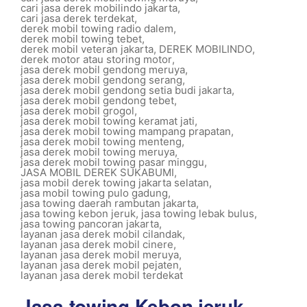
cari jasa derek mobilindo jakarta
,
cari jasa derek terdekat
,
derek mobil towing radio dalem
,
derek mobil towing tebet
,
derek mobil veteran jakarta
,
DEREK MOBILINDO
,
derek motor atau storing motor
,
jasa derek mobil gendong meruya
,
jasa derek mobil gendong serang
,
jasa derek mobil gendong setia budi jakarta
,
jasa derek mobil gendong tebet
,
jasa derek mobil grogol
,
jasa derek mobil towing keramat jati
,
jasa derek mobil towing mampang prapatan
,
jasa derek mobil towing menteng
,
jasa derek mobil towing meruya
,
jasa derek mobil towing pasar minggu
,
JASA MOBIL DEREK SUKABUMI
,
jasa mobil derek towing jakarta selatan
,
jasa mobil towing pulo gadung
,
jasa towing daerah rambutan jakarta
,
jasa towing kebon jeruk
,
jasa towing lebak bulus
,
jasa towing pancoran jakarta
,
layanan jasa derek mobil cilandak
,
layanan jasa derek mobil cinere
,
layanan jasa derek mobil meruya
,
layanan jasa derek mobil pejaten
,
layanan jasa derek mobil terdekat
Jasa towing Kebon jeruk