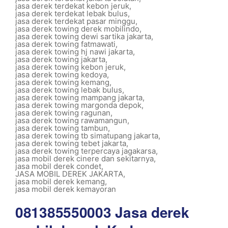
jasa derek terdekat kebon jeruk
,
jasa derek terdekat lebak bulus
,
jasa derek terdekat pasar minggu
,
jasa derek towing derek mobilindo
,
jasa derek towing dewi sartika jakarta
,
jasa derek towing fatmawati
,
jasa derek towing hj nawi jakarta
,
jasa derek towing jakarta
,
jasa derek towing kebon jeruk
,
jasa derek towing kedoya
,
jasa derek towing kemang
,
jasa derek towing lebak bulus
,
jasa derek towing mampang jakarta
,
jasa derek towing margonda depok
,
jasa derek towing ragunan
,
jasa derek towing rawamangun
,
jasa derek towing tambun
,
jasa derek towing tb simatupang jakarta
,
jasa derek towing tebet jakarta
,
jasa derek towing terpercaya jagakarsa
,
jasa mobil derek cinere dan sekitarnya
,
jasa mobil derek condet
,
JASA MOBIL DEREK JAKARTA
,
jasa mobil derek kemang
,
jasa mobil derek kemayoran
081385550003 Jasa derek