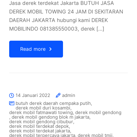
Jasa derek terdekat Jakarta BUTUH JASA
DEREK MOBIL TOWING 24 JAM DI SEKITARAN
DAERAH JAKARTA hubungi kami DEREK
MOBILINDO 081385550003, derek […]
Read more
14 Januari 2022
admin
butuh derek daerah cempaka putih
,
derek mobil duri kosambi
,
derek mobil fatmawati towing
,
derek mobil gendong
,
derek mobil gendong blok m jakarta
,
derek mobil gendong cibubur
,
derek mobil terdekat depok
,
derek mobil terdekat jakarta
,
derek mobil terpercaya jakarta
,
derek mobil tmii
,