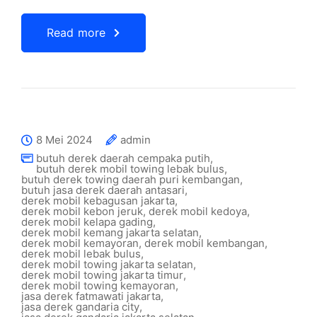
Read more
8 Mei 2024
admin
butuh derek daerah cempaka putih
,
butuh derek mobil towing lebak bulus
,
butuh derek towing daerah puri kembangan
,
butuh jasa derek daerah antasari
,
derek mobil kebagusan jakarta
,
derek mobil kebon jeruk
,
derek mobil kedoya
,
derek mobil kelapa gading
,
derek mobil kemang jakarta selatan
,
derek mobil kemayoran
,
derek mobil kembangan
,
derek mobil lebak bulus
,
derek mobil towing jakarta selatan
,
derek mobil towing jakarta timur
,
derek mobil towing kemayoran
,
jasa derek fatmawati jakarta
,
jasa derek gandaria city
,