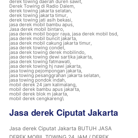
derek towing daerah duren sawit
,
Derek Towing di Radio Dalem
,
derek towing jakarta selatan
,
derek towing jakarta timur
,
derek towing jati asih bekasi
,
jasa derek mobil bambu apus
,
Jasa derek mobil bintaro
,
jasa derek mobil bogor raya
,
jasa derek mobil bsd
,
jasa derek mobil buncit jakarta
,
jasa derek mobil cakung jakarta timur
,
jasa derek towing condet
,
jasa derek towing derek mobilindo
,
jasa derek towing dewi sartika jakarta
,
jasa derek towing fatmawati
,
jasa derek towing hj nawi jakarta
,
jasa towing pejompongan jakarta
,
jasa towing pesanggrahan jakarta selatan
,
jasa towing pondok indah
,
mobil derek 24 jam kalimalang
,
mobil derek bambu apus jakarta
,
mobil derek blok m jakarta
,
mobil derek cengkareng\
Jasa derek Ciputat Jakarta
Jasa derek Ciputat Jakarta BUTUH JASA
DEREK MOBIL TOWING 24 JAM / DEREK