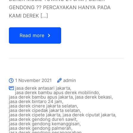
GENDONG ?? PERCAYAKAN HANYA PADA
KAMI DEREK […]
Read more
1 November 2021
admin
jasa derek antasari jakarta
,
jasa derek bambu apus derek mobilindo
,
jasa derek bambu apus jakarta
,
jasa derek bekasi
,
jasa derek bintaro 24 jam
,
jasa derek cinere jakarta selatan
,
jasa derek cipedak jakarta selatan
,
jasa derek cipete jakarta
,
jasa derek ciputat jakarta
,
jasa derek gendong duren sawit
,
jasa derek gendong kemanggisan
,
jasa derek gendong palmerah
,
jasa derek gendong pesanggrahan
,