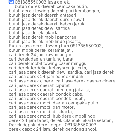
081385550003 jasa derek
,
butuh derek daerah cempaka putih
,
butuh derek towing daerah puri kembangan
,
butuh jasa derek daerah antasari
,
butuh jasa derek daerah duren sawit
,
butuh jasa derek daerah kebon jeruk
,
butuh jasa derek dewi sartika
,
butuh jasa derek jakarta
,
butuh jasa derek mobil pancoran
,
butuh jasa derek mobilindo jakarta
,
Butuh Jasa derek towing hub 081385550003
,
butuh mobil derek keramat jati
,
cari derek 24 jam rawamangun
,
cari derek daerah tanjung barat
,
cari derek mobil towing pasar minggu
,
cari derek terdekat kebayoran jakarta
,
cari jasa dereik daerah dewi sartika
,
cari jasa derek
,
cari jasa derek 24 jam pondok indah
,
cari jasa derek cinere
,
cari jasa derek daerah cinere
,
cari jasa derek daerah ciputat
,
cari jasa derek daerah menteng jakarta
,
cari jasa derek daerah pondok cabe
,
cari jasa derek daerah pondok indah
,
cari jasa derek mobil daerah cempaka putih
,
cari jasa derek mobil dan motor
,
cari jasa derek mobil di jakarta
,
cari jasa derek mobil hub derek mobilindo
,
derek 24 jam tebet
,
derek cilandak jakarta selatan
,
Derek depok
,
derek depok 081385550003
,
derek depok 24 jam
,
derek gendong ancol
,