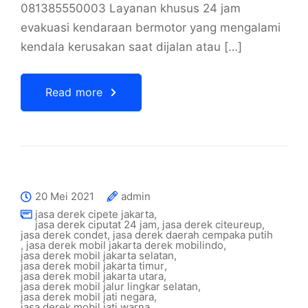
081385550003 Layanan khusus 24 jam
evakuasi kendaraan bermotor yang mengalami
kendala kerusakan saat dijalan atau […]
Read more
20 Mei 2021
admin
jasa derek cipete jakarta
,
jasa derek ciputat 24 jam
,
jasa derek citeureup
,
jasa derek condet
,
jasa derek daerah cempaka putih
,
jasa derek mobil jakarta derek mobilindo
,
jasa derek mobil jakarta selatan
,
jasa derek mobil jakarta timur
,
jasa derek mobil jakarta utara
,
jasa derek mobil jalur lingkar selatan
,
jasa derek mobil jati negara
,
jasa derek mobil jati warna