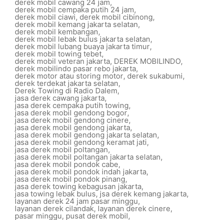
derek mobil cawang 24 jam
,
derek mobil cempaka putih 24 jam
,
derek mobil ciawi
,
derek mobil cibinong
,
derek mobil kemang jakarta selatan
,
derek mobil kembangan
,
derek mobil lebak bulus jakarta selatan
,
derek mobil lubang buaya jakarta timur
,
derek mobil towing tebet
,
derek mobil veteran jakarta
,
DEREK MOBILINDO
,
derek mobilindo pasar rebo jakarta
,
derek motor atau storing motor
,
derek sukabumi
,
derek terdekat jakarta selatan
,
Derek Towing di Radio Dalem
,
jasa derek cawang jakarta
,
jasa derek cempaka putih towing
,
jasa derek mobil gendong bogor
,
jasa derek mobil gendong cinere
,
jasa derek mobil gendong jakarta
,
jasa derek mobil gendong jakarta selatan
,
jasa derek mobil gendong keramat jati
,
jasa derek mobil poltangan
,
jasa derek mobil poltangan jakarta selatan
,
jasa derek mobil pondok cabe
,
jasa derek mobil pondok indah jakarta
,
jasa derek mobil pondok pinang
,
jasa derek towing kebagusan jakarta
,
jasa towing lebak bulus
,
jsa derek kemang jakarta
,
layanan derek 24 jam pasar minggu
,
layanan derek cilandak
,
layanan derek cinere
,
pasar minggu
,
pusat derek mobil
,