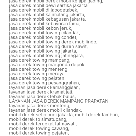
jasa derek mobil derek mobil kelapa gading
,
jasa derek mobil dewi sartika jakarta
,
jasa derek mobil di jabodetabek
,
jasa derek mobil kalimalang jakarta
,
jasa derek mobil kebagusan jakarta
,
jasa derek mobil kebayoran lama
,
jasa derek mobil kebon jeruk
,
jasa derek mobil towing cilandak
,
jasa derek mobil towing condet
,
jasa derek mobil towing derek mobilindo
,
jasa derek mobil towing duren sawit
,
jasa derek mobil towing jakarta
,
jasa derek mobil towing jatinegara
,
jasa derek towing mampang
,
jasa derek towing margonda depok
,
jasa derek towing menteng
,
jasa derek towing meruya
,
jasa derek towing pejaten
,
jasa derek towing pesanggrahan
,
layanan jasa derek kemanggisan
,
layanan jasa derek kramat jati
,
layanan jasa derek lebak bulus
,
LAYANAN JASA DEREK MAMPANG PRAPATAN
,
layanan jasa derek menteng
,
layanan jasa derek mobil cilandak
,
mobil derek setia budi jakarta
,
mobil derek tambun
,
mobil derek tb simatupang
,
mobil derek terdekat fatmawati
,
mobil derek towing cawang
,
mobil derek towing pejaten
,