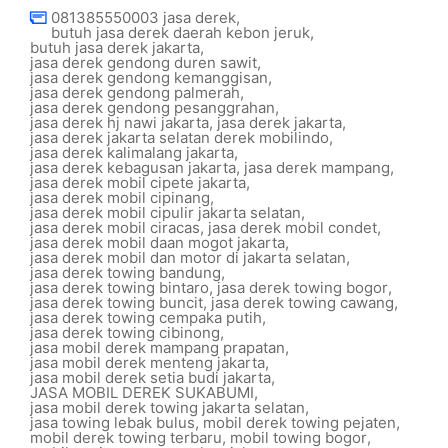
081385550003 jasa derek
,
butuh jasa derek daerah kebon jeruk
,
butuh jasa derek jakarta
,
jasa derek gendong duren sawit
,
jasa derek gendong kemanggisan
,
jasa derek gendong palmerah
,
jasa derek gendong pesanggrahan
,
jasa derek hj nawi jakarta
,
jasa derek jakarta
,
jasa derek jakarta selatan derek mobilindo
,
jasa derek kalimalang jakarta
,
jasa derek kebagusan jakarta
,
jasa derek mampang
,
jasa derek mobil cipete jakarta
,
jasa derek mobil cipinang
,
jasa derek mobil cipulir jakarta selatan
,
jasa derek mobil ciracas
,
jasa derek mobil condet
,
jasa derek mobil daan mogot jakarta
,
jasa derek mobil dan motor di jakarta selatan
,
jasa derek towing bandung
,
jasa derek towing bintaro
,
jasa derek towing bogor
,
jasa derek towing buncit
,
jasa derek towing cawang
,
jasa derek towing cempaka putih
,
jasa derek towing cibinong
,
jasa mobil derek mampang prapatan
,
jasa mobil derek menteng jakarta
,
jasa mobil derek setia budi jakarta
,
JASA MOBIL DEREK SUKABUMI
,
jasa mobil derek towing jakarta selatan
,
jasa towing lebak bulus
,
mobil derek towing pejaten
,
mobil derek towing terbaru
,
mobil towing bogor
,