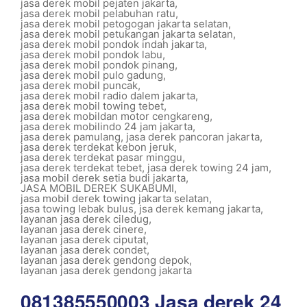
jasa derek mobil pejaten jakarta
,
jasa derek mobil pelabuhan ratu
,
jasa derek mobil petogogan jakarta selatan
,
jasa derek mobil petukangan jakarta selatan
,
jasa derek mobil pondok indah jakarta
,
jasa derek mobil pondok labu
,
jasa derek mobil pondok pinang
,
jasa derek mobil pulo gadung
,
jasa derek mobil puncak
,
jasa derek mobil radio dalem jakarta
,
jasa derek mobil towing tebet
,
jasa derek mobildan motor cengkareng
,
jasa derek mobilindo 24 jam jakarta
,
jasa derek pamulang
,
jasa derek pancoran jakarta
,
jasa derek terdekat kebon jeruk
,
jasa derek terdekat pasar minggu
,
jasa derek terdekat tebet
,
jasa derek towing 24 jam
,
jasa mobil derek setia budi jakarta
,
JASA MOBIL DEREK SUKABUMI
,
jasa mobil derek towing jakarta selatan
,
jasa towing lebak bulus
,
jsa derek kemang jakarta
,
layanan jasa derek ciledug
,
layanan jasa derek cinere
,
layanan jasa derek ciputat
,
layanan jasa derek condet
,
layanan jasa derek gendong depok
,
layanan jasa derek gendong jakarta
081385550003 Jasa derek 24