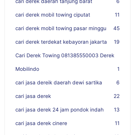
cari derek daerah tanjung barat
6
cari derek mobil towing ciputat
11
cari derek mobil towing pasar minggu
45
cari derek terdekat kebayoran jakarta
19
Cari Derek Towing 081385550003 Derek
Mobilindo
1
cari jasa dereik daerah dewi sartika
6
cari jasa derek
22
cari jasa derek 24 jam pondok indah
13
cari jasa derek cinere
11