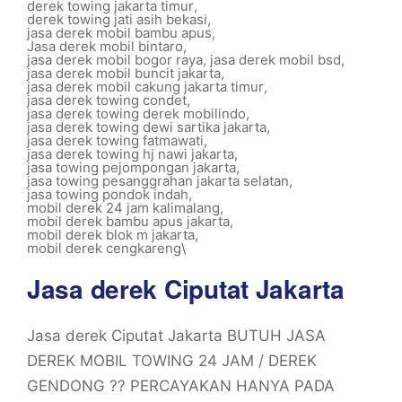
derek towing jakarta timur
,
derek towing jati asih bekasi
,
jasa derek mobil bambu apus
,
Jasa derek mobil bintaro
,
jasa derek mobil bogor raya
,
jasa derek mobil bsd
,
jasa derek mobil buncit jakarta
,
jasa derek mobil cakung jakarta timur
,
jasa derek towing condet
,
jasa derek towing derek mobilindo
,
jasa derek towing dewi sartika jakarta
,
jasa derek towing fatmawati
,
jasa derek towing hj nawi jakarta
,
jasa towing pejompongan jakarta
,
jasa towing pesanggrahan jakarta selatan
,
jasa towing pondok indah
,
mobil derek 24 jam kalimalang
,
mobil derek bambu apus jakarta
,
mobil derek blok m jakarta
,
mobil derek cengkareng\
Jasa derek Ciputat Jakarta
Jasa derek Ciputat Jakarta BUTUH JASA
DEREK MOBIL TOWING 24 JAM / DEREK
GENDONG ?? PERCAYAKAN HANYA PADA