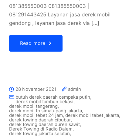
081385550003 081385550003 |
081291443425 Layanan jasa derek mobil
gendong , layanan jasa derek via […]
Read more
28 November 2021
admin
butuh derek daerah cempaka putih
,
derek mobil tambun bekasi
,
derek mobil tangerang
,
derek mobil tb simatupang jakarta
,
derek mobil tebet 24 jam
,
derek mobil tebet jakarta
,
derek towing daerah cibubur
,
derek towing daerah duren sawit
,
Derek Towing di Radio Dalem
,
derek towing jakarta selatan
,