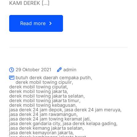
KAMI DEREK […]
Read more
29 Oktober 2021
admin
butuh derek daerah cempaka putih
,
derek mobil towing cipulir
,
derek mobil towing ciputat
,
derek mobil towing jakarta
,
derek mobil towing jakarta selatan
,
derek mobil towing jakarta timur
,
derek mobil towing kebagusan
,
jasa derek 24 jam depok
,
jasa derek 24 jam meruya
,
jasa derek 24 jam rawamangun
,
jasa derek 24 jam towing keramat jati
,
jasa derek gandaria city
,
jasa derek kelapa gading
,
jasa derek kemang jakarta selatan
,
jasa derek kemayoran jakarta
,