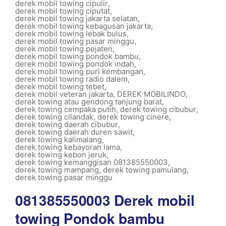
derek mobil towing cipulir
,
derek mobil towing ciputat
,
derek mobil towing jakarta selatan
,
derek mobil towing kebagusan jakarta
,
derek mobil towing lebak bulus
,
derek mobil towing pasar minggu
,
derek mobil towing pejaten
,
derek mobil towing pondok bambu
,
derek mobil towing pondok indah
,
derek mobil towing puri kembangan
,
derek mobil towing radio dalem
,
derek mobil towing tebet
,
derek mobil veteran jakarta
,
DEREK MOBILINDO
,
derek towing atau gendong tanjung barat
,
derek towing cempaka putih
,
derek towing cibubur
,
derek towing cilandak
,
derek towing cinere
,
derek towing daerah cibubur
,
derek towing daerah duren sawit
,
derek towing kalimalang
,
derek towing kebayoran lama
,
derek towing kebon jeruk
,
derek towing kemanggisan 081385550003
,
derek towing mampang
,
derek towing pamulang
,
derek towing pasar minggu
081385550003 Derek mobil
towing Pondok bambu