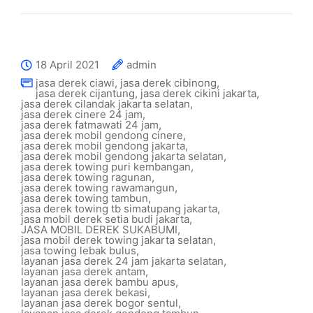
18 April 2021
admin
jasa derek ciawi
,
jasa derek cibinong
,
jasa derek cijantung
,
jasa derek cikini jakarta
,
jasa derek cilandak jakarta selatan
,
jasa derek cinere 24 jam
,
jasa derek fatmawati 24 jam
,
jasa derek mobil gendong cinere
,
jasa derek mobil gendong jakarta
,
jasa derek mobil gendong jakarta selatan
,
jasa derek towing puri kembangan
,
jasa derek towing ragunan
,
jasa derek towing rawamangun
,
jasa derek towing tambun
,
jasa derek towing tb simatupang jakarta
,
jasa mobil derek setia budi jakarta
,
JASA MOBIL DEREK SUKABUMI
,
jasa mobil derek towing jakarta selatan
,
jasa towing lebak bulus
,
layanan jasa derek 24 jam jakarta selatan
,
layanan jasa derek antam
,
layanan jasa derek bambu apus
,
layanan jasa derek bekasi
,
layanan jasa derek bogor sentul
,