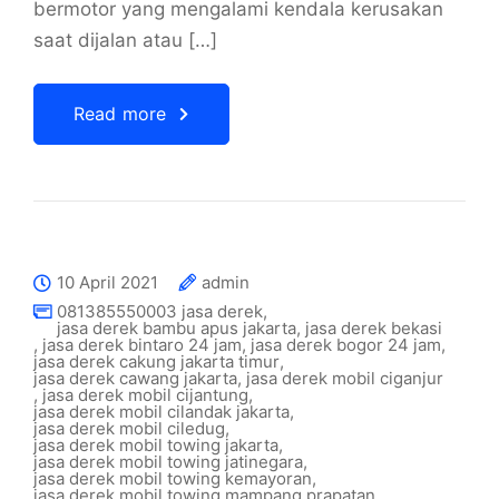
bermotor yang mengalami kendala kerusakan
saat dijalan atau […]
Read more
10 April 2021
admin
081385550003 jasa derek
,
jasa derek bambu apus jakarta
,
jasa derek bekasi
,
jasa derek bintaro 24 jam
,
jasa derek bogor 24 jam
,
jasa derek cakung jakarta timur
,
jasa derek cawang jakarta
,
jasa derek mobil ciganjur
,
jasa derek mobil cijantung
,
jasa derek mobil cilandak jakarta
,
jasa derek mobil ciledug
,
jasa derek mobil towing jakarta
,
jasa derek mobil towing jatinegara
,
jasa derek mobil towing kemayoran
,
jasa derek mobil towing mampang prapatan
,