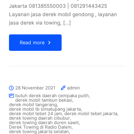
Jakarta 081385550003 | 081291443425
Layanan jasa derek mobil gendong , layanan
jasa derek via towing, […]
Read more
28 November 2021
admin
butuh derek daerah cempaka putih
,
derek mobil tambun bekasi
,
derek mobil tangerang
,
derek mobil tb simatupang jakarta
,
derek mobil tebet 24 jam
,
derek mobil tebet jakarta
,
derek towing daerah cibubur
,
derek towing daerah duren sawit
,
Derek Towing di Radio Dalem
,
derek towing jakarta selatan
,