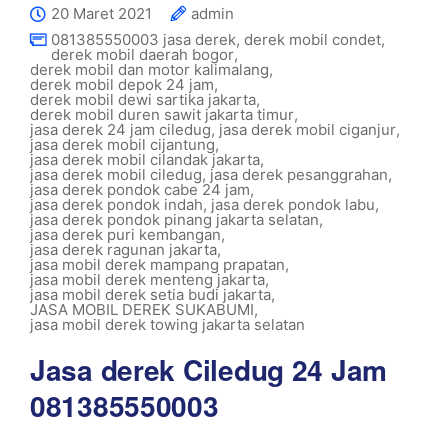
20 Maret 2021
admin
081385550003 jasa derek
,
derek mobil condet
,
derek mobil daerah bogor
,
derek mobil dan motor kalimalang
,
derek mobil depok 24 jam
,
derek mobil dewi sartika jakarta
,
derek mobil duren sawit jakarta timur
,
jasa derek 24 jam ciledug
,
jasa derek mobil ciganjur
,
jasa derek mobil cijantung
,
jasa derek mobil cilandak jakarta
,
jasa derek mobil ciledug
,
jasa derek pesanggrahan
,
jasa derek pondok cabe 24 jam
,
jasa derek pondok indah
,
jasa derek pondok labu
,
jasa derek pondok pinang jakarta selatan
,
jasa derek puri kembangan
,
jasa derek ragunan jakarta
,
jasa mobil derek mampang prapatan
,
jasa mobil derek menteng jakarta
,
jasa mobil derek setia budi jakarta
,
JASA MOBIL DEREK SUKABUMI
,
jasa mobil derek towing jakarta selatan
Jasa derek Ciledug 24 Jam
081385550003