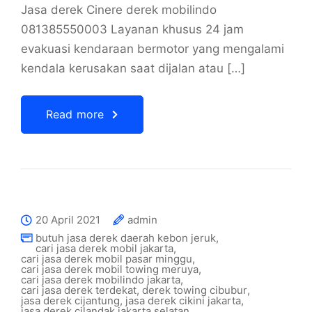
Jasa derek Cinere derek mobilindo
081385550003 Layanan khusus 24 jam
evakuasi kendaraan bermotor yang mengalami
kendala kerusakan saat dijalan atau […]
Read more
20 April 2021
admin
butuh jasa derek daerah kebon jeruk
,
cari jasa derek mobil jakarta
,
cari jasa derek mobil pasar minggu
,
cari jasa derek mobil towing meruya
,
cari jasa derek mobilindo jakarta
,
cari jasa derek terdekat
,
derek towing cibubur
,
jasa derek cijantung
,
jasa derek cikini jakarta
,
jasa derek cilandak jakarta selatan
,