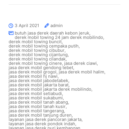
3 April 2021
admin
butuh jasa derek daerah kebon jeruk
,
derek mobil towing 24 jam derek mobilindo
,
derek mobil towing buncit
,
derek mobil towing cempaka putih
,
derek mobil towing cibubur
,
derek mobil towing cijantung
,
derek mobil towing cilandak
,
derek mobil towing cinere
,
jasa derek ciawi
,
jasa derek mobil gendong tebet
,
jasa derek mobil grogol
,
jasa derek mobil halim
,
jasa derek mobil hj nawi
,
jasa derek mobil jabodetabek
,
jasa derek mobil jakarta barat
,
jasa derek mobil jakarta derek mobilindo
,
jasa derek mobil setiabudi
,
jasa derek mobil sukabumi
,
jasa derek mobil tanah abang
,
jasa derek mobil tanah kusir
,
jasa derek mobil tangerang
,
jasa derek mobil tanjung duren
,
layanan jasa derek pancoran jakarta
,
layanan jasa derek pondok indah
,
layanan jasa derek puri kembangan
,