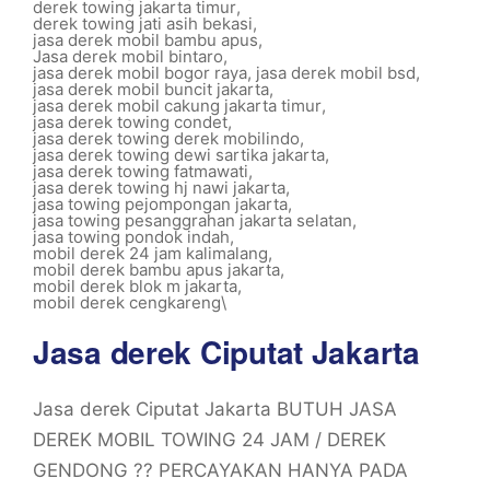
derek towing jakarta timur
,
derek towing jati asih bekasi
,
jasa derek mobil bambu apus
,
Jasa derek mobil bintaro
,
jasa derek mobil bogor raya
,
jasa derek mobil bsd
,
jasa derek mobil buncit jakarta
,
jasa derek mobil cakung jakarta timur
,
jasa derek towing condet
,
jasa derek towing derek mobilindo
,
jasa derek towing dewi sartika jakarta
,
jasa derek towing fatmawati
,
jasa derek towing hj nawi jakarta
,
jasa towing pejompongan jakarta
,
jasa towing pesanggrahan jakarta selatan
,
jasa towing pondok indah
,
mobil derek 24 jam kalimalang
,
mobil derek bambu apus jakarta
,
mobil derek blok m jakarta
,
mobil derek cengkareng\
Jasa derek Ciputat Jakarta
Jasa derek Ciputat Jakarta BUTUH JASA
DEREK MOBIL TOWING 24 JAM / DEREK
GENDONG ?? PERCAYAKAN HANYA PADA