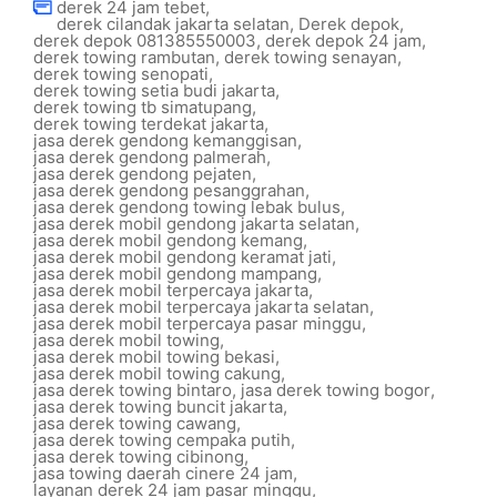
derek 24 jam tebet
,
derek cilandak jakarta selatan
,
Derek depok
,
derek depok 081385550003
,
derek depok 24 jam
,
derek towing rambutan
,
derek towing senayan
,
derek towing senopati
,
derek towing setia budi jakarta
,
derek towing tb simatupang
,
derek towing terdekat jakarta
,
jasa derek gendong kemanggisan
,
jasa derek gendong palmerah
,
jasa derek gendong pejaten
,
jasa derek gendong pesanggrahan
,
jasa derek gendong towing lebak bulus
,
jasa derek mobil gendong jakarta selatan
,
jasa derek mobil gendong kemang
,
jasa derek mobil gendong keramat jati
,
jasa derek mobil gendong mampang
,
jasa derek mobil terpercaya jakarta
,
jasa derek mobil terpercaya jakarta selatan
,
jasa derek mobil terpercaya pasar minggu
,
jasa derek mobil towing
,
jasa derek mobil towing bekasi
,
jasa derek mobil towing cakung
,
jasa derek towing bintaro
,
jasa derek towing bogor
,
jasa derek towing buncit jakarta
,
jasa derek towing cawang
,
jasa derek towing cempaka putih
,
jasa derek towing cibinong
,
jasa towing daerah cinere 24 jam
,
layanan derek 24 jam pasar minggu
,