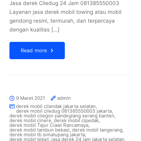
Jasa derek Ciledug 24 Jam 081385550003
Layanan jasa derek mobil towing atau mobil
gendong resmi, termurah, dan terpercaya
dengan kualitas […]
Read more
9 Maret 2021
admin
derek mobil cilandak jakarta selatan
,
derek mobil ciledug 081385550003 jakarta
,
derek mobil cilegon pandeglang serang banten
,
derek mobil cinere
,
derek mobil cipedak
,
derek mobil Tajur Ciawi Rancamaya
,
derek mobil tambun bekasi
,
derek mobil tangerang
,
derek mobil tb simatupang jakarta
,
derek mobil tebet
,
jasa derek 24 jam jakarta selatan
,