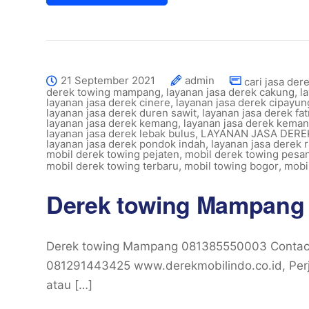
21 September 2021
admin
cari jasa der
derek towing mampang
,
layanan jasa derek cakung
,
l
layanan jasa derek cinere
,
layanan jasa derek cipayun
layanan jasa derek duren sawit
,
layanan jasa derek fa
layanan jasa derek kemang
,
layanan jasa derek kema
layanan jasa derek lebak bulus
,
LAYANAN JASA DER
layanan jasa derek pondok indah
,
layanan jasa derek
mobil derek towing pejaten
,
mobil derek towing pesa
mobil derek towing terbaru
,
mobil towing bogor
,
mobi
Derek towing Mampang
Derek towing Mampang 081385550003 Contact
081291443425 www.derekmobilindo.co.id, Perj
atau […]