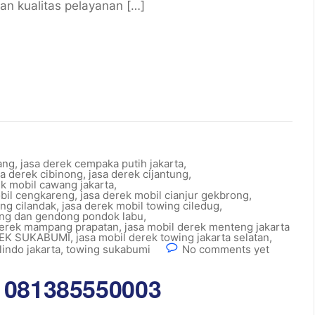
an kualitas pelayanan […]
ang
,
jasa derek cempaka putih jakarta
,
sa derek cibinong
,
jasa derek cijantung
,
ek mobil cawang jakarta
,
obil cengkareng
,
jasa derek mobil cianjur gekbrong
,
ing cilandak
,
jasa derek mobil towing ciledug
,
ing dan gendong pondok labu
,
derek mampang prapatan
,
jasa mobil derek menteng jakarta
REK SUKABUMI
,
jasa mobil derek towing jakarta selatan
,
indo jakarta
,
towing sukabumi
No comments yet
 081385550003