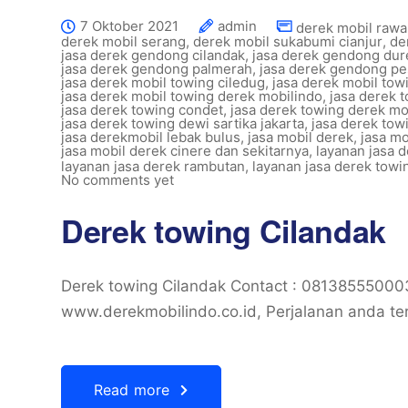
7 Oktober 2021
admin
derek mobil rawa 
derek mobil serang
,
derek mobil sukabumi cianjur
,
de
jasa derek gendong cilandak
,
jasa derek gendong dur
jasa derek gendong palmerah
,
jasa derek gendong p
jasa derek mobil towing ciledug
,
jasa derek mobil to
jasa derek mobil towing derek mobilindo
,
jasa derek t
jasa derek towing condet
,
jasa derek towing derek mo
jasa derek towing dewi sartika jakarta
,
jasa derek towi
jasa derekmobil lebak bulus
,
jasa mobil derek
,
jasa mo
jasa mobil derek cinere dan sekitarnya
,
layanan jasa 
layanan jasa derek rambutan
,
layanan jasa derek towi
No comments yet
Derek towing Cilandak
Derek towing Cilandak Contact : 0813855500
www.derekmobilindo.co.id, Perjalanan anda ter
Read more