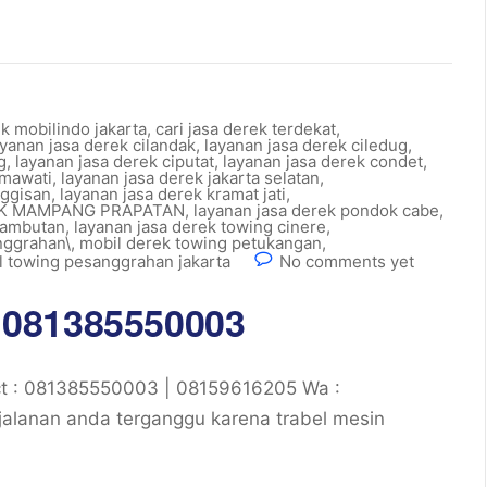
ek mobilindo jakarta
,
cari jasa derek terdekat
,
ayanan jasa derek cilandak
,
layanan jasa derek ciledug
,
g
,
layanan jasa derek ciputat
,
layanan jasa derek condet
,
tmawati
,
layanan jasa derek jakarta selatan
,
nggisan
,
layanan jasa derek kramat jati
,
EK MAMPANG PRAPATAN
,
layanan jasa derek pondok cabe
,
 rambutan
,
layanan jasa derek towing cinere
,
nggrahan\
,
mobil derek towing petukangan
,
l towing pesanggrahan jakarta
No comments yet
 081385550003
 : 081385550003 | 08159616205 Wa :
alanan anda terganggu karena trabel mesin