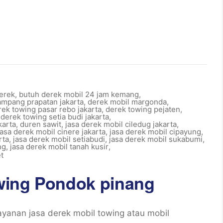
erek
,
butuh derek mobil 24 jam kemang
,
mpang prapatan jakarta
,
derek mobil margonda
,
rek towing pasar rebo jakarta
,
derek towing pejaten
,
,
derek towing setia budi jakarta
,
karta
,
duren sawit
,
jasa derek mobil ciledug jakarta
,
jasa derek mobil cinere jakarta
,
jasa derek mobil cipayung
,
rta
,
jasa derek mobil setiabudi
,
jasa derek mobil sukabumi
,
ng
,
jasa derek mobil tanah kusir
,
t
wing Pondok pinang
anan jasa derek mobil towing atau mobil