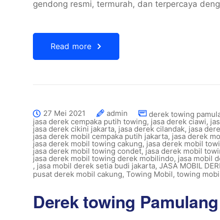
gendong resmi, termurah, dan terpercaya deng
Read more
27 Mei 2021
admin
derek towing pamul
jasa derek cempaka putih towing
,
jasa derek ciawi
,
ja
jasa derek cikini jakarta
,
jasa derek cilandak
,
jasa der
jasa derek mobil cempaka putih jakarta
,
jasa derek m
jasa derek mobil towing cakung
,
jasa derek mobil tow
jasa derek mobil towing condet
,
jasa derek mobil tow
jasa derek mobil towing derek mobilindo
,
jasa mobil 
,
jasa mobil derek setia budi jakarta
,
JASA MOBIL DE
pusat derek mobil cakung
,
Towing Mobil
,
towing mobil
Derek towing Pamulang