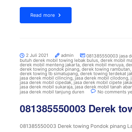
Read more
2 Juli 2021
admin
081385550003 jasa d
butuh derek mobil towing lebak bulus
,
derek mobil ma
derek mobil menteng jakarta
,
derek mobil meruya
,
de
derek towing pondok pinang
,
derek towing rambutan
derek towing tb simatupang
,
derek towing terdekat ja
jasa derek mobil cilincing
,
jasa derek mobil cilodong
,
jasa derek mobil cipedak
,
jasa derek mobil cipete jaka
jasa derek mobil sukaraja
,
jasa derek mobil tanah aba
jasa derek mobil tanjung duren
No comments ye
081385550003 Derek to
081385550003 Derek towing Pondok pinang Lay