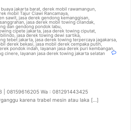
buaya jakarta barat
,
derek mobil rawamangun
,
rek mobil Tajur Ciawi Rancamaya
,
en sawit
,
jasa derek gendong kemanggisan
,
esanggrahan
,
jasa derek mobil towing cilandak
,
wing dan gendong pondok labu
,
owing cipete jakarta
,
jasa derek towing ciputat
,
bilindo
,
jasa derek towing dewi sartika
,
ng tebet jakarta
,
jasa derek towing terpercaya jagakarsa
,
bil derek bekasi
,
jasa mobil derek cempaka putih
,
derek pondok indah
,
layanan jasa derek puri kembangan
,
ng cinere
,
layanan jasa derek towing jakarta selatan
03 | 08159616205 Wa : 081291443425
ganggu karena trabel mesin atau laka […]