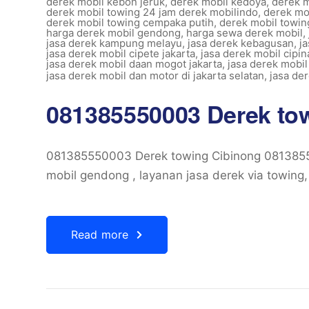
derek mobil kebon jeruk
,
derek mobil kedoya
,
derek m
derek mobil towing 24 jam derek mobilindo
,
derek mo
derek mobil towing cempaka putih
,
derek mobil towin
harga derek mobil gendong
,
harga sewa derek mobil
,
jasa derek kampung melayu
,
jasa derek kebagusan
,
j
jasa derek mobil cipete jakarta
,
jasa derek mobil cipi
jasa derek mobil daan mogot jakarta
,
jasa derek mobi
jasa derek mobil dan motor di jakarta selatan
,
jasa de
081385550003 Derek to
081385550003 Derek towing Cibinong 081385
mobil gendong , layanan jasa derek via towing
Read more