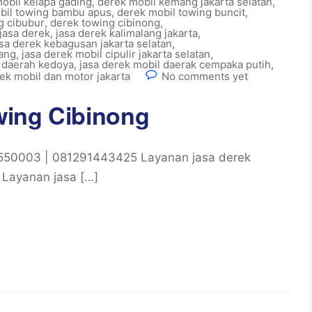
obil kelapa gading
,
derek mobil kemang jakarta selatan
,
bil towing bambu apus
,
derek mobil towing buncit
,
g cibubur
,
derek towing cibinong
,
jasa derek
,
jasa derek kalimalang jakarta
,
asa derek kebagusan jakarta selatan
,
nang
,
jasa derek mobil cipulir jakarta selatan
,
l daerah kedoya
,
jasa derek mobil daerak cempaka putih
,
rek mobil dan motor jakarta
No comments yet
wing Cibinong
550003 | 081291443425 Layanan jasa derek
, Layanan jasa […]