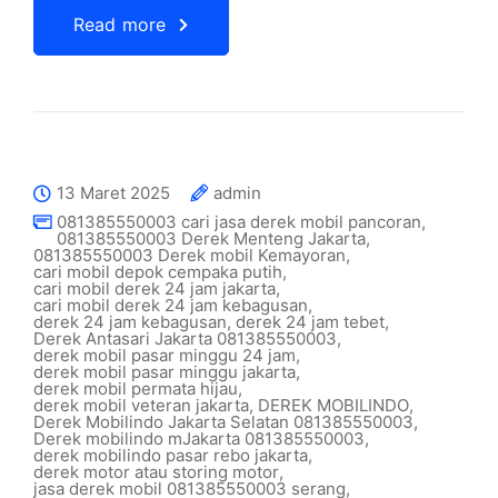
Read more
13 Maret 2025
admin
081385550003 cari jasa derek mobil pancoran
,
081385550003 Derek Menteng Jakarta
,
081385550003 Derek mobil Kemayoran
,
cari mobil depok cempaka putih
,
cari mobil derek 24 jam jakarta
,
cari mobil derek 24 jam kebagusan
,
derek 24 jam kebagusan
,
derek 24 jam tebet
,
Derek Antasari Jakarta 081385550003
,
derek mobil pasar minggu 24 jam
,
derek mobil pasar minggu jakarta
,
derek mobil permata hijau
,
derek mobil veteran jakarta
,
DEREK MOBILINDO
,
Derek Mobilindo Jakarta Selatan 081385550003
,
Derek mobilindo mJakarta 081385550003
,
derek mobilindo pasar rebo jakarta
,
derek motor atau storing motor
,
jasa derek mobil 081385550003 serang
,