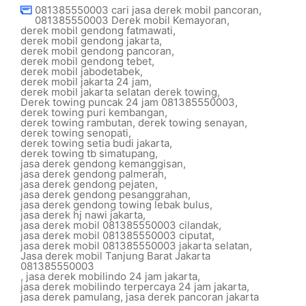
081385550003 cari jasa derek mobil pancoran
,
081385550003 Derek mobil Kemayoran
,
derek mobil gendong fatmawati
,
derek mobil gendong jakarta
,
derek mobil gendong pancoran
,
derek mobil gendong tebet
,
derek mobil jabodetabek
,
derek mobil jakarta 24 jam
,
derek mobil jakarta selatan derek towing
,
Derek towing puncak 24 jam 081385550003
,
derek towing puri kembangan
,
derek towing rambutan
,
derek towing senayan
,
derek towing senopati
,
derek towing setia budi jakarta
,
derek towing tb simatupang
,
jasa derek gendong kemanggisan
,
jasa derek gendong palmerah
,
jasa derek gendong pejaten
,
jasa derek gendong pesanggrahan
,
jasa derek gendong towing lebak bulus
,
jasa derek hj nawi jakarta
,
jasa derek mobil 081385550003 cilandak
,
jasa derek mobil 081385550003 ciputat
,
jasa derek mobil 081385550003 jakarta selatan
,
Jasa derek mobil Tanjung Barat Jakarta
081385550003
,
jasa derek mobilindo 24 jam jakarta
,
jasa derek mobilindo terpercaya 24 jam jakarta
,
jasa derek pamulang
,
jasa derek pancoran jakarta