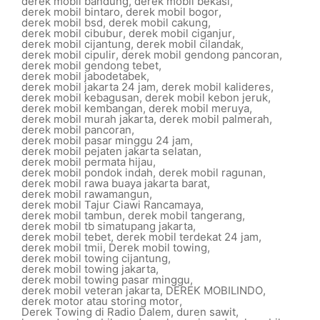
derek mobil bandung
,
derek mobil bekasi
,
derek mobil bintaro
,
derek mobil bogor
,
derek mobil bsd
,
derek mobil cakung
,
derek mobil cibubur
,
derek mobil ciganjur
,
derek mobil cijantung
,
derek mobil cilandak
,
derek mobil cipulir
,
derek mobil gendong pancoran
,
derek mobil gendong tebet
,
derek mobil jabodetabek
,
derek mobil jakarta 24 jam
,
derek mobil kalideres
,
derek mobil kebagusan
,
derek mobil kebon jeruk
,
derek mobil kembangan
,
derek mobil meruya
,
derek mobil murah jakarta
,
derek mobil palmerah
,
derek mobil pancoran
,
derek mobil pasar minggu 24 jam
,
derek mobil pejaten jakarta selatan
,
derek mobil permata hijau
,
derek mobil pondok indah
,
derek mobil ragunan
,
derek mobil rawa buaya jakarta barat
,
derek mobil rawamangun
,
derek mobil Tajur Ciawi Rancamaya
,
derek mobil tambun
,
derek mobil tangerang
,
derek mobil tb simatupang jakarta
,
derek mobil tebet
,
derek mobil terdekat 24 jam
,
derek mobil tmii
,
Derek mobil towing
,
derek mobil towing cijantung
,
derek mobil towing jakarta
,
derek mobil towing pasar minggu
,
derek mobil veteran jakarta
,
DEREK MOBILINDO
,
derek motor atau storing motor
,
Derek Towing di Radio Dalem
,
duren sawit
,