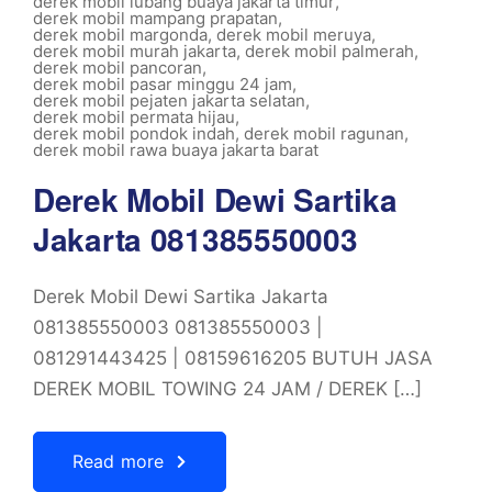
derek mobil lubang buaya jakarta timur
,
derek mobil mampang prapatan
,
derek mobil margonda
,
derek mobil meruya
,
derek mobil murah jakarta
,
derek mobil palmerah
,
derek mobil pancoran
,
derek mobil pasar minggu 24 jam
,
derek mobil pejaten jakarta selatan
,
derek mobil permata hijau
,
derek mobil pondok indah
,
derek mobil ragunan
,
derek mobil rawa buaya jakarta barat
Derek Mobil Dewi Sartika
Jakarta 081385550003
Derek Mobil Dewi Sartika Jakarta
081385550003 081385550003 |
081291443425 | 08159616205 BUTUH JASA
DEREK MOBIL TOWING 24 JAM / DEREK […]
Read more