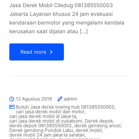
Jasa Derek Mobil Ciledug 081385550003
Jakarta Layanan khusus 24 jam evakuasi
kendaraan bermotor yang mengalami kendala
kerusakan saat dijalan atau […]
Read more
12 Agustus 2019
admin
Butuh Jasa derek towing hub 081385550003
,
cari jasa derek mobil dan motor
,
cari jasa derek mobil di jakarta
,
cari jasa derek mobil di sukabumi
,
Derek depok
,
derek depok 081385550003
,
derek gendong ancol
,
Derek gendong Pondok Labu
,
derek mobil
,
derek mobil 24 jam jakarta selatan
,