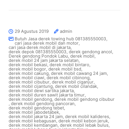
29 Agustus 2019
admin
Butuh Jasa derek towing hub 081385550003
,
cari jasa derek mobil dan motor
,
cari jasa derek mobil di jakarta
,
derek depok 081385550003
,
derek gendong ancol
,
Derek gendong Pondok Labu
,
derek mobil
,
derek mobil 24 jam jakarta selatan
,
derek mobil bekasi
,
derek mobil bintaro
,
derek mobil bogor
,
derek mobil bsd
,
derek mobil cakung
,
derek mobil cawang 24 jam
,
derek mobil ciawi
,
derek mobil cibinong
,
derek mobil cibubur
,
derek mobil ciganjur
,
derek mobil cijantung
,
derek mobil cilandak
,
derek mobil dewi sartika jakarta
,
derek mobil duren sawit jakarta timur
,
derek mobil gendong
,
derek mobil gendong cibubur
,
derek mobil gendong pancoran
,
derek mobil gendong tebet
,
derek mobil jabodetabek
,
derek mobil jakarta 24 jam
,
derek mobil kalideres
,
derek mobil kebagusan
,
derek mobil kebon jeruk
,
derek mobil kembangan
,
derek mobil lebak bulus
,