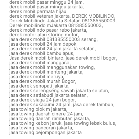
derek mobil pasar minggu 24 jam
,
derek mobil pasar minggu jakarta
,
derek mobil permata hijau
,
derek mobil veteran jakarta
,
DEREK MOBILINDO
,
Derek Mobilindo Jakarta Selatan 081385550003
,
Derek mobilindo mJakarta 081385550003
,
derek mobilindo pasar rebo jakarta
,
derek motor atau storing motor
,
jasa derek mobil 081385550003 serang
,
jasa derek mobil 24 jam depok
,
jasa derek mobil 24 jam jakarta selatan
,
jasa derek mobil bambu apus
,
Jasa derek mobil bintaro
,
jasa derek mobil bogor
,
jasa derek mobil manggarai
,
jasa derek mobil menggunakan towing
,
jasa derek mobil menteng jakarta
,
jasa derek mobil meruya
,
jasa derek mobil murah Bogor
,
jasa derek senopati jakarta
,
jasa derek serengseng sawah jakarta selatan
,
jasa derek setiabudi jakarta selatan
,
jasa derek siaga 24 jam bogor
,
jasa derek sukabumi 24 jam
,
jasa derek tambun
,
jasa towing blok m jakarta
,
jasa towing daerah cinere 24 jam
,
jasa towing daerah rambutan jakarta
,
jasa towing kebon jeruk
,
jasa towing lebak bulus
,
jasa towing pancoran jakarta
,
jasa towing pejompongan jakarta