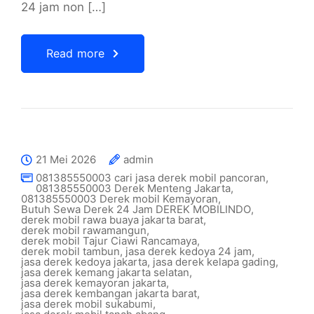
24 jam non […]
Read more
21 Mei 2026
admin
081385550003 cari jasa derek mobil pancoran
,
081385550003 Derek Menteng Jakarta
,
081385550003 Derek mobil Kemayoran
,
Butuh Sewa Derek 24 Jam DEREK MOBILINDO
,
derek mobil rawa buaya jakarta barat
,
derek mobil rawamangun
,
derek mobil Tajur Ciawi Rancamaya
,
derek mobil tambun
,
jasa derek kedoya 24 jam
,
jasa derek kedoya jakarta
,
jasa derek kelapa gading
,
jasa derek kemang jakarta selatan
,
jasa derek kemayoran jakarta
,
jasa derek kembangan jakarta barat
,
jasa derek mobil sukabumi
,