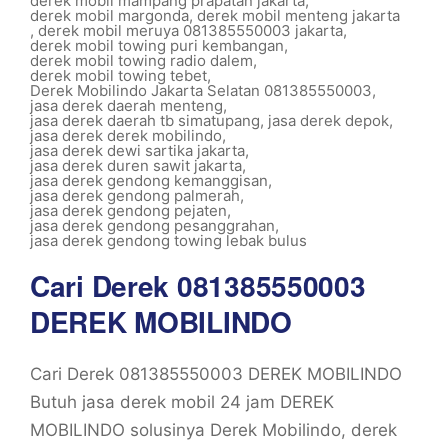
derek mobil mampang prapatan jakarta
,
derek mobil margonda
,
derek mobil menteng jakarta
,
derek mobil meruya 081385550003 jakarta
,
derek mobil towing puri kembangan
,
derek mobil towing radio dalem
,
derek mobil towing tebet
,
Derek Mobilindo Jakarta Selatan 081385550003
,
jasa derek daerah menteng
,
jasa derek daerah tb simatupang
,
jasa derek depok
,
jasa derek derek mobilindo
,
jasa derek dewi sartika jakarta
,
jasa derek duren sawit jakarta
,
jasa derek gendong kemanggisan
,
jasa derek gendong palmerah
,
jasa derek gendong pejaten
,
jasa derek gendong pesanggrahan
,
jasa derek gendong towing lebak bulus
Cari Derek 081385550003
DEREK MOBILINDO
Cari Derek 081385550003 DEREK MOBILINDO
Butuh jasa derek mobil 24 jam DEREK
MOBILINDO solusinya Derek Mobilindo, derek