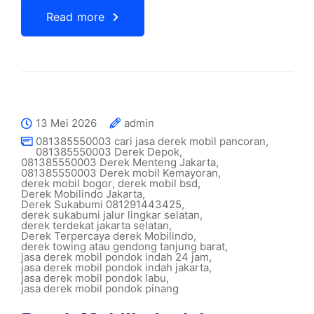
Read more
13 Mei 2026
admin
081385550003 cari jasa derek mobil pancoran
,
081385550003 Derek Depok
,
081385550003 Derek Menteng Jakarta
,
081385550003 Derek mobil Kemayoran
,
derek mobil bogor
,
derek mobil bsd
,
Derek Mobilindo Jakarta
,
Derek Sukabumi 081291443425
,
derek sukabumi jalur lingkar selatan
,
derek terdekat jakarta selatan
,
Derek Terpercaya derek Mobilindo
,
derek towing atau gendong tanjung barat
,
jasa derek mobil pondok indah 24 jam
,
jasa derek mobil pondok indah jakarta
,
jasa derek mobil pondok labu
,
jasa derek mobil pondok pinang