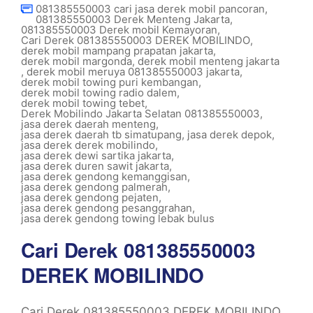
081385550003 cari jasa derek mobil pancoran
,
081385550003 Derek Menteng Jakarta
,
081385550003 Derek mobil Kemayoran
,
Cari Derek 081385550003 DEREK MOBILINDO
,
derek mobil mampang prapatan jakarta
,
derek mobil margonda
,
derek mobil menteng jakarta
,
derek mobil meruya 081385550003 jakarta
,
derek mobil towing puri kembangan
,
derek mobil towing radio dalem
,
derek mobil towing tebet
,
Derek Mobilindo Jakarta Selatan 081385550003
,
jasa derek daerah menteng
,
jasa derek daerah tb simatupang
,
jasa derek depok
,
jasa derek derek mobilindo
,
jasa derek dewi sartika jakarta
,
jasa derek duren sawit jakarta
,
jasa derek gendong kemanggisan
,
jasa derek gendong palmerah
,
jasa derek gendong pejaten
,
jasa derek gendong pesanggrahan
,
jasa derek gendong towing lebak bulus
Cari Derek 081385550003
DEREK MOBILINDO
Cari Derek 081385550003 DEREK MOBILINDO