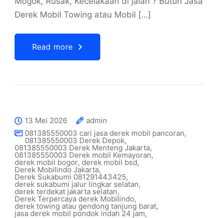
Mogok, Rusak, Kecelakaan di jalan ? Butuh Jasa
Derek Mobil Towing atau Mobil […]
Read more
13 Mei 2026
admin
081385550003 cari jasa derek mobil pancoran
,
081385550003 Derek Depok
,
081385550003 Derek Menteng Jakarta
,
081385550003 Derek mobil Kemayoran
,
derek mobil bogor
,
derek mobil bsd
,
Derek Mobilindo Jakarta
,
Derek Sukabumi 081291443425
,
derek sukabumi jalur lingkar selatan
,
derek terdekat jakarta selatan
,
Derek Terpercaya derek Mobilindo
,
derek towing atau gendong tanjung barat
,
jasa derek mobil pondok indah 24 jam
,