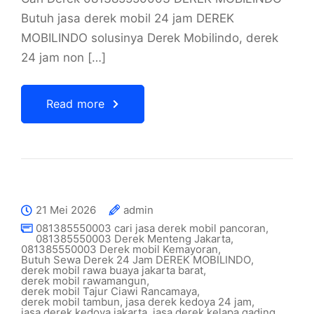
Butuh jasa derek mobil 24 jam DEREK
MOBILINDO solusinya Derek Mobilindo, derek
24 jam non […]
Read more
21 Mei 2026
admin
081385550003 cari jasa derek mobil pancoran
,
081385550003 Derek Menteng Jakarta
,
081385550003 Derek mobil Kemayoran
,
Butuh Sewa Derek 24 Jam DEREK MOBILINDO
,
derek mobil rawa buaya jakarta barat
,
derek mobil rawamangun
,
derek mobil Tajur Ciawi Rancamaya
,
derek mobil tambun
,
jasa derek kedoya 24 jam
,
jasa derek kedoya jakarta
,
jasa derek kelapa gading
,