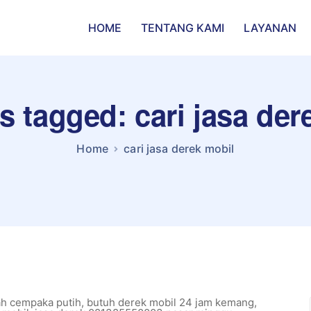
HOME
TENTANG KAMI
LAYANAN
ts tagged: cari jasa der
Home
cari jasa derek mobil
ah cempaka putih
,
butuh derek mobil 24 jam kemang
,