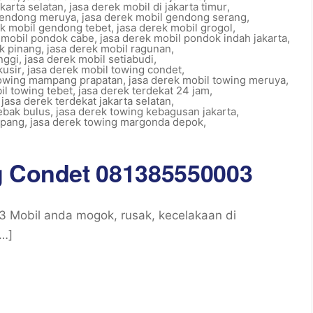
akarta selatan
,
jasa derek mobil di jakarta timur
,
 gendong meruya
,
jasa derek mobil gendong serang
,
ek mobil gendong tebet
,
jasa derek mobil grogol
,
 mobil pondok cabe
,
jasa derek mobil pondok indah jakarta
,
k pinang
,
jasa derek mobil ragunan
,
nggi
,
jasa derek mobil setiabudi
,
kusir
,
jasa derek mobil towing condet
,
towing mampang prapatan
,
jasa derek mobil towing meruya
,
il towing tebet
,
jasa derek terdekat 24 jam
,
,
jasa derek terdekat jakarta selatan
,
lebak bulus
,
jasa derek towing kebagusan jakarta
,
mpang
,
jasa derek towing margonda depok
,
g Condet 081385550003
 Mobil anda mogok, rusak, kecelakaan di
[…]