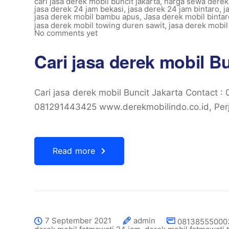
cari jasa derek mobil buncit jakarta
,
harga sewa derek
jasa derek 24 jam bekasi
,
jasa derek 24 jam bintaro
,
j
jasa derek mobil bambu apus
,
Jasa derek mobil bintar
jasa derek mobil towing duren sawit
,
jasa derek mobil
No comments yet
Cari jasa derek mobil B
Cari jasa derek mobil Buncit Jakarta Contact
081291443425 www.derekmobilindo.co.id, Perj
Read more
7 September 2021
admin
081385550003