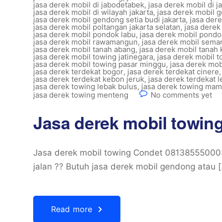
jasa derek mobil di jabodetabek
,
jasa derek mobil di j
jasa derek mobil di wilayah jakarta
,
jasa derek mobil
jasa derek mobil gendong setia budi jakarta
,
jasa der
jasa derek mobil poltangan jakarta selatan
,
jasa derek
jasa derek mobil pondok labu
,
jasa derek mobil pondo
jasa derek mobil rawamangun
,
jasa derek mobil sema
jasa derek mobil tanah abang
,
jasa derek mobil tanah 
jasa derek mobil towing jatinegara
,
jasa derek mobil 
jasa derek mobil towing pasar minggu
,
jasa derek mob
jasa derek terdekat bogor
,
jasa derek terdekat cinere
jasa derek terdekat kebon jeruk
,
jasa derek terdekat 
jasa derek towing lebak bulus
,
jasa derek towing ma
jasa derek towing menteng
No comments yet
Jasa derek mobil towin
Jasa derek mobil towing Condet 081385550003
jalan ?? Butuh jasa derek mobil gendong atau 
Read more