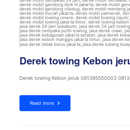
derek mobil fatmawati 24 jam
,
derek mobil fatmawati 
derek mobil gendong blok m jakarta
,
derek mobil gen
derek mobil gendong ciledug
,
derek mobil menteng ja
derek mobil murah jakarta
,
derek mobil palmerah
,
der
derek mobil towing cinere
,
derek mobil towing cipulir
derek mobil towing jakarta timur
,
derek towing kebon 
jasa derek 24 jam sukabumi
,
jasa derek 24 jam towing
jasa derek cempaka putih towing
,
jasa derek ciawi
,
ja
jasa derek kebagusan jakarta selatan
,
jasa derek keb
jasa derek kebon manggis jakarta timur
,
jasa derek ke
jasa derek lebak bulus jakarta
,
jasa derek lubang buay
Derek towing Kebon je
Derek towing Kebon jeruk 081385550003 081
Read more