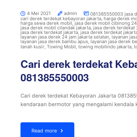
4 Mei 2021
admin
081385550003 jasa d
cari derek terdekat kebayoran jakarta
,
harga derek m
harga sewa derek mobil
,
jasa derek mobil cibinong 24
jasa derek mobil cilandak jakarta
,
jasa derek terdekat 
jasa derek terdekat jakarta
,
jasa derek terdekat jakart
layanan jasa derek 24 jam jakarta selatan
,
layanan jas
layanan jasa derek bambu apus
,
layanan jasa derek b
tanah kusir
,
Towing Mobil
,
towing mobilindo jakarta
,
t
Cari derek terdekat Keb
081385550003
Cari derek terdekat Kebayoran Jakarta 08138
kendaraan bermotor yang mengalami kendala ke
Read more