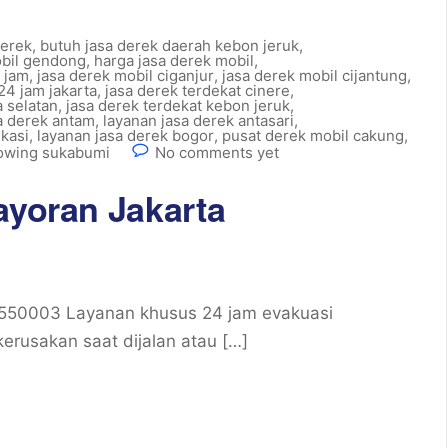
erek
,
butuh jasa derek daerah kebon jeruk
,
obil gendong
,
harga jasa derek mobil
,
 jam
,
jasa derek mobil ciganjur
,
jasa derek mobil cijantung
,
24 jam jakarta
,
jasa derek terdekat cinere
,
a selatan
,
jasa derek terdekat kebon jeruk
,
a derek antam
,
layanan jasa derek antasari
,
ekasi
,
layanan jasa derek bogor
,
pusat derek mobil cakung
,
owing sukabumi
No comments yet
ayoran Jakarta
5550003 Layanan khusus 24 jam evakuasi
rusakan saat dijalan atau […]