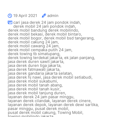
19 April 2021
admin
cari jasa derek 24 jam pondok indah
,
derek mobil 24 jam pondok indah
,
derek mobil bandung derek mobilindo
,
derek mobil bekasi
,
derek mobil bintaro
,
derek mobil bogor
,
derek mobil bsd tangerang
,
derek mobil cakung 24 jam
,
derek mobil cawang 24 jam
,
derek mobil cempaka putih 24 jam
,
derek towing tb simatupang
,
derek towing terdekat jakarta
,
ek jalan panjang
,
jasa derek duren sawit jakarta
,
jasa derek duren tiga jakarta
,
jasa derek fatmawati jakarta
,
jasa derek gandaria jakarta selatan
,
jasa derek hj nawi
,
jasa derek mobil setiabudi
,
jasa derek mobil sukabumi
,
jasa derek mobil tanah abang
,
jasa derek mobil tanah kusir
,
jasa derek mobil tanjung duren
,
layanan derek 24 jam pasar minggu
,
layanan derek cilandak
,
layanan derek cinere
,
layanan derek depok
,
layanan derek dewi sartika
,
pasar minggu
,
pusat derek mobil
,
pusat derek mobil cakung
,
Towing Mobil
,
towing mobilindo jakarta