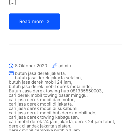
[…]
Read more
8 Oktober 2020
admin
butuh jasa derek jakarta
,
butuh jasa derek jakarta selatan
,
butuh jasa derek mobil 24 jam
,
butuh jasa derek mobil derek mobilindo
,
Butuh Jasa derek towing hub 081385550003
,
cari derek mobil towing pasar minggu
,
cari jasa derek mobil dan motor
,
cari jasa derek mobil di jakarta
,
cari jasa derek mobil di sukabumi
,
cari jasa derek mobil hub derek mobilindo
,
cari jasa derek towing kebagusan
,
cari mobil derek 24 jam jakarta
,
derek 24 jam tebet
,
derek cilandak jakarta selatan
,
derek mobil cempaka putih 24 jam
,