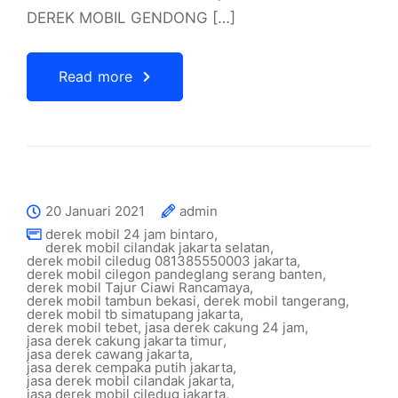
DEREK MOBIL GENDONG […]
Read more
20 Januari 2021
admin
derek mobil 24 jam bintaro
,
derek mobil cilandak jakarta selatan
,
derek mobil ciledug 081385550003 jakarta
,
derek mobil cilegon pandeglang serang banten
,
derek mobil Tajur Ciawi Rancamaya
,
derek mobil tambun bekasi
,
derek mobil tangerang
,
derek mobil tb simatupang jakarta
,
derek mobil tebet
,
jasa derek cakung 24 jam
,
jasa derek cakung jakarta timur
,
jasa derek cawang jakarta
,
jasa derek cempaka putih jakarta
,
jasa derek mobil cilandak jakarta
,
jasa derek mobil ciledug jakarta
,