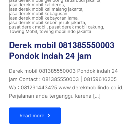
jasa derek mobil gendong setia budi jakarta
,
jasa derek mobil kalideres
,
jasa derek mobil kalimalang jakarta
,
jasa derek mobil kebagusan
,
jasa derek mobil kebayoran lama
,
jasa derek mobil kebon jeruk jakarta
,
pusat derek mobil
,
pusat derek mobil cakung
,
Towing Mobil
,
towing mobilindo jakarta
Derek mobil 081385550003
Pondok indah 24 jam
Derek mobil 081385550003 Pondok indah 24
jam Contact : 081385550003 | 08159616205
Wa : 081291443425 www.derekmobilindo.co.id,
Perjalanan anda terganggu karena […]
Read more