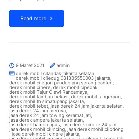
Read more
9 Maret 2021
admin
derek mobil cilandak jakarta selatan
,
derek mobil ciledug 081385550003 jakarta
,
derek mobil cilegon pandeglang serang banten
,
derek mobil cinere
,
derek mobil cipedak
,
derek mobil Tajur Ciawi Rancamaya
,
derek mobil tambun bekasi
,
derek mobil tangerang
,
derek mobil tb simatupang jakarta
,
derek mobil tebet
,
jasa derek 24 jam jakarta selatan
,
jasa derek 24 jam meruya
,
jasa derek 24 jam towing keramat jati
,
jasa derek ampera jakarta selatan
,
jasa derek bambu apus
,
jasa derek cinere 24 jam
,
jasa derek mobil cilincing
,
jasa derek mobil cilodong
,
jasa derek mobil cinere jakarta
,
jasa derek mobil cipayung
,
jasa derek mobil cipedak