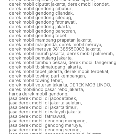
derek mobil ciputat jakarta
,
derek mobil condet
,
derek mobil gendong cibubur
,
derek mobil gendong cilandak
,
derek mobil gendong ciledug
,
derek mobil gendong fatmawati
,
derek mobil gendong jakarta
,
derek mobil gendong pancoran
,
derek mobil gendong tebet
,
derek mobil mampang prapatan jakarta
,
derek mobil margonda
,
derek mobil meruya
,
derek mobil meruya 081385550003 jakarta
,
derek mobil murah jakarta
,
derek mobil palmerah
,
derek mobil pamulang jakarta
,
derek mobil tambun bekasi
,
derek mobil tangerang
,
derek mobil tb simatupang jakarta
,
derek mobil tebet jakarta
,
derek mobil terdekat
,
derek mobil towing puri kembangan
,
derek mobil towing tebet
,
derek mobil veteran jakarta
,
DEREK MOBILINDO
,
derek mobilindo pasar rebo jakarta
,
harga derek mobil gendong
,
jasa derek mobil di jabodetabek
,
jasa derek mobil di jakarta selatan
,
jasa derek mobil di jakarta timur
,
jasa derek mobil di wilayah jakarta
,
jasa derek mobil fatmawati
,
jasa derek mobil gendong mampang
,
jasa derek mobil gendong meruya
,
jasa derek mobil gendong serang
,