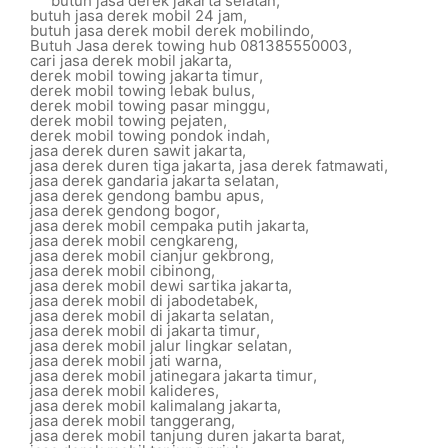
butuh jasa derek jakarta selatan
,
butuh jasa derek mobil 24 jam
,
butuh jasa derek mobil derek mobilindo
,
Butuh Jasa derek towing hub 081385550003
,
cari jasa derek mobil jakarta
,
derek mobil towing jakarta timur
,
derek mobil towing lebak bulus
,
derek mobil towing pasar minggu
,
derek mobil towing pejaten
,
derek mobil towing pondok indah
,
jasa derek duren sawit jakarta
,
jasa derek duren tiga jakarta
,
jasa derek fatmawati
,
jasa derek gandaria jakarta selatan
,
jasa derek gendong bambu apus
,
jasa derek gendong bogor
,
jasa derek mobil cempaka putih jakarta
,
jasa derek mobil cengkareng
,
jasa derek mobil cianjur gekbrong
,
jasa derek mobil cibinong
,
jasa derek mobil dewi sartika jakarta
,
jasa derek mobil di jabodetabek
,
jasa derek mobil di jakarta selatan
,
jasa derek mobil di jakarta timur
,
jasa derek mobil jalur lingkar selatan
,
jasa derek mobil jati warna
,
jasa derek mobil jatinegara jakarta timur
,
jasa derek mobil kalideres
,
jasa derek mobil kalimalang jakarta
,
jasa derek mobil tanggerang
,
jasa derek mobil tanjung duren jakarta barat
,