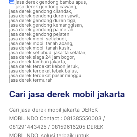
jasa derek gendong bambu apus
,
jasa derek gendong cawang
,
jasa derek gendong cilandak
,
jasa derek gendong duren sawit
,
jasa derek gendong duren tiga
,
jasa derek gendong kemanggisan
,
jasa derek gendong palmerah
,
jasa derek gendong pejaten
,
jasa derek mobil setiabudi
,
jasa derek mobil tanah abang
,
jasa derek mobil tanah kusir
,
jasa derek setiabudi jakarta selatan
,
jasa derek siaga 24 jam bogor
,
jasa derek tambun jakarta
,
jasa derek terdekat kebon jeruk
,
jasa derek terdekat lebak bulus
,
jasa derek terdekat pasar minggu
,
jasa derek termurah
Cari jasa derek mobil jakarta
Cari jasa derek mobil jakarta DEREK
MOBILINDO Contact : 081385550003 /
081291443425 / 08159616205 DEREK
MOBILINDO, solusi terbaik untuk