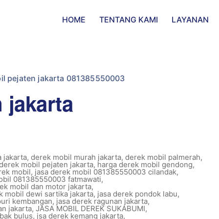
HOME
TENTANG KAMI
LAYANAN
il pejaten jakarta 081385550003
 jakarta
 jakarta
,
derek mobil murah jakarta
,
derek mobil palmerah
,
derek mobil pejaten jakarta
,
harga derek mobil gendong
,
rek mobil
,
jasa derek mobil 081385550003 cilandak
,
obil 081385550003 fatmawati
,
rek mobil dan motor jakarta
,
k mobil dewi sartika jakarta
,
jasa derek pondok labu
,
 puri kembangan
,
jasa derek ragunan jakarta
,
n jakarta
,
JASA MOBIL DEREK SUKABUMI
,
ebak bulus
,
jsa derek kemang jakarta
,