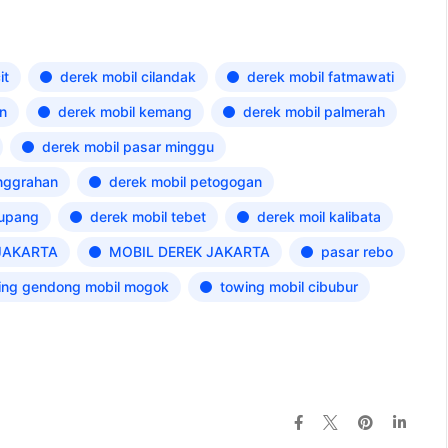
it
derek mobil cilandak
derek mobil fatmawati
n
derek mobil kemang
derek mobil palmerah
derek mobil pasar minggu
nggrahan
derek mobil petogogan
tupang
derek mobil tebet
derek moil kalibata
JAKARTA
MOBIL DEREK JAKARTA
pasar rebo
ing gendong mobil mogok
towing mobil cibubur