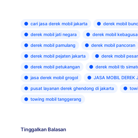
cari jasa derek mobil jakarta
derek mobil bunc
derek mobil jati negara
derek mobil kebagusa
derek mobil pamulang
derek mobil pancoran
derek mobil pejaten jakarta
derek mobil pesa
derek mobil petukangan
derek mobil tb sima
jasa derek mobil grogol
JASA MOBIL DEREK 
pusat layanan derek ghendong di jakarta
tow
towing mobil tanggerang
Tinggalkan Balasan