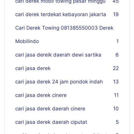
cari derek mobil towing pasar minggu
45
cari derek terdekat kebayoran jakarta
19
Cari Derek Towing 081385550003 Derek
Mobilindo
1
cari jasa dereik daerah dewi sartika
6
cari jasa derek
22
cari jasa derek 24 jam pondok indah
13
cari jasa derek cinere
11
cari jasa derek daerah cinere
10
cari jasa derek daerah ciputat
5