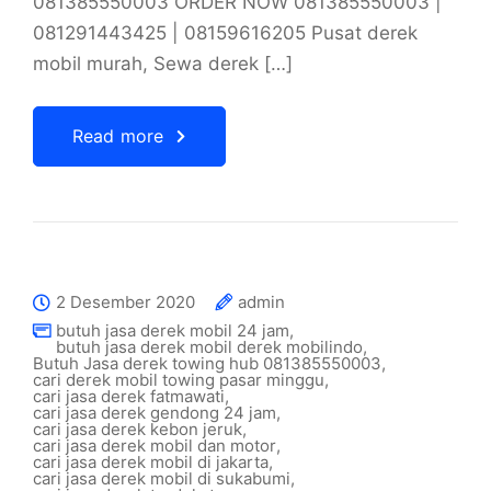
081385550003 ORDER NOW 081385550003 |
081291443425 | 08159616205 Pusat derek
mobil murah, Sewa derek […]
Read more
2 Desember 2020
admin
butuh jasa derek mobil 24 jam
,
butuh jasa derek mobil derek mobilindo
,
Butuh Jasa derek towing hub 081385550003
,
cari derek mobil towing pasar minggu
,
cari jasa derek fatmawati
,
cari jasa derek gendong 24 jam
,
cari jasa derek kebon jeruk
,
cari jasa derek mobil dan motor
,
cari jasa derek mobil di jakarta
,
cari jasa derek mobil di sukabumi
,