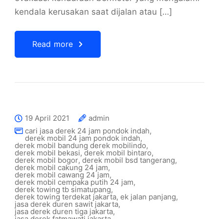
kendala kerusakan saat dijalan atau […]
Read more
19 April 2021
admin
cari jasa derek 24 jam pondok indah
,
derek mobil 24 jam pondok indah
,
derek mobil bandung derek mobilindo
,
derek mobil bekasi
,
derek mobil bintaro
,
derek mobil bogor
,
derek mobil bsd tangerang
,
derek mobil cakung 24 jam
,
derek mobil cawang 24 jam
,
derek mobil cempaka putih 24 jam
,
derek towing tb simatupang
,
derek towing terdekat jakarta
,
ek jalan panjang
,
jasa derek duren sawit jakarta
,
jasa derek duren tiga jakarta
,
jasa derek fatmawati jakarta
,