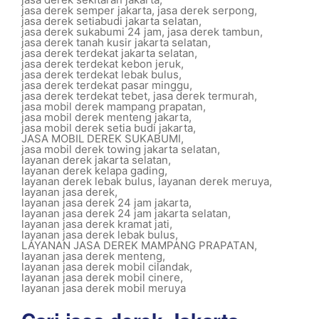
jasa derek semper jakarta
,
jasa derek serpong
,
jasa derek setiabudi jakarta selatan
,
jasa derek sukabumi 24 jam
,
jasa derek tambun
,
jasa derek tanah kusir jakarta selatan
,
jasa derek terdekat jakarta selatan
,
jasa derek terdekat kebon jeruk
,
jasa derek terdekat lebak bulus
,
jasa derek terdekat pasar minggu
,
jasa derek terdekat tebet
,
jasa derek termurah
,
jasa mobil derek mampang prapatan
,
jasa mobil derek menteng jakarta
,
jasa mobil derek setia budi jakarta
,
JASA MOBIL DEREK SUKABUMI
,
jasa mobil derek towing jakarta selatan
,
layanan derek jakarta selatan
,
layanan derek kelapa gading
,
layanan derek lebak bulus
,
layanan derek meruya
,
layanan jasa derek
,
layanan jasa derek 24 jam jakarta
,
layanan jasa derek 24 jam jakarta selatan
,
layanan jasa derek kramat jati
,
layanan jasa derek lebak bulus
,
LAYANAN JASA DEREK MAMPANG PRAPATAN
,
layanan jasa derek menteng
,
layanan jasa derek mobil cilandak
,
layanan jasa derek mobil cinere
,
layanan jasa derek mobil meruya