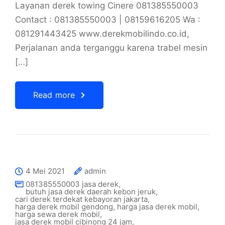
Layanan derek towing Cinere 081385550003
Contact : 081385550003 | 08159616205 Wa :
081291443425 www.derekmobilindo.co.id,
Perjalanan anda terganggu karena trabel mesin
[…]
Read more
4 Mei 2021
admin
081385550003 jasa derek
,
butuh jasa derek daerah kebon jeruk
,
cari derek terdekat kebayoran jakarta
,
harga derek mobil gendong
,
harga jasa derek mobil
,
harga sewa derek mobil
,
jasa derek mobil cibinong 24 jam
,