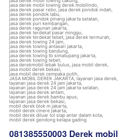
jasa derek mobil towing cakung
,
jasa derek mobil towing derek mobilindo
,
jasa derek pasar rebo
,
jasa derek pondok indah
,
jasa derek pondok labu
,
jasa derek pondok pinang jakarta selatan
,
jasa derek puri kembangan
,
jasa derek ragunan jakarta
,
jasa derek terdekat pasar minggu
,
jasa derek terdekat tebet
,
jasa derek termurah
,
jasa derek towing 24 jam
,
jasa derek towing antasari jakarta
,
jasa derek towing bandung
,
jasa derek towing tb simatupang jakarta
,
jasa derek towing tebet
,
jasa derekmobil lebak bulus
,
jasa mobil derek
,
jasa mobil derek bekasi
,
jasa mobil derek cempaka putih
,
JASA MOBIL DEREK JAKARTA
,
layanan jasa derek
,
layanan jasa derek 24 jam jakarta
,
layanan jasa derek 24 jam jakarta selatan
,
layanan jasa derek antam
,
layanan jasa derek bambu apus
,
layanan jasa derek bekasi
,
mobil derek blok m jakarta
,
mobil derek cinere jakarta
,
mobil derek diluar tol siap antar dalam kota
,
mobil derek gendong kelapa gading
081385550003 Derek mobil