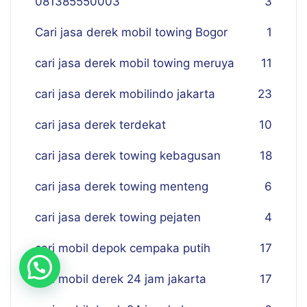
081385550003
3
Cari jasa derek mobil towing Bogor
1
cari jasa derek mobil towing meruya
11
cari jasa derek mobilindo jakarta
23
cari jasa derek terdekat
10
cari jasa derek towing kebagusan
18
cari jasa derek towing menteng
6
cari jasa derek towing pejaten
4
cari mobil depok cempaka putih
17
cari mobil derek 24 jam jakarta
17