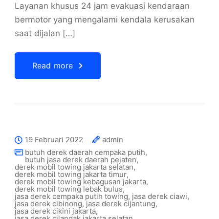
Layanan khusus 24 jam evakuasi kendaraan
bermotor yang mengalami kendala kerusakan
saat dijalan […]
Read more
19 Februari 2022
admin
butuh derek daerah cempaka putih
,
butuh jasa derek daerah pejaten
,
derek mobil towing jakarta selatan
,
derek mobil towing jakarta timur
,
derek mobil towing kebagusan jakarta
,
derek mobil towing lebak bulus
,
jasa derek cempaka putih towing
,
jasa derek ciawi
,
jasa derek cibinong
,
jasa derek cijantung
,
jasa derek cikini jakarta
,
jasa derek cilandak jakarta selatan
,