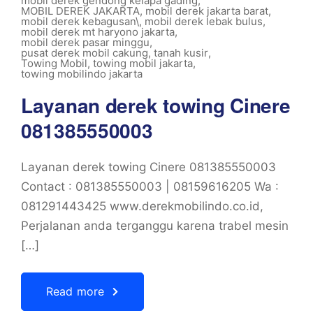
mobil derek gendong kelapa gading
,
MOBIL DEREK JAKARTA
,
mobil derek jakarta barat
,
mobil derek kebagusan\
,
mobil derek lebak bulus
,
mobil derek mt haryono jakarta
,
mobil derek pasar minggu
,
pusat derek mobil cakung
,
tanah kusir
,
Towing Mobil
,
towing mobil jakarta
,
towing mobilindo jakarta
Layanan derek towing Cinere
081385550003
Layanan derek towing Cinere 081385550003
Contact : 081385550003 | 08159616205 Wa :
081291443425 www.derekmobilindo.co.id,
Perjalanan anda terganggu karena trabel mesin
[…]
Read more