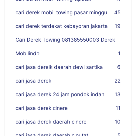
cari derek mobil towing pasar minggu
45
cari derek terdekat kebayoran jakarta
19
Cari Derek Towing 081385550003 Derek
Mobilindo
1
cari jasa dereik daerah dewi sartika
6
cari jasa derek
22
cari jasa derek 24 jam pondok indah
13
cari jasa derek cinere
11
cari jasa derek daerah cinere
10
cari jasa derek daerah ciputat
5