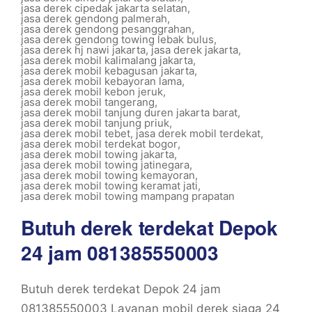
jasa derek cipedak jakarta selatan
,
jasa derek gendong palmerah
,
jasa derek gendong pesanggrahan
,
jasa derek gendong towing lebak bulus
,
jasa derek hj nawi jakarta
,
jasa derek jakarta
,
jasa derek mobil kalimalang jakarta
,
jasa derek mobil kebagusan jakarta
,
jasa derek mobil kebayoran lama
,
jasa derek mobil kebon jeruk
,
jasa derek mobil tangerang
,
jasa derek mobil tanjung duren jakarta barat
,
jasa derek mobil tanjung priuk
,
jasa derek mobil tebet
,
jasa derek mobil terdekat
,
jasa derek mobil terdekat bogor
,
jasa derek mobil towing jakarta
,
jasa derek mobil towing jatinegara
,
jasa derek mobil towing kemayoran
,
jasa derek mobil towing keramat jati
,
jasa derek mobil towing mampang prapatan
Butuh derek terdekat Depok
24 jam 081385550003
Butuh derek terdekat Depok 24 jam
081385550003 Layanan mobil derek siaga 24