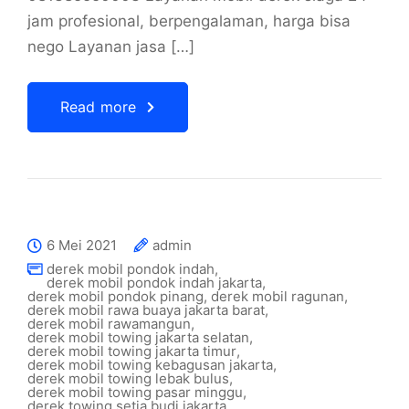
jam profesional, berpengalaman, harga bisa
nego Layanan jasa […]
Read more
6 Mei 2021
admin
derek mobil pondok indah
,
derek mobil pondok indah jakarta
,
derek mobil pondok pinang
,
derek mobil ragunan
,
derek mobil rawa buaya jakarta barat
,
derek mobil rawamangun
,
derek mobil towing jakarta selatan
,
derek mobil towing jakarta timur
,
derek mobil towing kebagusan jakarta
,
derek mobil towing lebak bulus
,
derek mobil towing pasar minggu
,
derek towing setia budi jakarta
,