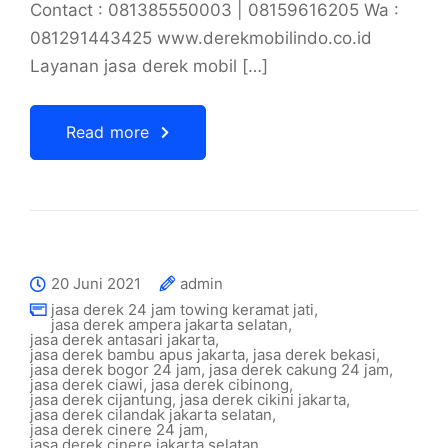
Contact : 081385550003 | 08159616205 Wa :
081291443425 www.derekmobilindo.co.id
Layanan jasa derek mobil […]
Read more
20 Juni 2021
admin
jasa derek 24 jam towing keramat jati
,
jasa derek ampera jakarta selatan
,
jasa derek antasari jakarta
,
jasa derek bambu apus jakarta
,
jasa derek bekasi
,
jasa derek bogor 24 jam
,
jasa derek cakung 24 jam
,
jasa derek ciawi
,
jasa derek cibinong
,
jasa derek cijantung
,
jasa derek cikini jakarta
,
jasa derek cilandak jakarta selatan
,
jasa derek cinere 24 jam
,
jasa derek cinere jakarta selatan
,