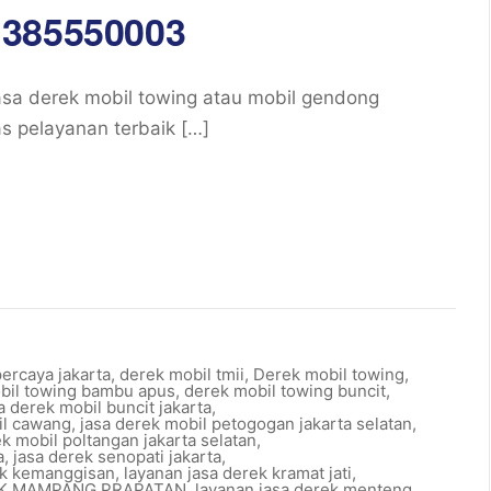
1385550003
sa derek mobil towing atau mobil gendong
as pelayanan terbaik […]
percaya jakarta
,
derek mobil tmii
,
Derek mobil towing
,
bil towing bambu apus
,
derek mobil towing buncit
,
a derek mobil buncit jakarta
,
il cawang
,
jasa derek mobil petogogan jakarta selatan
,
ek mobil poltangan jakarta selatan
,
a
,
jasa derek senopati jakarta
,
ek kemanggisan
,
layanan jasa derek kramat jati
,
EK MAMPANG PRAPATAN
,
layanan jasa derek menteng
,