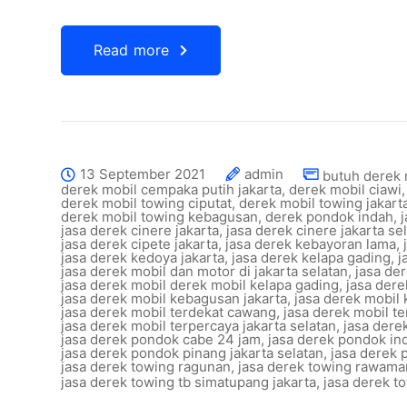
Read more
13 September 2021
admin
butuh derek 
derek mobil cempaka putih jakarta
,
derek mobil ciawi
derek mobil towing ciputat
,
derek mobil towing jakart
derek mobil towing kebagusan
,
derek pondok indah
,
jasa derek cinere jakarta
,
jasa derek cinere jakarta se
jasa derek cipete jakarta
,
jasa derek kebayoran lama
,
jasa derek kedoya jakarta
,
jasa derek kelapa gading
,
j
jasa derek mobil dan motor di jakarta selatan
,
jasa de
jasa derek mobil derek mobil kelapa gading
,
jasa dere
jasa derek mobil kebagusan jakarta
,
jasa derek mobil
jasa derek mobil terdekat cawang
,
jasa derek mobil te
jasa derek mobil terpercaya jakarta selatan
,
jasa dere
jasa derek pondok cabe 24 jam
,
jasa derek pondok i
jasa derek pondok pinang jakarta selatan
,
jasa derek
jasa derek towing ragunan
,
jasa derek towing rawam
jasa derek towing tb simatupang jakarta
,
jasa derek to