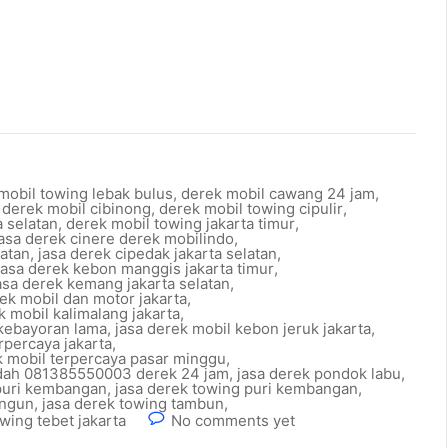
mobil towing lebak bulus
,
derek mobil cawang 24 jam
,
,
derek mobil cibinong
,
derek mobil towing cipulir
,
a selatan
,
derek mobil towing jakarta timur
,
jasa derek cinere derek mobilindo
,
latan
,
jasa derek cipedak jakarta selatan
,
jasa derek kebon manggis jakarta timur
,
asa derek kemang jakarta selatan
,
rek mobil dan motor jakarta
,
k mobil kalimalang jakarta
,
 kebayoran lama
,
jasa derek mobil kebon jeruk jakarta
,
rpercaya jakarta
,
k mobil terpercaya pasar minggu
,
ndah 081385550003 derek 24 jam
,
jasa derek pondok labu
,
 puri kembangan
,
jasa derek towing puri kembangan
,
angun
,
jasa derek towing tambun
,
wing tebet jakarta
No comments yet