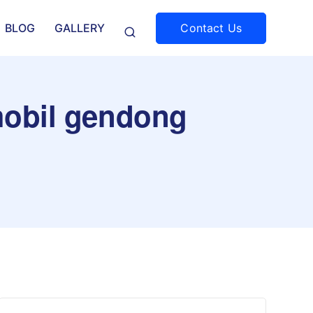
Contact Us
BLOG
GALLERY
 mobil gendong