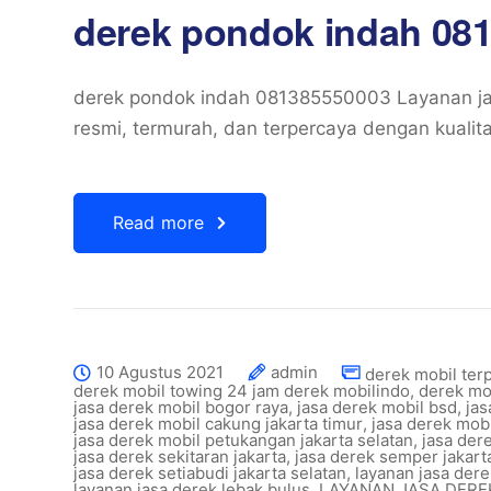
derek pondok indah 08
derek pondok indah 081385550003 Layanan ja
resmi, termurah, dan terpercaya dengan kualit
Read more
10 Agustus 2021
admin
derek mobil ter
derek mobil towing 24 jam derek mobilindo
,
derek mo
jasa derek mobil bogor raya
,
jasa derek mobil bsd
,
jas
jasa derek mobil cakung jakarta timur
,
jasa derek mob
jasa derek mobil petukangan jakarta selatan
,
jasa der
jasa derek sekitaran jakarta
,
jasa derek semper jakart
jasa derek setiabudi jakarta selatan
,
layanan jasa der
layanan jasa derek lebak bulus
,
LAYANAN JASA DER