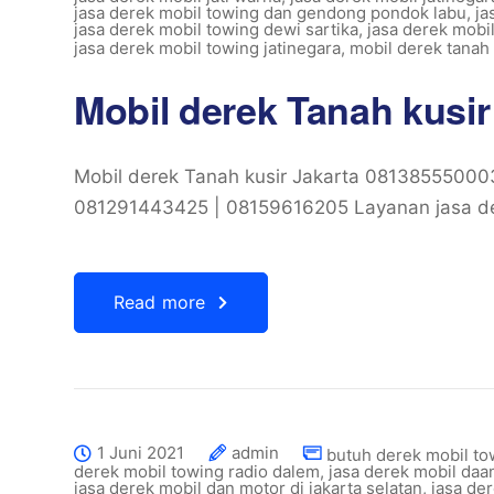
jasa derek mobil towing dan gendong pondok labu
,
ja
jasa derek mobil towing dewi sartika
,
jasa derek mobi
jasa derek mobil towing jatinegara
,
mobil derek tanah 
Mobil derek Tanah kusi
Mobil derek Tanah kusir Jakarta 081385550
081291443425 | 08159616205 Layanan jasa der
Read more
1 Juni 2021
admin
butuh derek mobil to
derek mobil towing radio dalem
,
jasa derek mobil daa
jasa derek mobil dan motor di jakarta selatan
,
jasa de