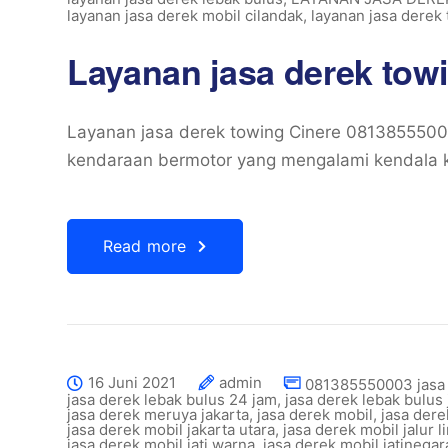
layanan jasa derek mobil cilandak
,
layanan jasa derek
Layanan jasa derek tow
Layanan jasa derek towing Cinere 081385550
kendaraan bermotor yang mengalami kendala ke
Read more
16 Juni 2021
admin
081385550003 jasa
jasa derek lebak bulus 24 jam
,
jasa derek lebak bulus 
jasa derek meruya jakarta
,
jasa derek mobil
,
jasa dere
jasa derek mobil jakarta utara
,
jasa derek mobil jalur l
jasa derek mobil jati warna
,
jasa derek mobil jatinegar