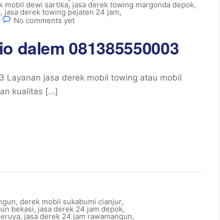
k mobil dewi sartika
,
jasa derek towing margonda depok
,
a
,
jasa derek towing pejaten 24 jam
,
No comments yet
dio dalem 081385550003
 Layanan jasa derek mobil towing atau mobil
n kualitas […]
ngun
,
derek mobil sukabumi cianjur
,
bun bekasi
,
jasa derek 24 jam depok
,
meruya
,
jasa derek 24 jam rawamangun
,