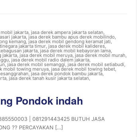
 mobil jakarta
,
jasa derek ampera jakarta selatan
,
asari jakarta
,
jasa derek bambu apus derek mobilindo
,
dong kemang
,
jasa derek mobil gendong keramat jati
,
tinegara jakarta timur
,
jasa derek mobil kalideres
,
kebagusan jakarta
,
jasa derek mobil kebayoran lama
,
 jakarta
,
jasa derek mobil meruya
,
jasa derek mobil murah
,
nggu
,
jasa derek mobil radio dalem jakarta
,
gun
,
jasa derek mobil semanggi
,
jasa derek mobil setiabudi
,
ek mobil towing meruya
,
jasa derek mobil towing tebet
,
 pesanggrahan
,
jasa derek pondok bambu jakarta
,
rta
,
jasa derek tanah kusir jakarta selatan
,
ing Pondok indah
81385550003 | 081291443425 BUTUH JASA
ONG ?? PERCAYAKAN […]