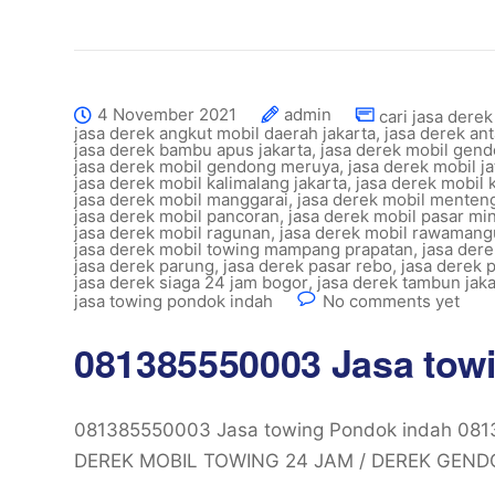
4 November 2021
admin
cari jasa derek
jasa derek angkut mobil daerah jakarta
,
jasa derek ant
jasa derek bambu apus jakarta
,
jasa derek mobil gen
jasa derek mobil gendong meruya
,
jasa derek mobil ja
jasa derek mobil kalimalang jakarta
,
jasa derek mobil 
jasa derek mobil manggarai
,
jasa derek mobil menteng
jasa derek mobil pancoran
,
jasa derek mobil pasar mi
jasa derek mobil ragunan
,
jasa derek mobil rawaman
jasa derek mobil towing mampang prapatan
,
jasa der
jasa derek parung
,
jasa derek pasar rebo
,
jasa derek
jasa derek siaga 24 jam bogor
,
jasa derek tambun jaka
jasa towing pondok indah
No comments yet
081385550003 Jasa tow
081385550003 Jasa towing Pondok indah 0
DEREK MOBIL TOWING 24 JAM / DEREK GEND