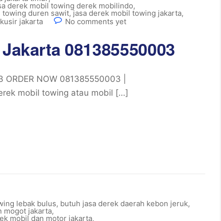
sa derek mobil towing derek mobilindo
,
l towing duren sawit
,
jasa derek mobil towing jakarta
,
kusir jakarta
No comments yet
r Jakarta 081385550003
003 ORDER NOW 081385550003 |
ek mobil towing atau mobil […]
wing lebak bulus
,
butuh jasa derek daerah kebon jeruk
,
n mogot jakarta
,
rek mobil dan motor jakarta
,