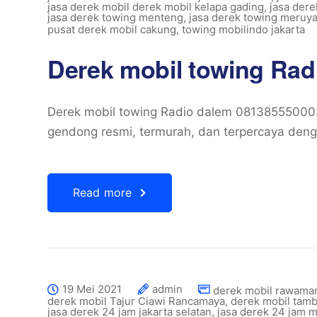
jasa derek mobil derek mobil kelapa gading
,
jasa dere
jasa derek towing menteng
,
jasa derek towing meruy
pusat derek mobil cakung
,
towing mobilindo jakarta
Derek mobil towing Ra
Derek mobil towing Radio dalem 081385550003
gendong resmi, termurah, dan terpercaya denga
Read more
19 Mei 2021
admin
derek mobil rawama
derek mobil Tajur Ciawi Rancamaya
,
derek mobil tam
jasa derek 24 jam jakarta selatan
,
jasa derek 24 jam 