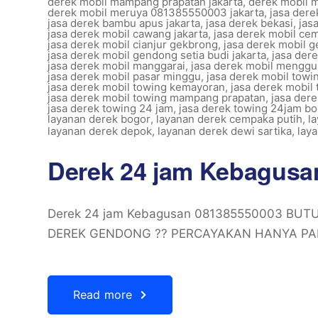
derek mobil mampang prapatan jakarta
,
derek mobil 
derek mobil meruya 081385550003 jakarta
,
jasa der
jasa derek bambu apus jakarta
,
jasa derek bekasi
,
jas
jasa derek mobil cawang jakarta
,
jasa derek mobil cem
jasa derek mobil cianjur gekbrong
,
jasa derek mobil 
jasa derek mobil gendong setia budi jakarta
,
jasa der
jasa derek mobil manggarai
,
jasa derek mobil menggu
jasa derek mobil pasar minggu
,
jasa derek mobil towin
jasa derek mobil towing kemayoran
,
jasa derek mobil 
jasa derek mobil towing mampang prapatan
,
jasa dere
jasa derek towing 24 jam
,
jasa derek towing 24jam b
layanan derek bogor
,
layanan derek cempaka putih
,
l
layanan derek depok
,
layanan derek dewi sartika
,
lay
Derek 24 jam Kebagusa
Derek 24 jam Kebagusan 081385550003 BUT
DEREK GENDONG ?? PERCAYAKAN HANYA PAD
Read more