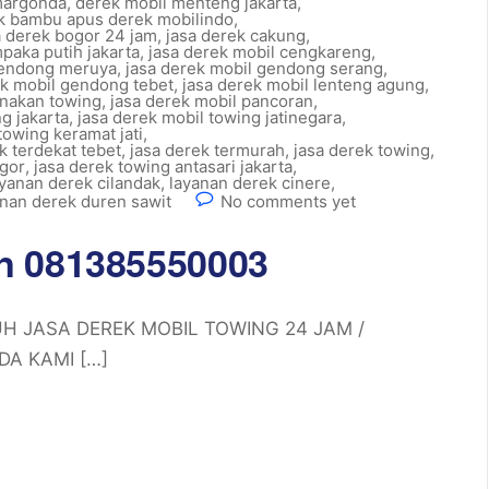
margonda
,
derek mobil menteng jakarta
,
ek bambu apus derek mobilindo
,
a derek bogor 24 jam
,
jasa derek cakung
,
paka putih jakarta
,
jasa derek mobil cengkareng
,
gendong meruya
,
jasa derek mobil gendong serang
,
ek mobil gendong tebet
,
jasa derek mobil lenteng agung
,
nakan towing
,
jasa derek mobil pancoran
,
g jakarta
,
jasa derek mobil towing jatinegara
,
towing keramat jati
,
k terdekat tebet
,
jasa derek termurah
,
jasa derek towing
,
ogor
,
jasa derek towing antasari jakarta
,
ayanan derek cilandak
,
layanan derek cinere
,
anan derek duren sawit
No comments yet
n 081385550003
UH JASA DEREK MOBIL TOWING 24 JAM /
A KAMI […]