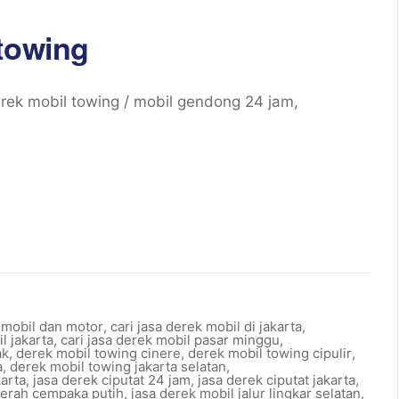
 towing
rek mobil towing / mobil gendong 24 jam,
k mobil dan motor
,
cari jasa derek mobil di jakarta
,
l jakarta
,
cari jasa derek mobil pasar minggu
,
ak
,
derek mobil towing cinere
,
derek mobil towing cipulir
,
a
,
derek mobil towing jakarta selatan
,
karta
,
jasa derek ciputat 24 jam
,
jasa derek ciputat jakarta
,
aerah cempaka putih
,
jasa derek mobil jalur lingkar selatan
,