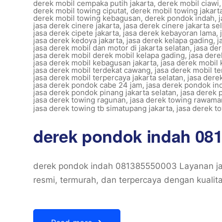
derek mobil cempaka putih jakarta
,
derek mobil ciawi
derek mobil towing ciputat
,
derek mobil towing jakart
derek mobil towing kebagusan
,
derek pondok indah
,
jasa derek cinere jakarta
,
jasa derek cinere jakarta se
jasa derek cipete jakarta
,
jasa derek kebayoran lama
,
jasa derek kedoya jakarta
,
jasa derek kelapa gading
,
j
jasa derek mobil dan motor di jakarta selatan
,
jasa de
jasa derek mobil derek mobil kelapa gading
,
jasa dere
jasa derek mobil kebagusan jakarta
,
jasa derek mobil
jasa derek mobil terdekat cawang
,
jasa derek mobil te
jasa derek mobil terpercaya jakarta selatan
,
jasa dere
jasa derek pondok cabe 24 jam
,
jasa derek pondok i
jasa derek pondok pinang jakarta selatan
,
jasa derek
jasa derek towing ragunan
,
jasa derek towing rawam
jasa derek towing tb simatupang jakarta
,
jasa derek to
derek pondok indah 08
derek pondok indah 081385550003 Layanan ja
resmi, termurah, dan terpercaya dengan kualit