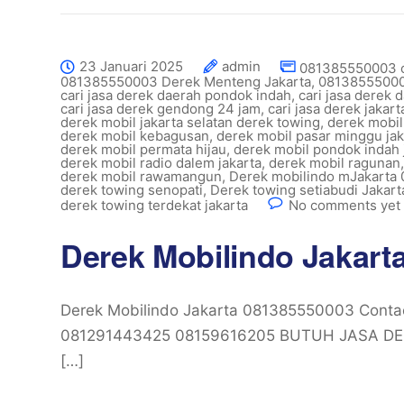
23 Januari 2025
admin
081385550003 ca
081385550003 Derek Menteng Jakarta
,
08138555000
cari jasa derek daerah pondok indah
,
cari jasa derek
cari jasa derek gendong 24 jam
,
cari jasa derek jakar
derek mobil jakarta selatan derek towing
,
derek mobil 
derek mobil kebagusan
,
derek mobil pasar minggu jak
derek mobil permata hijau
,
derek mobil pondok indah 
derek mobil radio dalem jakarta
,
derek mobil ragunan
derek mobil rawamangun
,
Derek mobilindo mJakarta
derek towing senopati
,
Derek towing setiabudi Jakar
derek towing terdekat jakarta
No comments yet
Derek Mobilindo Jakart
Derek Mobilindo Jakarta 081385550003 Con
081291443425 08159616205 BUTUH JASA DE
[…]