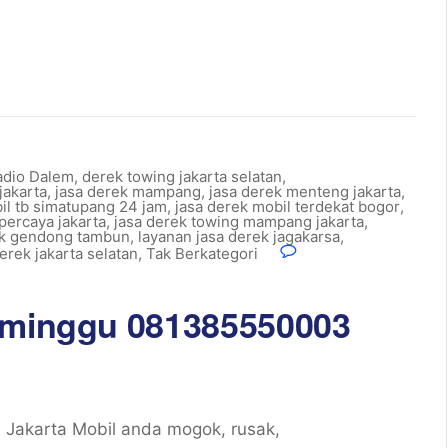
adio Dalem
,
derek towing jakarta selatan
,
jakarta
,
jasa derek mampang
,
jasa derek menteng jakarta
,
il tb simatupang 24 jam
,
jasa derek mobil terdekat bogor
,
percaya jakarta
,
jasa derek towing mampang jakarta
,
ek gendong tambun
,
layanan jasa derek jagakarsa
,
erek jakarta selatan
,
Tak Berkategori
r minggu 081385550003
Jakarta Mobil anda mogok, rusak,