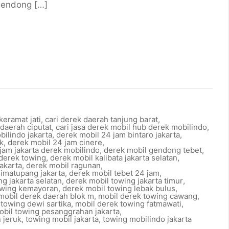
 gendong […]
keramat jati
,
cari derek daerah tanjung barat
,
 daerah ciputat
,
cari jasa derek mobil hub derek mobilindo
,
bilindo jakarta
,
derek mobil 24 jam bintaro jakarta
,
k
,
derek mobil 24 jam cinere
,
jam jakarta derek mobilindo
,
derek mobil gendong tebet
,
 derek towing
,
derek mobil kalibata jakarta selatan
,
akarta
,
derek mobil ragunan
,
simatupang jakarta
,
derek mobil tebet 24 jam
,
g jakarta selatan
,
derek mobil towing jakarta timur
,
owing kemayoran
,
derek mobil towing lebak bulus
,
mobil derek daerah blok m
,
mobil derek towing cawang
,
 towing dewi sartika
,
mobil derek towing fatmawati
,
obil towing pesanggrahan jakarta
,
 jeruk
,
towing mobil jakarta
,
towing mobilindo jakarta