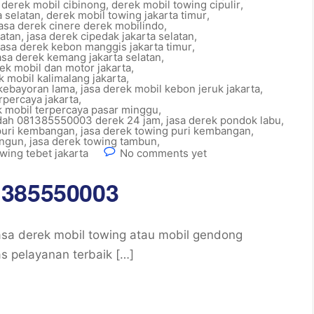
,
derek mobil cibinong
,
derek mobil towing cipulir
,
a selatan
,
derek mobil towing jakarta timur
,
jasa derek cinere derek mobilindo
,
latan
,
jasa derek cipedak jakarta selatan
,
jasa derek kebon manggis jakarta timur
,
asa derek kemang jakarta selatan
,
rek mobil dan motor jakarta
,
k mobil kalimalang jakarta
,
 kebayoran lama
,
jasa derek mobil kebon jeruk jakarta
,
rpercaya jakarta
,
k mobil terpercaya pasar minggu
,
ndah 081385550003 derek 24 jam
,
jasa derek pondok labu
,
 puri kembangan
,
jasa derek towing puri kembangan
,
angun
,
jasa derek towing tambun
,
wing tebet jakarta
No comments yet
1385550003
sa derek mobil towing atau mobil gendong
as pelayanan terbaik […]