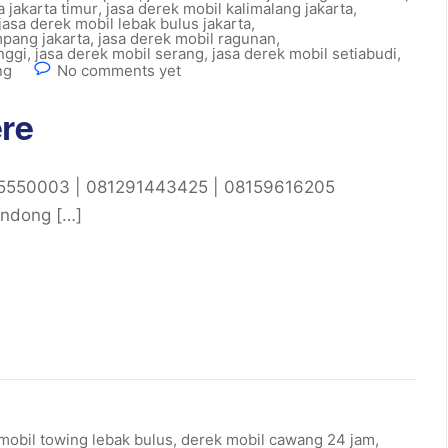
a jakarta timur
,
jasa derek mobil kalimalang jakarta
,
jasa derek mobil lebak bulus jakarta
,
pang jakarta
,
jasa derek mobil ragunan
,
nggi
,
jasa derek mobil serang
,
jasa derek mobil setiabudi
,
ng
No comments yet
ere
85550003 | 081291443425 | 08159616205
endong […]
mobil towing lebak bulus
,
derek mobil cawang 24 jam
,