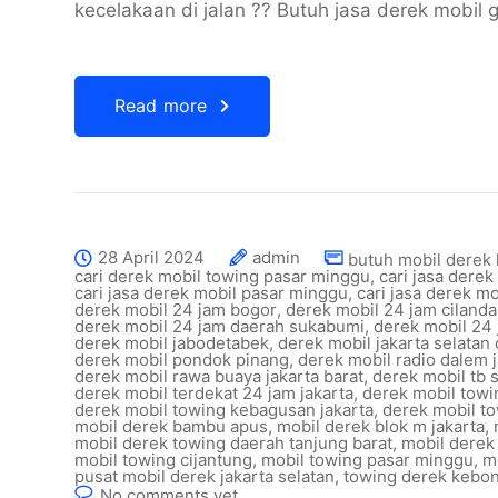
kecelakaan di jalan ?? Butuh jasa derek mobil
Read more
28 April 2024
admin
butuh mobil derek 
cari derek mobil towing pasar minggu
,
cari jasa derek
cari jasa derek mobil pasar minggu
,
cari jasa derek mo
derek mobil 24 jam bogor
,
derek mobil 24 jam cilanda
derek mobil 24 jam daerah sukabumi
,
derek mobil 24 
derek mobil jabodetabek
,
derek mobil jakarta selatan
derek mobil pondok pinang
,
derek mobil radio dalem j
derek mobil rawa buaya jakarta barat
,
derek mobil tb 
derek mobil terdekat 24 jam jakarta
,
derek mobil towin
derek mobil towing kebagusan jakarta
,
derek mobil t
mobil derek bambu apus
,
mobil derek blok m jakarta
,
mobil derek towing daerah tanjung barat
,
mobil derek
mobil towing cijantung
,
mobil towing pasar minggu
,
m
pusat mobil derek jakarta selatan
,
towing derek kebon
No comments yet