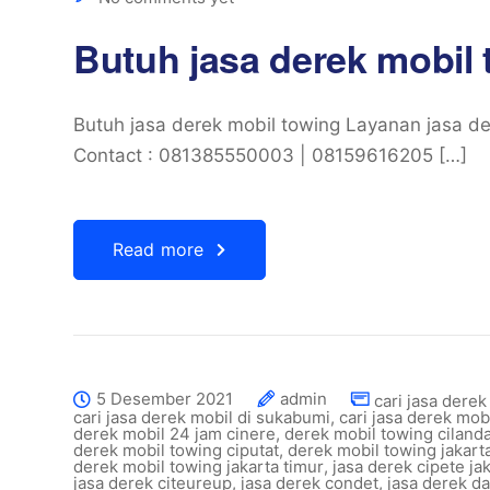
Butuh jasa derek mobil
Butuh jasa derek mobil towing Layanan jasa de
Contact : 081385550003 | 08159616205 […]
Read more
5 Desember 2021
admin
cari jasa dere
cari jasa derek mobil di sukabumi
,
cari jasa derek mobi
derek mobil 24 jam cinere
,
derek mobil towing ciland
derek mobil towing ciputat
,
derek mobil towing jakart
derek mobil towing jakarta timur
,
jasa derek cipete ja
jasa derek citeureup
,
jasa derek condet
,
jasa derek d