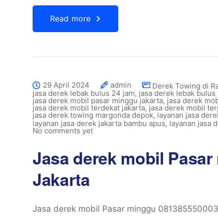
Read more
29 April 2024
admin
Derek Towing di R
jasa derek lebak bulus 24 jam
,
jasa derek lebak bulus 
jasa derek mobil pasar minggu jakarta
,
jasa derek mob
jasa derek mobil terdekat jakarta
,
jasa derek mobil ter
jasa derek towing margonda depok
,
layanan jasa der
layanan jasa derek jakarta bambu apus
,
layanan jasa d
No comments yet
Jasa derek mobil Pasa
Jakarta
Jasa derek mobil Pasar minggu 081385550003 