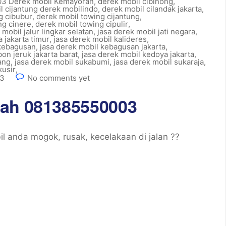
3 Derek mobil Kemayoran
,
derek mobil cibinong
,
l cijantung derek mobilindo
,
derek mobil cilandak jakarta
,
g cibubur
,
derek mobil towing cijantung
,
ng cinere
,
derek mobil towing cipulir
,
 mobil jalur lingkar selatan
,
jasa derek mobil jati negara
,
a jakarta timur
,
jasa derek mobil kalideres
,
 kebagusan
,
jasa derek mobil kebagusan jakarta
,
on jeruk jakarta barat
,
jasa derek mobil kedoya jakarta
,
ang
,
jasa derek mobil sukabumi
,
jasa derek mobil sukaraja
,
kusir
,
03
No comments yet
rah 081385550003
 anda mogok, rusak, kecelakaan di jalan ??
]