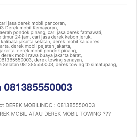
ri jasa derek mobil pancoran
,
3 Derek mobil Kemayoran
,
 daerah pondok pinang
,
cari jasa derek fatmawati
,
ta timur 24 jam
,
cari jasa derek kebon jeruk
,
kalibata jakarta selatan
,
derek mobil kalideres
,
arta
,
derek mobil pejaten jakarta
,
jakarta
,
derek mobil pondok pinang
,
,
derek mobil rawa buaya jakarta barat
,
 081385550003
,
derek towing senayan
,
ta Selatan 081385550003
,
derek towing tb simatupang
,
a 081385550003
tact DEREK MOBILINDO : 081385550003
REK MOBIL ATAU DEREK MOBIL TOWING ???