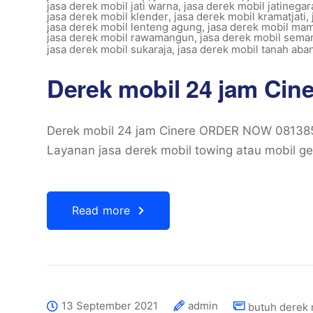
jasa derek mobil jati warna
,
jasa derek mobil jatinegar
jasa derek mobil klender
,
jasa derek mobil kramatjati
,
jasa derek mobil lenteng agung
,
jasa derek mobil mam
jasa derek mobil rawamangun
,
jasa derek mobil sema
jasa derek mobil sukaraja
,
jasa derek mobil tanah aba
Derek mobil 24 jam Cin
Derek mobil 24 jam Cinere ORDER NOW 0813
Layanan jasa derek mobil towing atau mobil g
Read more
13 September 2021
admin
butuh derek 