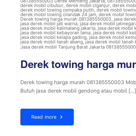
081385550003 Derek Menteng Jakarta
,
08138555000
derek mobil cibubur
,
derek mobil ciganjur
,
derek mobi
derek mobil towing cempaka putih
,
derek mobil towin
derek mobil towing cilandak 24 jam
,
derek mobil towi
Derek towing harga murah 081385550003
,
jasa derek
jasa derek mobil jati warna
,
jasa derek mobil jatinegar
jasa derek mobil kalimalang jakarta
,
jasa derek mobil
jasa derek mobil kebayoran lama
,
jasa derek mobil keb
jasa derek mobil kelapa gading
,
jasa derek mobil kem
jasa derek mobil tanah abang
,
jasa derek mobil tanah 
Jasa derek mobil Tanjung Barat Jakarta 0813855500
Derek towing harga mu
Derek towing harga murah 081385550003 Mobil
Butuh jasa derek mobil gendong atau mobil […
Read more