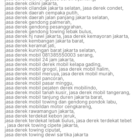
jasa derek cikini jakarta
,
jasa derek cilandak jakarta selatan
,
jasa derek condet
,
jasa derek daerah cempaka putih
,
jasa derek daerah jalan panjang jakarta selatan
,
jasa derek gendong palmerah
,
jasa derek gendong pesanggrahan
,
jasa derek gendong towing lebak bulus
,
jasa derek hj nawi jakarta
,
jasa derek kemayoran jakarta
,
jasa derek kembangan jakarta barat
,
jasa derek keramat jati
,
jasa derek kuningan barat jakarta selatan
,
jasa derek mobil 081385550003 serang
,
jasa derek mobil 24 jam jakarta
,
jasa derek mobil derek mobil kelapa gading
,
jasa derek mobil grogol
,
jasa derek mobil halim
,
jasa derek mobil meruya
,
jasa derek mobil murah
,
jasa derek mobil pancoran
,
jasa derek mobil pasar minggu
,
jasa derek mobil pejaten derek mobilindo
,
jasa derek mobil tanah kusir
,
jasa derek mobil tangerang
,
jasa derek mobil tanjung duren jakarta barat
,
jasa derek mobil towing dan gendong pondok labu
,
jasa derek mobildan motor cengkareng
,
jasa derek rawamangun jakarta
,
jasa derek terdekat kebon jeruk
,
jasa derek terdekat lebak bulus
,
jasa derek terdekat tebet
,
jasa derek towing cipete jakarta
,
jasa derek towing ciputat
,
jasa derek towing dewi sartika jakarta