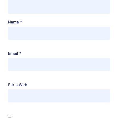
Nama
*
Email
*
Situs Web