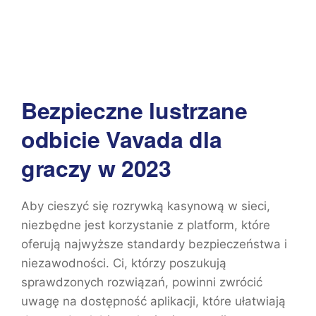
Bezpieczne lustrzane
odbicie Vavada dla
graczy w 2023
Aby cieszyć się rozrywką kasynową w sieci,
niezbędne jest korzystanie z platform, które
oferują najwyższe standardy bezpieczeństwa i
niezawodności. Ci, którzy poszukują
sprawdzonych rozwiązań, powinni zwrócić
uwagę na dostępność aplikacji, które ułatwiają