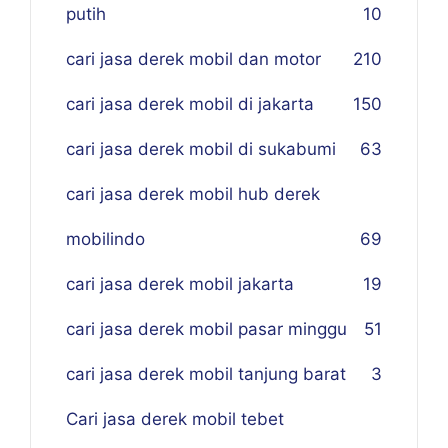
putih
10
cari jasa derek mobil dan motor
210
cari jasa derek mobil di jakarta
150
cari jasa derek mobil di sukabumi
63
cari jasa derek mobil hub derek
mobilindo
69
cari jasa derek mobil jakarta
19
cari jasa derek mobil pasar minggu
51
cari jasa derek mobil tanjung barat
3
Cari jasa derek mobil tebet