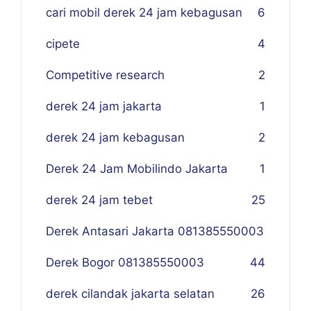
cari mobil derek 24 jam kebagusan
6
cipete
4
Competitive research
2
derek 24 jam jakarta
1
derek 24 jam kebagusan
2
Derek 24 Jam Mobilindo Jakarta
1
derek 24 jam tebet
25
Derek Antasari Jakarta 081385550003
Derek Bogor 081385550003
4
4
derek cilandak jakarta selatan
26