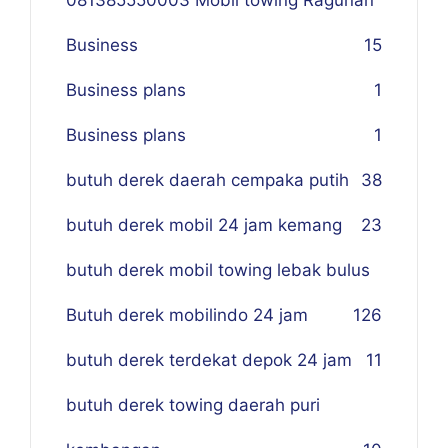
081385550003 Mobil towing Ragunan
Business
1
5
Business plans
1
Business plans
1
butuh derek daerah cempaka putih
38
butuh derek mobil 24 jam kemang
23
butuh derek mobil towing lebak bulus
Butuh derek mobilindo 24 jam
1
26
butuh derek terdekat depok 24 jam
11
butuh derek towing daerah puri