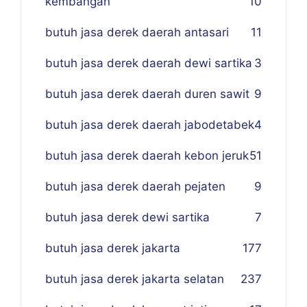
kembangan
10
butuh jasa derek daerah antasari
11
butuh jasa derek daerah dewi sartika
3
butuh jasa derek daerah duren sawit
9
butuh jasa derek daerah jabodetabek
4
butuh jasa derek daerah kebon jeruk
51
butuh jasa derek daerah pejaten
9
butuh jasa derek dewi sartika
7
butuh jasa derek jakarta
177
butuh jasa derek jakarta selatan
237