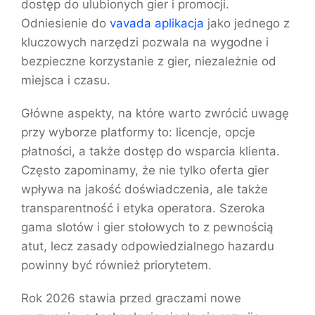
dostęp do ulubionych gier i promocji.
Odniesienie do
vavada aplikacja
jako jednego z
kluczowych narzędzi pozwala na wygodne i
bezpieczne korzystanie z gier, niezależnie od
miejsca i czasu.
Główne aspekty, na które warto zwrócić uwagę
przy wyborze platformy to: licencje, opcje
płatności, a także dostęp do wsparcia klienta.
Często zapominamy, że nie tylko oferta gier
wpływa na jakość doświadczenia, ale także
transparentność i etyka operatora. Szeroka
gama slotów i gier stołowych to z pewnością
atut, lecz zasady odpowiedzialnego hazardu
powinny być również priorytetem.
Rok 2026 stawia przed graczami nowe