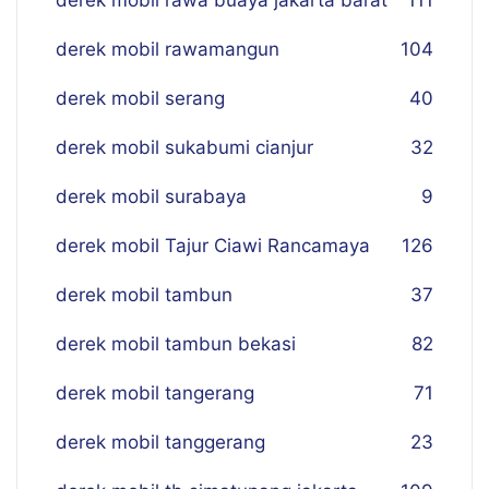
derek mobil rawa buaya jakarta barat
111
derek mobil rawamangun
104
derek mobil serang
40
derek mobil sukabumi cianjur
32
derek mobil surabaya
9
derek mobil Tajur Ciawi Rancamaya
126
derek mobil tambun
37
derek mobil tambun bekasi
82
derek mobil tangerang
71
derek mobil tanggerang
23