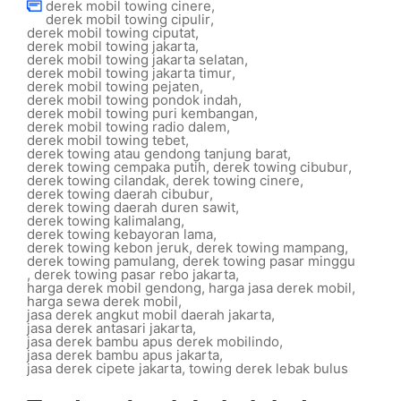
derek mobil towing cinere
,
derek mobil towing cipulir
,
derek mobil towing ciputat
,
derek mobil towing jakarta
,
derek mobil towing jakarta selatan
,
derek mobil towing jakarta timur
,
derek mobil towing pejaten
,
derek mobil towing pondok indah
,
derek mobil towing puri kembangan
,
derek mobil towing radio dalem
,
derek mobil towing tebet
,
derek towing atau gendong tanjung barat
,
derek towing cempaka putih
,
derek towing cibubur
,
derek towing cilandak
,
derek towing cinere
,
derek towing daerah cibubur
,
derek towing daerah duren sawit
,
derek towing kalimalang
,
derek towing kebayoran lama
,
derek towing kebon jeruk
,
derek towing mampang
,
derek towing pamulang
,
derek towing pasar minggu
,
derek towing pasar rebo jakarta
,
harga derek mobil gendong
,
harga jasa derek mobil
,
harga sewa derek mobil
,
jasa derek angkut mobil daerah jakarta
,
jasa derek antasari jakarta
,
jasa derek bambu apus derek mobilindo
,
jasa derek bambu apus jakarta
,
jasa derek cipete jakarta
,
towing derek lebak bulus