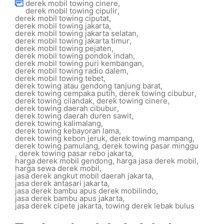
derek mobil towing cinere
,
derek mobil towing cipulir
,
derek mobil towing ciputat
,
derek mobil towing jakarta
,
derek mobil towing jakarta selatan
,
derek mobil towing jakarta timur
,
derek mobil towing pejaten
,
derek mobil towing pondok indah
,
derek mobil towing puri kembangan
,
derek mobil towing radio dalem
,
derek mobil towing tebet
,
derek towing atau gendong tanjung barat
,
derek towing cempaka putih
,
derek towing cibubur
,
derek towing cilandak
,
derek towing cinere
,
derek towing daerah cibubur
,
derek towing daerah duren sawit
,
derek towing kalimalang
,
derek towing kebayoran lama
,
derek towing kebon jeruk
,
derek towing mampang
,
derek towing pamulang
,
derek towing pasar minggu
,
derek towing pasar rebo jakarta
,
harga derek mobil gendong
,
harga jasa derek mobil
,
harga sewa derek mobil
,
jasa derek angkut mobil daerah jakarta
,
jasa derek antasari jakarta
,
jasa derek bambu apus derek mobilindo
,
jasa derek bambu apus jakarta
,
jasa derek cipete jakarta
,
towing derek lebak bulus