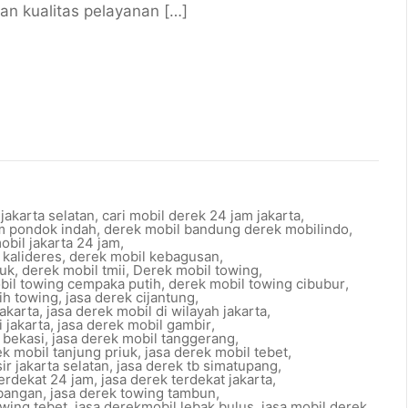
an kualitas pelayanan […]
jakarta selatan
,
cari mobil derek 24 jam jakarta
,
m pondok indah
,
derek mobil bandung derek mobilindo
,
obil jakarta 24 jam
,
 kalideres
,
derek mobil kebagusan
,
ruk
,
derek mobil tmii
,
Derek mobil towing
,
bil towing cempaka putih
,
derek mobil towing cibubur
,
ih towing
,
jasa derek cijantung
,
jakarta
,
jasa derek mobil di wilayah jakarta
,
 jakarta
,
jasa derek mobil gambir
,
 bekasi
,
jasa derek mobil tanggerang
,
ek mobil tanjung priuk
,
jasa derek mobil tebet
,
ir jakarta selatan
,
jasa derek tb simatupang
,
terdekat 24 jam
,
jasa derek terdekat jakarta
,
mbangan
,
jasa derek towing tambun
,
owing tebet
,
jasa derekmobil lebak bulus
,
jasa mobil derek
,