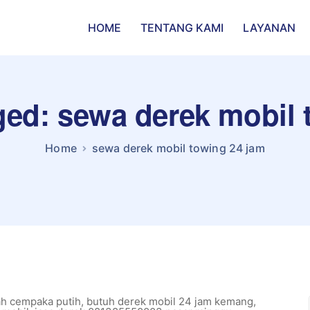
HOME
TENTANG KAMI
LAYANAN
gged: sewa derek mobil 
Home
sewa derek mobil towing 24 jam
ah cempaka putih
,
butuh derek mobil 24 jam kemang
,