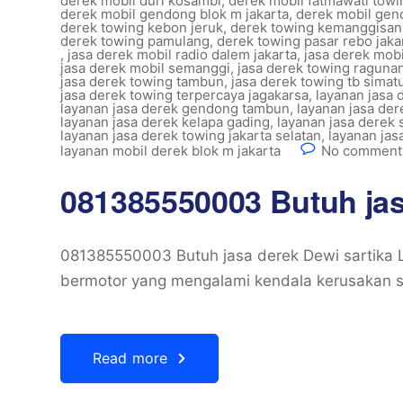
derek mobil duri kosambi
,
derek mobil fatmawati towi
derek mobil gendong blok m jakarta
,
derek mobil gen
derek towing kebon jeruk
,
derek towing kemanggisa
derek towing pamulang
,
derek towing pasar rebo jaka
,
jasa derek mobil radio dalem jakarta
,
jasa derek mob
jasa derek mobil semanggi
,
jasa derek towing raguna
jasa derek towing tambun
,
jasa derek towing tb simat
jasa derek towing terpercaya jagakarsa
,
layanan jasa 
layanan jasa derek gendong tambun
,
layanan jasa de
layanan jasa derek kelapa gading
,
layanan jasa derek s
layanan jasa derek towing jakarta selatan
,
layanan ja
layanan mobil derek blok m jakarta
No comments
081385550003 Butuh jas
081385550003 Butuh jasa derek Dewi sartika 
bermotor yang mengalami kendala kerusakan sa
Read more