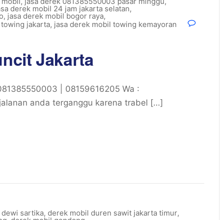
 mobil
,
jasa derek 081385550003 pasar minggu
,
asa derek mobil 24 jam jakarta selatan
,
o
,
jasa derek mobil bogor raya
,
 towing jakarta
,
jasa derek mobil towing kemayoran
uncit Jakarta
 : 081385550003 | 08159616205 Wa :
alanan anda terganggu karena trabel […]
 dewi sartika
,
derek mobil duren sawit jakarta timur
,