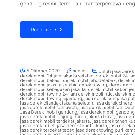
gendong resmi, termurah, dan terpercaya deng
Read more
5 Oktober 2020
admin
butuh jasa derek 
derek mobil 24 jam jakarta selatan
,
derek mobil 24 ja
derek mobil bekasi
,
derek mobil jabodetabek
,
derek m
derek mobil jakarta selatan derek towing
,
derek mobil
derek mobil kebagusan jakarta
,
derek mobil kebon je
derek mobil towing 24 jam derek mobilindo
,
derek mo
derek mobil towing cijantung
,
jasa derek cempaka put
jasa derek cilandak jakarta selatan
,
jasa derek cinere 
jasa derek mobil fatmawati
,
jasa derek mobil fatmawati
Jasa Derek mobil gendong
,
jasa derek mobil gendong
jasa derek mobil tanjung duren jakarta barat
,
jasa der
jasa derek mobil terdekat jakarta
,
jasa derek tanah kus
jasa derek tebet
,
jasa derek tebet jakarta
,
jasa derek 
jasa derek terdekat tebet
,
jasa derek towing puri ke
jasa derek towing tb simatupang jakarta
,
jasa derek t