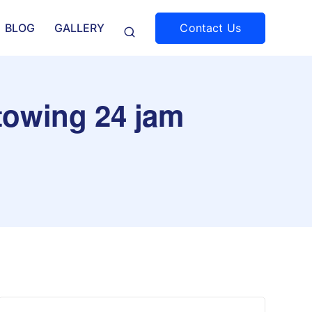
Contact Us
BLOG
GALLERY
towing 24 jam