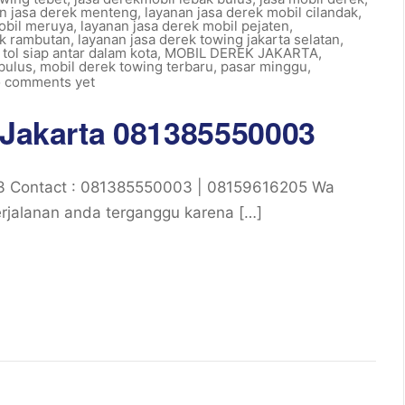
n jasa derek menteng
,
layanan jasa derek mobil cilandak
,
obil meruya
,
layanan jasa derek mobil pejaten
,
ek rambutan
,
layanan jasa derek towing jakarta selatan
,
 tol siap antar dalam kota
,
MOBIL DEREK JAKARTA
,
bulus
,
mobil derek towing terbaru
,
pasar minggu
,
 comments yet
m Jakarta 081385550003
03 Contact : 081385550003 | 08159616205 Wa
rjalanan anda terganggu karena […]