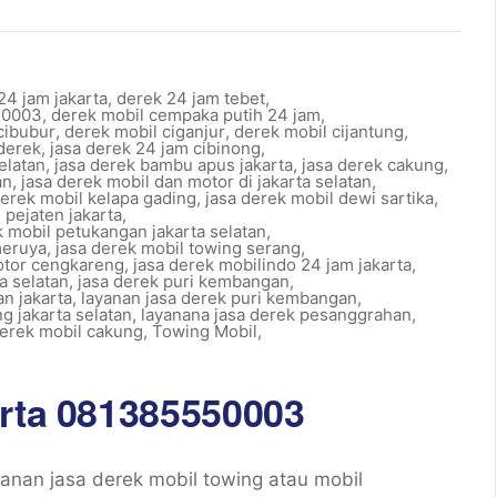
24 jam jakarta
,
derek 24 jam tebet
,
50003
,
derek mobil cempaka putih 24 jam
,
cibubur
,
derek mobil ciganjur
,
derek mobil cijantung
,
 derek
,
jasa derek 24 jam cibinong
,
elatan
,
jasa derek bambu apus jakarta
,
jasa derek cakung
,
an
,
jasa derek mobil dan motor di jakarta selatan
,
derek mobil kelapa gading
,
jasa derek mobil dewi sartika
,
 pejaten jakarta
,
k mobil petukangan jakarta selatan
,
meruya
,
jasa derek mobil towing serang
,
otor cengkareng
,
jasa derek mobilindo 24 jam jakarta
,
a selatan
,
jasa derek puri kembangan
,
n jakarta
,
layanan jasa derek puri kembangan
,
g jakarta selatan
,
layanana jasa derek pesanggrahan
,
derek mobil cakung
,
Towing Mobil
,
arta 081385550003
nan jasa derek mobil towing atau mobil