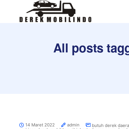
All posts ta
14 Maret 2022
admin
butuh derek daer