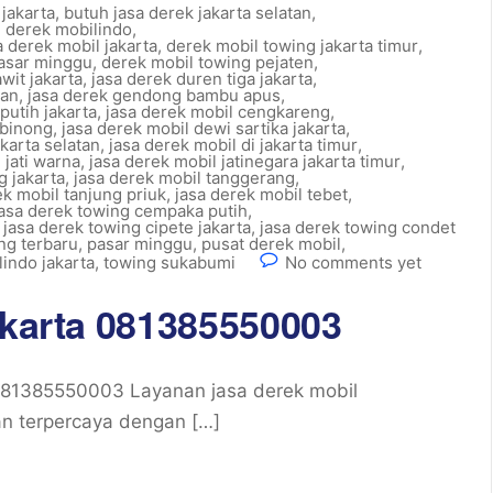
 jakarta
,
butuh jasa derek jakarta selatan
,
l derek mobilindo
,
a derek mobil jakarta
,
derek mobil towing jakarta timur
,
pasar minggu
,
derek mobil towing pejaten
,
wit jakarta
,
jasa derek duren tiga jakarta
,
tan
,
jasa derek gendong bambu apus
,
putih jakarta
,
jasa derek mobil cengkareng
,
ibinong
,
jasa derek mobil dewi sartika jakarta
,
akarta selatan
,
jasa derek mobil di jakarta timur
,
 jati warna
,
jasa derek mobil jatinegara jakarta timur
,
g jakarta
,
jasa derek mobil tanggerang
,
ek mobil tanjung priuk
,
jasa derek mobil tebet
,
jasa derek towing cempaka putih
,
,
jasa derek towing cipete jakarta
,
jasa derek towing condet
ng terbaru
,
pasar minggu
,
pusat derek mobil
,
indo jakarta
,
towing sukabumi
No comments yet
akarta 081385550003
081385550003 Layanan jasa derek mobil
an terpercaya dengan […]