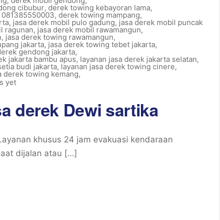
ng
,
derek mobil gendong
,
dong cibubur
,
derek towing kebayoran lama
,
n 081385550003
,
derek towing mampang
,
rta
,
jasa derek mobil pulo gadung
,
jasa derek mobil puncak
il ragunan
,
jasa derek mobil rawamangun
,
n
,
jasa derek towing rawamangun
,
upang jakarta
,
jasa derek towing tebet jakarta
,
derek gendong jakarta
,
rek jakarta bambu apus
,
layanan jasa derek jakarta selatan
,
etia budi jakarta
,
layanan jasa derek towing cinere
,
sa derek towing kemang
,
 yet
a derek Dewi sartika
Layanan khusus 24 jam evakuasi kendaraan
at dijalan atau […]