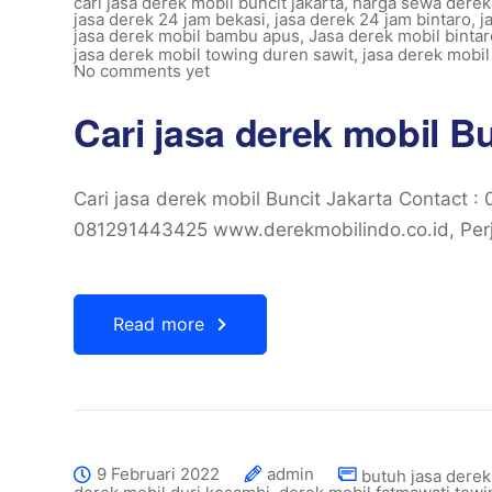
cari jasa derek mobil buncit jakarta
,
harga sewa derek
jasa derek 24 jam bekasi
,
jasa derek 24 jam bintaro
,
j
jasa derek mobil bambu apus
,
Jasa derek mobil bintar
jasa derek mobil towing duren sawit
,
jasa derek mobil
No comments yet
Cari jasa derek mobil B
Cari jasa derek mobil Buncit Jakarta Contact
081291443425 www.derekmobilindo.co.id, Perj
Read more
9 Februari 2022
admin
butuh jasa derek