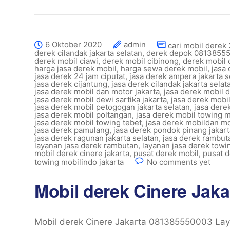
6 Oktober 2020
admin
cari mobil derek 
derek cilandak jakarta selatan
,
derek depok 0813855
derek mobil ciawi
,
derek mobil cibinong
,
derek mobil 
harga jasa derek mobil
,
harga sewa derek mobil
,
jasa
jasa derek 24 jam ciputat
,
jasa derek ampera jakarta s
jasa derek cijantung
,
jasa derek cilandak jakarta selat
jasa derek mobil dan motor jakarta
,
jasa derek mobil 
jasa derek mobil dewi sartika jakarta
,
jasa derek mobil
jasa derek mobil petogogan jakarta selatan
,
jasa dere
jasa derek mobil poltangan
,
jasa derek mobil towing 
jasa derek mobil towing tebet
,
jasa derek mobildan m
jasa derek pamulang
,
jasa derek pondok pinang jakart
jasa derek ragunan jakarta selatan
,
jasa derek rambuta
layanan jasa derek rambutan
,
layanan jasa derek towin
mobil derek cinere jakarta
,
pusat derek mobil
,
pusat 
towing mobilindo jakarta
No comments yet
Mobil derek Cinere Jak
Mobil derek Cinere Jakarta 081385550003 Laya