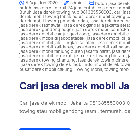
5 Agustus 2020
admin
butuh jasa derek
butuh jasa derek mobil 24 jam
,
butuh jasa derek mobi
Butuh Jasa derek towing hub 081385550003
,
cari jas
derek mobil towing lebak bulus
,
derek mobil towing 
derek mobil towing pondok indah
,
jasa derek duren sa
jasa derek fatmawati
,
jasa derek gandaria jakarta sela
jasa derek gendong bogor
,
jasa derek mobil cempaka 
jasa derek mobil cianjur gekbrong
,
jasa derek mobil c
jasa derek mobil di jabodetabek
,
jasa derek mobil di j
jasa derek mobil jalur lingkar selatan
,
jasa derek mobil
jasa derek mobil kalideres
,
jasa derek mobil kalimalan
jasa derek mobil tanjung duren jakarta barat
,
jasa der
jasa derek mobil terdekat
,
jasa derek towing bintaro
,
jasa derek towing cijantung
,
jasa derek towing cinere
,
jasa derek towing derek mobilindo
,
mobil derek towi
pusat derek mobil cakung
,
Towing Mobil
,
towing mobil
Cari jasa derek mobil J
Cari jasa derek mobil Jakarta 081385550003 
towing atau mobil gendong resmi, termurah, d