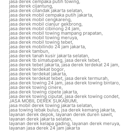
jasa derek cempaka putih towing
,
jasa derek cijantung
,
jasa derek cilandak jakarta selatan
,
jasa derek mobil cempaka putih jakarta
,
jasa derek mobil cengkareng
,
jasa derek mobil cianjur gekbrong
,
jasa derek mobil cibinong 24 jam
,
jasa derek mobil towing mampang prapatan
,
jasa derek mobil towing meruya
,
jasa derek mobil towing tebet
,
jasa derek mobilindo 24 jam jakarta
,
jasa derek tambun
,
jasa derek tanah kusir jakarta selatan
,
jasa derek tb simatupang
,
jasa derek tebet
,
jasa derek tebet jakarta
,
jasa derek terdekat 24 jam
,
jasa derek terdekat bogor
,
jasa derek terdekat jakarta
,
jasa derek terdekat tebet
,
jasa derek termurah
,
jasa derek towing 24 jam
,
jasa derek towing bintaro
,
jasa derek towing cinere
,
jasa derek towing cipete jakarta
,
jasa derek towing ciputat
,
jasa derek towing condet
,
JASA MOBIL DEREK SUKABUMI
,
jasa mobil derek towing jakarta selatan
,
jasa towing lebak bulus
,
jsa derek kemang jakarta
,
layanan derek depok
,
layanan derek duren sawit
,
layanan derek jakarta selatan
,
layanan derek kelapa gading
,
layanan derek meruya
,
layanan jasa derek 24 jam jakarta