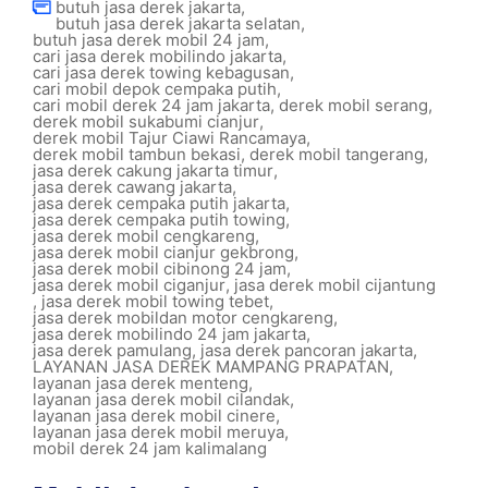
butuh jasa derek jakarta
,
butuh jasa derek jakarta selatan
,
butuh jasa derek mobil 24 jam
,
cari jasa derek mobilindo jakarta
,
cari jasa derek towing kebagusan
,
cari mobil depok cempaka putih
,
cari mobil derek 24 jam jakarta
,
derek mobil serang
,
derek mobil sukabumi cianjur
,
derek mobil Tajur Ciawi Rancamaya
,
derek mobil tambun bekasi
,
derek mobil tangerang
,
jasa derek cakung jakarta timur
,
jasa derek cawang jakarta
,
jasa derek cempaka putih jakarta
,
jasa derek cempaka putih towing
,
jasa derek mobil cengkareng
,
jasa derek mobil cianjur gekbrong
,
jasa derek mobil cibinong 24 jam
,
jasa derek mobil ciganjur
,
jasa derek mobil cijantung
,
jasa derek mobil towing tebet
,
jasa derek mobildan motor cengkareng
,
jasa derek mobilindo 24 jam jakarta
,
jasa derek pamulang
,
jasa derek pancoran jakarta
,
LAYANAN JASA DEREK MAMPANG PRAPATAN
,
layanan jasa derek menteng
,
layanan jasa derek mobil cilandak
,
layanan jasa derek mobil cinere
,
layanan jasa derek mobil meruya
,
mobil derek 24 jam kalimalang