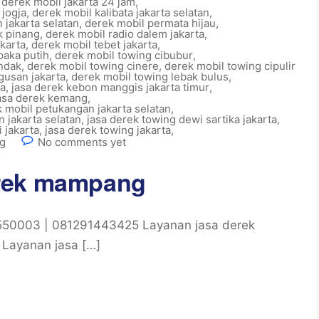
,
derek mobil jakarta 24 jam
,
 jogja
,
derek mobil kalibata jakarta selatan
,
 jakarta selatan
,
derek mobil permata hijau
,
k pinang
,
derek mobil radio dalem jakarta
,
karta
,
derek mobil tebet jakarta
,
paka putih
,
derek mobil towing cibubur
,
andak
,
derek mobil towing cinere
,
derek mobil towing cipulir
gusan jakarta
,
derek mobil towing lebak bulus
,
ma
,
jasa derek kebon manggis jakarta timur
,
asa derek kemang
,
k mobil petukangan jakarta selatan
,
n jakarta selatan
,
jasa derek towing dewi sartika jakarta
,
 jakarta
,
jasa derek towing jakarta
,
g
No comments yet
erek mampang
50003 | 081291443425 Layanan jasa derek
, Layanan jasa […]