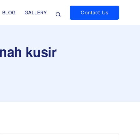
Contact Us
BLOG
GALLERY
anah kusir