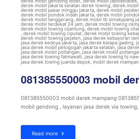
derek mobil gendong tebet
,
derek mobil jabodetabek
derek mobil jakarta selatan derek towing
,
derek mobil
derek mobil pasar minggu jakarta
,
derek mobil pejaten
derek mobil pondok indah jakarta
,
derek mobil pondo
derek mobil tanggerang
,
derek mobil tb simatupang ja
derek mobil terdekat 24 jam
,
derek mobil towing cem
derek mobil towing cijantung
,
derek mobil towing cil
,
derek mobil towing ciputat
,
derek mobil towing keba
derek mobil towing pejaten
,
jasa derek kebayoran la
jasa derek kedoya jakarta
,
jasa derek kelapa gading
,
j
jasa derek mobil petogogan jakarta selatan
,
jasa dere
jasa derek mobil poltangan
,
jasa derek mobil poltanga
jasa derek towing fatmawati
,
jasa derek towing hj nawi
jasa derek towing juanda depok
,
mobil derek mampan
081385550003 mobil d
081385550003 mobil derek mampang 0813855
mobil gendong , layanan jasa derek via towing
Read more