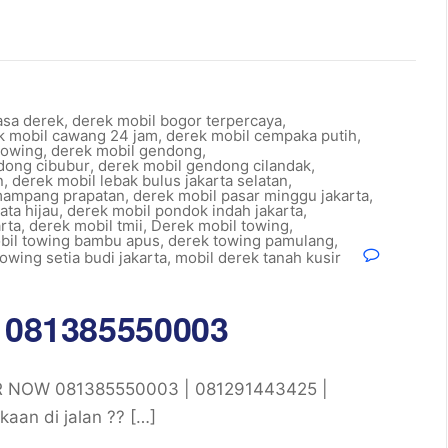
sa derek
,
derek mobil bogor terpercaya
,
k mobil cawang 24 jam
,
derek mobil cempaka putih
,
towing
,
derek mobil gendong
,
dong cibubur
,
derek mobil gendong cilandak
,
n
,
derek mobil lebak bulus jakarta selatan
,
mampang prapatan
,
derek mobil pasar minggu jakarta
,
ata hijau
,
derek mobil pondok indah jakarta
,
rta
,
derek mobil tmii
,
Derek mobil towing
,
bil towing bambu apus
,
derek towing pamulang
,
owing setia budi jakarta
,
mobil derek tanah kusir
r 081385550003
ER NOW 081385550003 | 081291443425 |
aan di jalan ?? […]