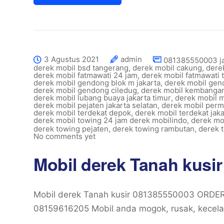
3 Agustus 2021
admin
081385550003 ja
derek mobil bsd tangerang
,
derek mobil cakung
,
dere
derek mobil fatmawati 24 jam
,
derek mobil fatmawati 
derek mobil gendong blok m jakarta
,
derek mobil gen
derek mobil gendong ciledug
,
derek mobil kembanga
derek mobil lubang buaya jakarta timur
,
derek mobil 
derek mobil pejaten jakarta selatan
,
derek mobil perm
derek mobil terdekat depok
,
derek mobil terdekat jaka
derek mobil towing 24 jam derek mobilindo
,
derek mo
derek towing pejaten
,
derek towing rambutan
,
derek t
No comments yet
Mobil derek Tanah kusi
Mobil derek Tanah kusir 081385550003 ORD
08159616205 Mobil anda mogok, rusak, kecelak