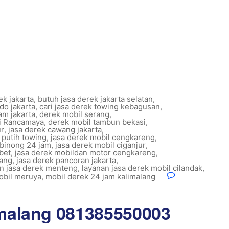
ek jakarta
,
butuh jasa derek jakarta selatan
,
do jakarta
,
cari jasa derek towing kebagusan
,
am jakarta
,
derek mobil serang
,
wi Rancamaya
,
derek mobil tambun bekasi
,
ur
,
jasa derek cawang jakarta
,
 putih towing
,
jasa derek mobil cengkareng
,
ibinong 24 jam
,
jasa derek mobil ciganjur
,
bet
,
jasa derek mobildan motor cengkareng
,
lang
,
jasa derek pancoran jakarta
,
n jasa derek menteng
,
layanan jasa derek mobil cilandak
,
obil meruya
,
mobil derek 24 jam kalimalang
imalang 081385550003