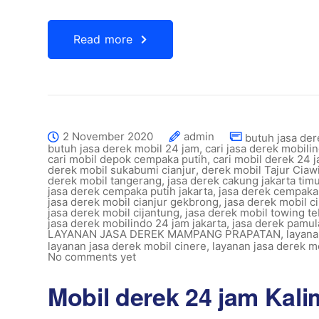
Read more
2 November 2020
admin
butuh jasa der
butuh jasa derek mobil 24 jam
,
cari jasa derek mobilin
cari mobil depok cempaka putih
,
cari mobil derek 24 j
derek mobil sukabumi cianjur
,
derek mobil Tajur Cia
derek mobil tangerang
,
jasa derek cakung jakarta tim
jasa derek cempaka putih jakarta
,
jasa derek cempaka
jasa derek mobil cianjur gekbrong
,
jasa derek mobil c
jasa derek mobil cijantung
,
jasa derek mobil towing te
jasa derek mobilindo 24 jam jakarta
,
jasa derek pamu
LAYANAN JASA DEREK MAMPANG PRAPATAN
,
layana
layanan jasa derek mobil cinere
,
layanan jasa derek m
No comments yet
Mobil derek 24 jam Kal