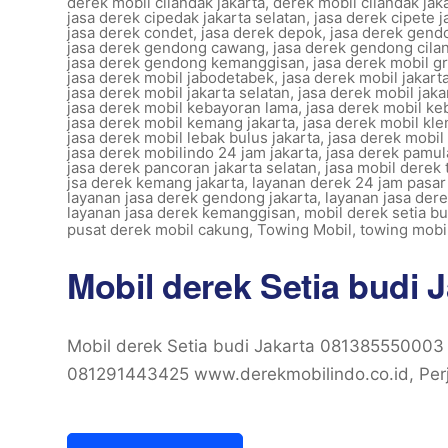
derek mobil cilandak jakarta
,
derek mobil cilandak jak
jasa derek cipedak jakarta selatan
,
jasa derek cipete j
jasa derek condet
,
jasa derek depok
,
jasa derek gen
jasa derek gendong cawang
,
jasa derek gendong cila
jasa derek gendong kemanggisan
,
jasa derek mobil g
jasa derek mobil jabodetabek
,
jasa derek mobil jakart
jasa derek mobil jakarta selatan
,
jasa derek mobil jaka
jasa derek mobil kebayoran lama
,
jasa derek mobil ke
jasa derek mobil kemang jakarta
,
jasa derek mobil kle
jasa derek mobil lebak bulus jakarta
,
jasa derek mobil
jasa derek mobilindo 24 jam jakarta
,
jasa derek pamu
jasa derek pancoran jakarta selatan
,
jasa mobil derek 
jsa derek kemang jakarta
,
layanan derek 24 jam pasa
layanan jasa derek gendong jakarta
,
layanan jasa de
layanan jasa derek kemanggisan
,
mobil derek setia bu
pusat derek mobil cakung
,
Towing Mobil
,
towing mobil
Mobil derek Setia budi 
Mobil derek Setia budi Jakarta 081385550003
081291443425 www.derekmobilindo.co.id, Perj