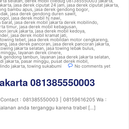
arta selatan
,
derek mobil ciledug 081385550003 jakarta
,
akarta
,
jasa derek ciputat 24 jam
,
jasa derek ciputat jakarta
,
dong bambu apus
,
jasa derek gendong bogor
,
ndak
,
jasa derek gendong duren sawit
,
rogol
,
jasa derek mobil hj nawi
,
a barat
,
jasa derek mobil jakarta derek mobilindo
,
rta timur
,
jasa derek mobil kebagusan
,
bon jeruk jakarta
,
jasa derek mobil kedoya
,
nder
,
jasa derek mobil kramat jati
,
 towing tebet
,
jasa derek mobildan motor cengkareng
,
lang
,
jasa derek pancoran
,
jasa derek pancoran jakarta
,
towing jakarta selatan
,
jasa towing lebak bulus
,
r minggu
,
layanan derek cinere
,
rek gendong tambun
,
layanan jasa derek jakarta selatan
,
di jakarta
,
pasar minggu
,
pusat derek mobil
,
indo jakarta
,
towing sukabumi
No comments yet
Jakarta 081385550003
 Contact : 081385550003 | 08159616205 Wa :
alanan anda terganggu karena trabel […]