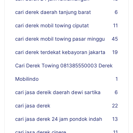
cari derek daerah tanjung barat
6
cari derek mobil towing ciputat
11
cari derek mobil towing pasar minggu
45
cari derek terdekat kebayoran jakarta
19
Cari Derek Towing 081385550003 Derek
Mobilindo
1
cari jasa dereik daerah dewi sartika
6
cari jasa derek
22
cari jasa derek 24 jam pondok indah
13
cari jasa derek cinere
11