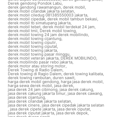
Derek gendong Pondok Labu
,
derek gendong rawamangun
,
derek mobil
,
derek mobil cilandak jakarta selatan
,
derek mobil ciledug 081385550003 jakarta
,
derek mobil cipedak
,
derek mobil tambun bekasi
,
derek mobil tb simatupang jakarta
,
derek mobil tebet
,
derek mobil terdekat 24 jam
,
derek mobil tmii
,
Derek mobil towing
,
derek mobil towing 24 jam derek mobilindo
,
derek mobil towing cijantung
,
derek mobil towing cipulir
,
derek mobil towing ciputat
,
derek mobil towing jakarta
,
derek mobil towing pasar minggu
,
derek mobil veteran jakarta
,
DEREK MOBILINDO
,
derek mobilindo pasar rebo jakarta
,
derek motor atau storing motor
,
Derek Towing di Radio Dalem
,
Derek towing di Ragio Dalem
,
derek towing kalibata
,
derek towing rambutan
,
duren sawit
,
harga derek mobil gendong
,
harga jasa derek mobil
,
harga sewa derek mobil
,
jasa derek
,
jasa derek 24 jam cibinong
,
jasa derek cakung
,
jasa derek cakung jakarta timur
,
jasa derek cawang
,
jasa derek cijantung
,
jasa derek cilandak jakarta selatan
,
jasa derek cinere
,
jasa derek cipedak jakarta selatan
,
jasa derek cipete jakarta
,
jasa derek ciputat
,
jasa derek ciputat jakarta
,
jasa derek depok
,
jasa derek duren sawit
,