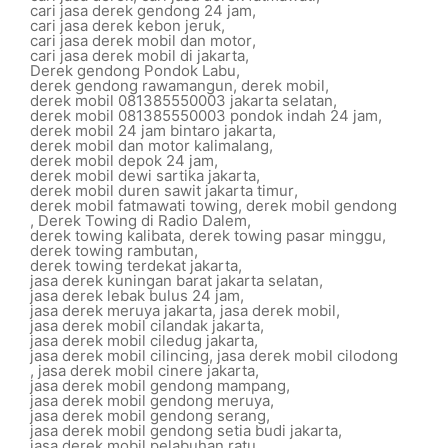
cari jasa derek gendong 24 jam
,
cari jasa derek kebon jeruk
,
cari jasa derek mobil dan motor
,
cari jasa derek mobil di jakarta
,
Derek gendong Pondok Labu
,
derek gendong rawamangun
,
derek mobil
,
derek mobil 081385550003 jakarta selatan
,
derek mobil 081385550003 pondok indah 24 jam
,
derek mobil 24 jam bintaro jakarta
,
derek mobil dan motor kalimalang
,
derek mobil depok 24 jam
,
derek mobil dewi sartika jakarta
,
derek mobil duren sawit jakarta timur
,
derek mobil fatmawati towing
,
derek mobil gendong
,
Derek Towing di Radio Dalem
,
derek towing kalibata
,
derek towing pasar minggu
,
derek towing rambutan
,
derek towing terdekat jakarta
,
jasa derek kuningan barat jakarta selatan
,
jasa derek lebak bulus 24 jam
,
jasa derek meruya jakarta
,
jasa derek mobil
,
jasa derek mobil cilandak jakarta
,
jasa derek mobil ciledug jakarta
,
jasa derek mobil cilincing
,
jasa derek mobil cilodong
,
jasa derek mobil cinere jakarta
,
jasa derek mobil gendong mampang
,
jasa derek mobil gendong meruya
,
jasa derek mobil gendong serang
,
jasa derek mobil gendong setia budi jakarta
,
jasa derek mobil pelabuhan ratu
,