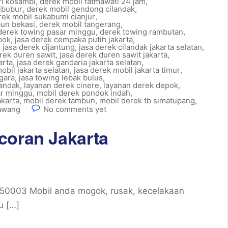
ri kosambi
,
derek mobil fatmawati 24 jam
,
ibubur
,
derek mobil gendong cilandak
,
rek mobil sukabumi cianjur
,
bun bekasi
,
derek mobil tangerang
,
derek towing pasar minggu
,
derek towing rambutan
,
pok
,
jasa derek cempaka putih jakarta
,
,
jasa derek cijantung
,
jasa derek cilandak jakarta selatan
,
rek duren sawit
,
jasa derek duren sawit jakarta
,
arta
,
jasa derek gandaria jakarta selatan
,
obil jakarta selatan
,
jasa derek mobil jakarta timur
,
egara
,
jasa towing lebak bulus
,
landak
,
layanan derek cinere
,
layanan derek depok
,
ar minggu
,
mobil derek pondok indah
,
akarta
,
mobil derek tambun
,
mobil derek tb simatupang
,
cawang
No comments yet
coran Jakarta
50003 Mobil anda mogok, rusak, kecelakaan
u […]