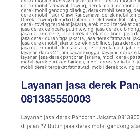
derek mobil duren sawit jakarta timur
,
derek mobil du
derek mobil fatmawati towing
,
derek mobil gendong c
derek mobil gendong ciledug
,
derek mobil serang
,
de
derek mobil Tajur Ciawi Rancamaya
,
derek mobil tam
Derek Towing di Radio Dalem
,
derek towing kalibata
,
derek towing terdekat jakarta
,
erek mobil terdekat de
jasa derek cempaka putih towing
,
jasa derek cibinong
jasa derek cinere
,
jasa derek derek mobilindo
,
jasa de
jasa derek duren tiga jakarta
,
jasa derek fatmawati jak
jasa derek mobil jakarta derek mobilindo
,
jasa derek m
jasa derek mobil jakarta utara
,
jasa derek mobil jati n
layanan derek 24 jam pasar minggu
,
layanan derek ci
layanan jasa derek pancoran jakarta
,
mobil derek pas
mobil derek puri kembangan
,
mobil derek setia budi j
mobil derek terdekat fatmawati
,
mobil derek towing 
Layanan jasa derek Pan
081385550003
Layanan jasa derek Pancoran Jakarta 0813855
di jalan ?? Butuh jasa derek mobil gendong ata