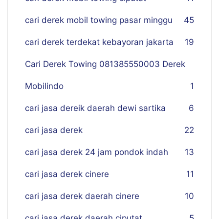
cari derek mobil towing pasar minggu
45
cari derek terdekat kebayoran jakarta
19
Cari Derek Towing 081385550003 Derek
Mobilindo
1
cari jasa dereik daerah dewi sartika
6
cari jasa derek
22
cari jasa derek 24 jam pondok indah
13
cari jasa derek cinere
11
cari jasa derek daerah cinere
10
cari jasa derek daerah ciputat
5