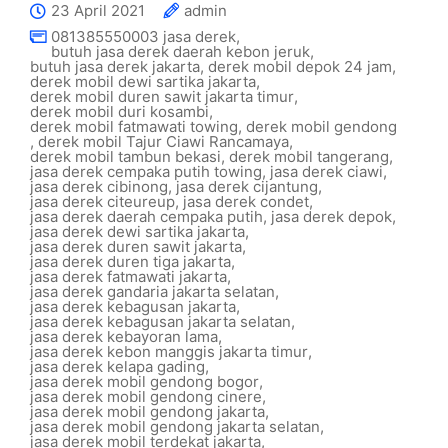
23 April 2021
admin
081385550003 jasa derek
,
butuh jasa derek daerah kebon jeruk
,
butuh jasa derek jakarta
,
derek mobil depok 24 jam
,
derek mobil dewi sartika jakarta
,
derek mobil duren sawit jakarta timur
,
derek mobil duri kosambi
,
derek mobil fatmawati towing
,
derek mobil gendong
,
derek mobil Tajur Ciawi Rancamaya
,
derek mobil tambun bekasi
,
derek mobil tangerang
,
jasa derek cempaka putih towing
,
jasa derek ciawi
,
jasa derek cibinong
,
jasa derek cijantung
,
jasa derek citeureup
,
jasa derek condet
,
jasa derek daerah cempaka putih
,
jasa derek depok
,
jasa derek dewi sartika jakarta
,
jasa derek duren sawit jakarta
,
jasa derek duren tiga jakarta
,
jasa derek fatmawati jakarta
,
jasa derek gandaria jakarta selatan
,
jasa derek kebagusan jakarta
,
jasa derek kebagusan jakarta selatan
,
jasa derek kebayoran lama
,
jasa derek kebon manggis jakarta timur
,
jasa derek kelapa gading
,
jasa derek mobil gendong bogor
,
jasa derek mobil gendong cinere
,
jasa derek mobil gendong jakarta
,
jasa derek mobil gendong jakarta selatan
,
jasa derek mobil terdekat jakarta
,