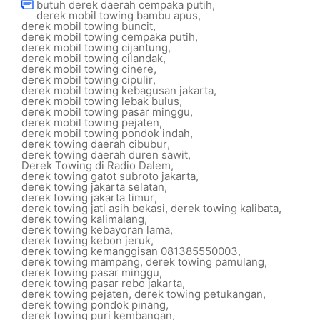
butuh derek daerah cempaka putih
,
derek mobil towing bambu apus
,
derek mobil towing buncit
,
derek mobil towing cempaka putih
,
derek mobil towing cijantung
,
derek mobil towing cilandak
,
derek mobil towing cinere
,
derek mobil towing cipulir
,
derek mobil towing kebagusan jakarta
,
derek mobil towing lebak bulus
,
derek mobil towing pasar minggu
,
derek mobil towing pejaten
,
derek mobil towing pondok indah
,
derek towing daerah cibubur
,
derek towing daerah duren sawit
,
Derek Towing di Radio Dalem
,
derek towing gatot subroto jakarta
,
derek towing jakarta selatan
,
derek towing jakarta timur
,
derek towing jati asih bekasi
,
derek towing kalibata
,
derek towing kalimalang
,
derek towing kebayoran lama
,
derek towing kebon jeruk
,
derek towing kemanggisan 081385550003
,
derek towing mampang
,
derek towing pamulang
,
derek towing pasar minggu
,
derek towing pasar rebo jakarta
,
derek towing pejaten
,
derek towing petukangan
,
derek towing pondok pinang
,
derek towing puri kembangan
,