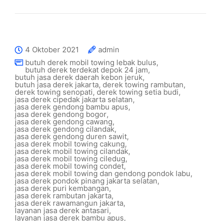
4 Oktober 2021
admin
butuh derek mobil towing lebak bulus
,
butuh derek terdekat depok 24 jam
,
butuh jasa derek daerah kebon jeruk
,
butuh jasa derek jakarta
,
derek towing rambutan
,
derek towing senopati
,
derek towing setia budi
,
jasa derek cipedak jakarta selatan
,
jasa derek gendong bambu apus
,
jasa derek gendong bogor
,
jasa derek gendong cawang
,
jasa derek gendong cilandak
,
jasa derek gendong duren sawit
,
jasa derek mobil towing cakung
,
jasa derek mobil towing cilandak
,
jasa derek mobil towing ciledug
,
jasa derek mobil towing condet
,
jasa derek mobil towing dan gendong pondok labu
,
jasa derek pondok pinang jakarta selatan
,
jasa derek puri kembangan
,
jasa derek rambutan jakarta
,
jasa derek rawamangun jakarta
,
layanan jasa derek antasari
,
layanan jasa derek bambu apus
,