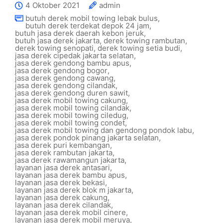
4 Oktober 2021
admin
butuh derek mobil towing lebak bulus
,
butuh derek terdekat depok 24 jam
,
butuh jasa derek daerah kebon jeruk
,
butuh jasa derek jakarta
,
derek towing rambutan
,
derek towing senopati
,
derek towing setia budi
,
jasa derek cipedak jakarta selatan
,
jasa derek gendong bambu apus
,
jasa derek gendong bogor
,
jasa derek gendong cawang
,
jasa derek gendong cilandak
,
jasa derek gendong duren sawit
,
jasa derek mobil towing cakung
,
jasa derek mobil towing cilandak
,
jasa derek mobil towing ciledug
,
jasa derek mobil towing condet
,
jasa derek mobil towing dan gendong pondok labu
,
jasa derek pondok pinang jakarta selatan
,
jasa derek puri kembangan
,
jasa derek rambutan jakarta
,
jasa derek rawamangun jakarta
,
layanan jasa derek antasari
,
layanan jasa derek bambu apus
,
layanan jasa derek bekasi
,
layanan jasa derek blok m jakarta
,
layanan jasa derek cakung
,
layanan jasa derek cilandak
,
layanan jasa derek mobil cinere
,
layanan jasa derek mobil meruya
,