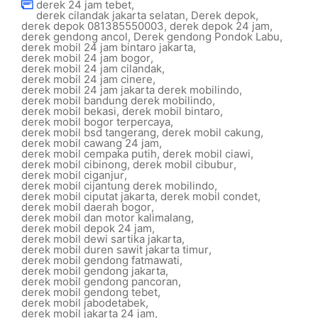
derek 24 jam tebet
,
derek cilandak jakarta selatan
,
Derek depok
,
derek depok 081385550003
,
derek depok 24 jam
,
derek gendong ancol
,
Derek gendong Pondok Labu
,
derek mobil 24 jam bintaro jakarta
,
derek mobil 24 jam bogor
,
derek mobil 24 jam cilandak
,
derek mobil 24 jam cinere
,
derek mobil 24 jam jakarta derek mobilindo
,
derek mobil bandung derek mobilindo
,
derek mobil bekasi
,
derek mobil bintaro
,
derek mobil bogor terpercaya
,
derek mobil bsd tangerang
,
derek mobil cakung
,
derek mobil cawang 24 jam
,
derek mobil cempaka putih
,
derek mobil ciawi
,
derek mobil cibinong
,
derek mobil cibubur
,
derek mobil ciganjur
,
derek mobil cijantung derek mobilindo
,
derek mobil ciputat jakarta
,
derek mobil condet
,
derek mobil daerah bogor
,
derek mobil dan motor kalimalang
,
derek mobil depok 24 jam
,
derek mobil dewi sartika jakarta
,
derek mobil duren sawit jakarta timur
,
derek mobil gendong fatmawati
,
derek mobil gendong jakarta
,
derek mobil gendong pancoran
,
derek mobil gendong tebet
,
derek mobil jabodetabek
,
derek mobil jakarta 24 jam
,